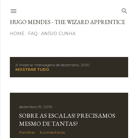
Avançar para o conteúdo principal
HUGO MENDES - THE WIZARD APPRENTICE
HOME
FAQ
ANÍSIO CUNHA
A mostrar mensagens de dezembro, 2010
M
MOSTRAR TUDO
e
n
s
dezembro 19, 2010
SOBRE AS ESCALAS! PRECISAMOS
a
MESMO DE TANTAS?
g
Partilhar
6 comentários