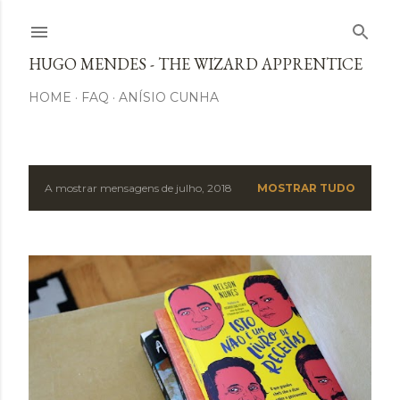
Avançar para o conteúdo principal
HUGO MENDES - THE WIZARD APPRENTICE
HOME
FAQ
ANÍSIO CUNHA
A mostrar mensagens de julho, 2018
MOSTRAR TUDO
M
e
n
s
a
g