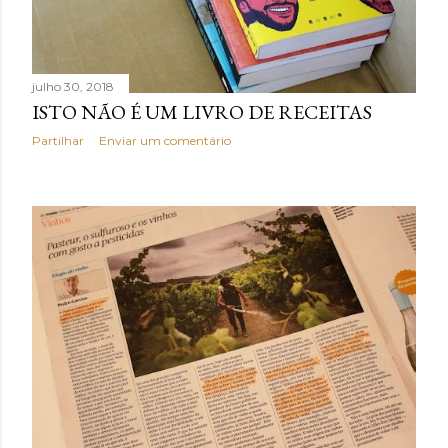
e
n
s
julho 30, 2018
ISTO NÃO É UM LIVRO DE RECEITAS
Partilhar
Enviar um comentário