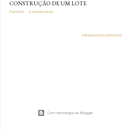
e
CONSTRUÇÃO DE UM LOTE
Partilhar
2 comentários
n
s
MENSAGENS ANTIGAS
Com tecnologia do Blogger