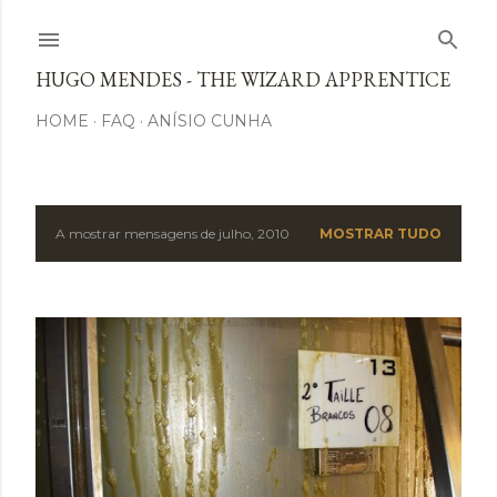
Avançar para o conteúdo principal
HUGO MENDES - THE WIZARD APPRENTICE
HOME
FAQ
ANÍSIO CUNHA
A mostrar mensagens de julho, 2010
MOSTRAR TUDO
M
e
n
s
a
g