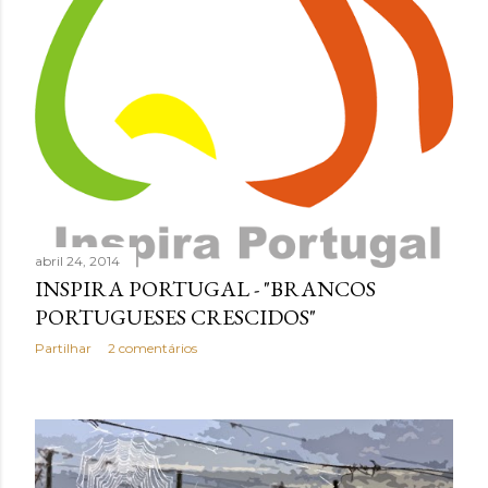
e
n
s
abril 24, 2014
INSPIRA PORTUGAL - "BRANCOS
PORTUGUESES CRESCIDOS"
Partilhar
2 comentários