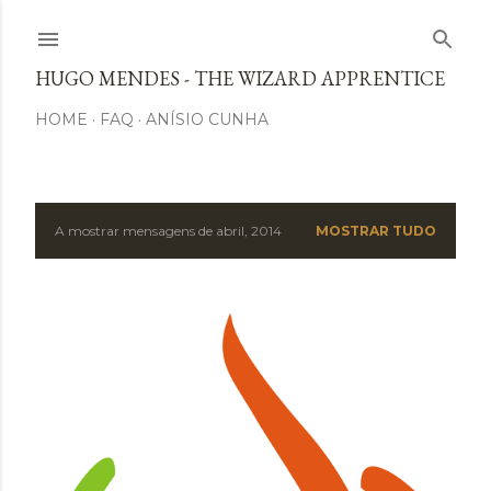
Avançar para o conteúdo principal
HUGO MENDES - THE WIZARD APPRENTICE
HOME
FAQ
ANÍSIO CUNHA
A mostrar mensagens de abril, 2014
MOSTRAR TUDO
M
e
n
s
a
g