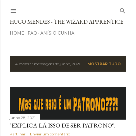
Avançar para o conteúdo principal
HUGO MENDES - THE WIZARD APPRENTICE
HOME
FAQ
ANÍSIO CUNHA
A mostrar mensagens de junho, 2021
MOSTRAR TUDO
M
e
n
s
a
junho 28, 2021
"EXPLICA LÁ ISSO DE SER PATRONO".
g
Partilhar
Enviar um comentário