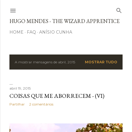
Avançar para o conteúdo principal
HUGO MENDES - THE WIZARD APPRENTICE
HOME
FAQ
ANÍSIO CUNHA
A mostrar mensagens de abril, 2015
MOSTRAR TUDO
M
e
n
abril 19, 2015
COISAS QUE ME ABORRECEM - (VI)
s
Partilhar
2 comentários
a
g