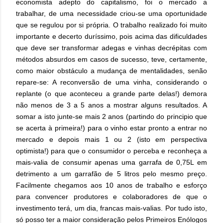
economista adepto do capitalismo, foi o mercado a
trabalhar, de uma necessidade criou-se uma oportunidade
que se regulou por si própria. O trabalho realizado foi muito
importante e decerto duríssimo, pois acima das dificuldades
que deve ser transformar adegas e vinhas decrépitas com
métodos absurdos em casos de sucesso, teve, certamente,
como maior obstáculo a mudança de mentalidades, senão
repare-se: A reconversão de uma vinha, considerando o
replante (o que aconteceu a grande parte delas!) demora
não menos de 3 a 5 anos a mostrar alguns resultados. A
somar a isto junte-se mais 2 anos (partindo do principio que
se acerta à primeira!) para o vinho estar pronto a entrar no
mercado e depois mais 1 ou 2 (isto em perspectiva
optimista!) para que o consumidor o perceba e reconheça a
mais-valia de consumir apenas uma garrafa de 0,75L em
detrimento a um garrafão de 5 litros pelo mesmo preço.
Facilmente chegamos aos 10 anos de trabalho e esforço
para convencer produtores e colaboradores de que o
investimento terá, um dia, francas mais-valias. Por tudo isto,
só posso ter a maior consideração pelos Primeiros Enólogos