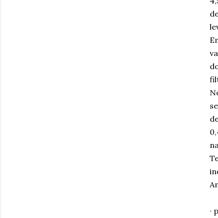
4
d
le
E
va
do
fi
No
se
de
0,
na
Te
in
An
· 