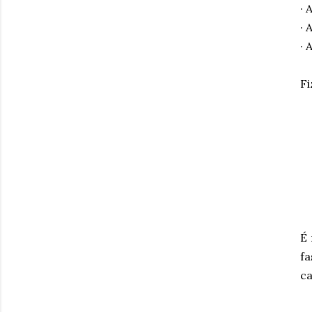
· 
· 
· 
Fi
É 
fa
ca