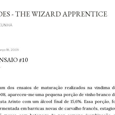
Avançar para o conteúdo principal
ES - THE WIZARD APPRENTICE
 CUNHA
rço 18, 2009
NSAIO #10
um dos ensaios de maturação realizados na vindima d
008, apareceu-me uma pequena porção de vinho branco d
sta Arinto com um álcool final de 15,6%. Essa porção, fo
rmentada em barricas novas de carvalho francês, estagio