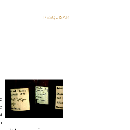
PESQUISAR
e
e
i
u