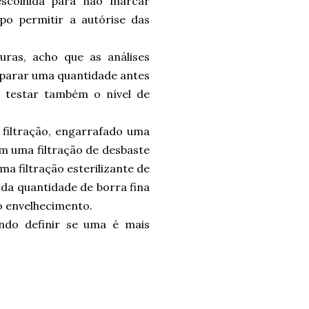
scolhida para não marcar
 permitir a autórise das
ras, acho que as análises
separar uma quantidade antes
ra testar também o nível de
m filtração, engarrafado uma
om uma filtração de desbaste
a filtração esterilizante de
 da quantidade de borra fina
o envelhecimento.
endo definir se uma é mais