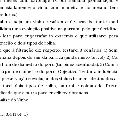
,5 meses com batonage 1x por semana (combinação e
emasiadamente o vinho com madeira e ao mesmo tempo
veduras.)
mbora seja um vinho resultante de uvas bastante madu
lidam uma evolução positiva na garrafa, pelo que decidi 
 lote para engarrafar in extremis e que utilizarei pa
ltração e dois tipos de rolha.
 que à filtração diz respeito, testarei 3 cenários: 1) Se
mana depois de sair da barrica (ainda muito turvo!). 2) C
 1 µm de diâmetro do poro (turbidez acentuada). 3) Com um
45 µm de diâmetro do poro. Objectivo: Testar a influência
 preservação e evolução dos vinhos brancos destinados a
starei dois tipos de rolha, natural e colmatada. Pret
dicada que a outra para envelhecer brancos.
álise do Vinho:
pH: 3,4 (17,4ºC)