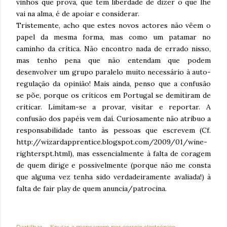
vinhos que prova, que tem liberdade de dizer o que lhe
vai na alma, é de apoiar e considerar.
Tristemente, acho que estes novos actores não vêem o
papel da mesma forma, mas como um patamar no
caminho da crítica. Não encontro nada de errado nisso,
mas tenho pena que não entendam que podem
desenvolver um grupo paralelo muito necessário à auto-
regulação da opinião! Mais ainda, penso que a confusão
se põe, porque os críticos em Portugal se demitiram de
criticar. Limitam-se a provar, visitar e reportar. A
confusão dos papéis vem daí. Curiosamente não atribuo a
responsabilidade tanto às pessoas que escrevem (Cf.
http://wizardapprentice.blogspot.com/2009/01/wine-
righterspt.html), mas essencialmente à falta de coragem
de quem dirige e possivelmente (porque não me consta
que alguma vez tenha sido verdadeiramente avaliada!) à
falta de fair play de quem anuncia/patrocina.
Partilhar
Enviar a mensagem por correio electrónico