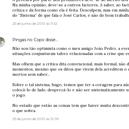
Na minha opinião, deve-se a outros factores. A saber, ao fac
crítica e da forma como ela é feita. Desculpem, mas em minha
do “Sistema” de que fala o José Carlos, e não do bom trabal
25 de junho de 2010 às 11:52
Pingas no Copo
disse…
Não sou tão optimista como o meu amigo João Pedro, a event
situações conjunturais talvez relacionadas com a crise que e
Mas olhem que a critica dita convencional, mais formal, não 
momentos, mesmo que os ditos que vivem dela acreditem o 
mortos sem saber...
Sobre o tal sistema, hugo, temos que ter a coragem para não
colocá-lo de lado, desprezá-lo e não ser sistematicamente
o jogo.
No estado que estão as coisas tem que haver muita descontru
o que sobra.
25 de junho de 2010 às 12:09