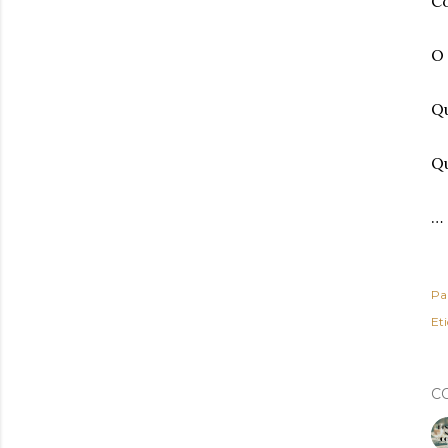
Co
O 
Qu
Qu
…
Pa
Et
C