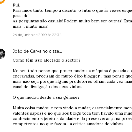
Rui,
Passamos tanto tempo a discutir o futuro que às vezes esq
passado!
As perguntas são casuais! Podem muito bem ser outras! Esta
mais… muito mais!
24 de junho de 2010 às 22:34
João de Carvalho
disse…
Como têm isso afectado o sector?
No seu todo penso que pouco mudou, a máquina é pesada e 
encravadas, precisam de muito óleo blogger... mas penso qu
mais não seja porque alguns produtores olham cada vez ma
canal de divulgação dos seus vinhos.
O que mudou desde a sua génese?
Muita coisa mudou e tem vindo a mudar, essencialmente men
valentes sapos) e no que aos blogs toca tem havido uma mu
conhecimentos (efeitos da idade e da preserverança na prova
competentes no que fazem... a crítica amadora de vinhos.