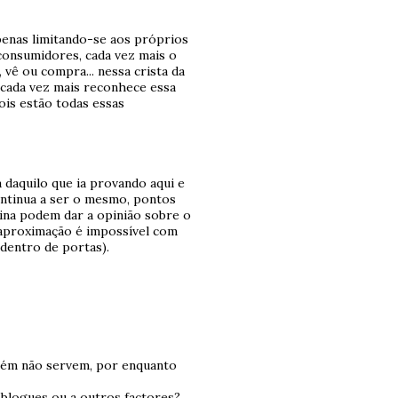
penas limitando-se aos próprios
consumidores, cada vez mais o
vê ou compra... nessa crista da
cada vez mais reconhece essa
pois estão todas essas
daquilo que ia provando aqui e
ontinua a ser o mesmo, pontos
hina podem dar a opinião sobre o
 aproximação é impossível com
dentro de portas).
bém não servem, por enquanto
blogues ou a outros factores?