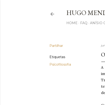
HUGO MEND
HOME
FAQ
ANÍSIO
Partilhar
ju
O
Etiquetas
Psícofilosofia
A
im
Tr
te
d