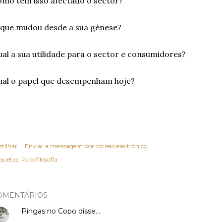
mo têm isso afectado o sector?
que mudou desde a sua génese?
al a sua utilidade para o sector e consumidores?
al o papel que desempenham hoje?
rtilhar
Enviar a mensagem por correio electrónico
iquetas:
Psícofilosofia
OMENTÁRIOS
Pingas no Copo
disse…