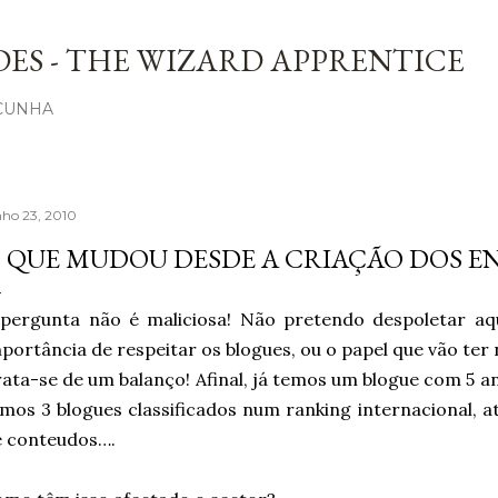
Avançar para o conteúdo principal
ES - THE WIZARD APPRENTICE
 CUNHA
nho 23, 2010
 QUE MUDOU DESDE A CRIAÇÃO DOS E
 pergunta não é maliciosa! Não pretendo despoletar a
portância de respeitar os blogues, ou o papel que vão ter 
ata-se de um balanço! Afinal, já temos um blogue com 5 an
mos 3 blogues classificados num ranking internacional, 
e conteudos….