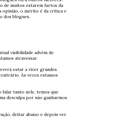
to de muitos estarem fartos da
 opinião, o mérito é da crítica e
ho dos blogues.
ual visibilidade advém de
stamos atravessar.
deverá estar a viver grandes
contrário. Às vezes estamos
 falar tanto nele, temos que
 uma desculpa por não ganharmos
ção, deitar abaixo e depois ver