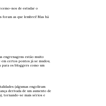
uecemo-nos de estudar o
s foram as que lembrei! Mas há
as engrenagens estão muito
e em certos pontos já se mudou,
is para os bloggers como um
talidades (algumas engoliram
dança derivada de um aumento de
), tornando-se mais sérios e