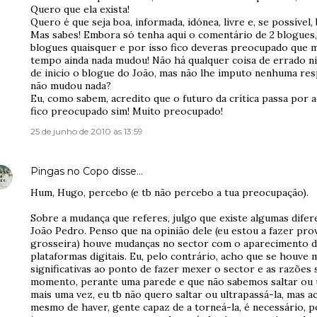
Quero que ela exista!
Quero é que seja boa, informada, idónea, livre e, se possíve
Mas sabes! Embora só tenha aqui o comentário de 2 blogues
blogues quaisquer e por isso fico deveras preocupado que m
tempo ainda nada mudou! Não há qualquer coisa de errado n
de inicio o blogue do João, mas não lhe imputo nenhuma resp
não mudou nada?
Eu, como sabem, acredito que o futuro da crítica passa por a
fico preocupado sim! Muito preocupado!
25 de junho de 2010 às 13:59
Pingas no Copo
disse…
Hum, Hugo, percebo (e tb não percebo a tua preocupação).
Sobre a mudança que referes, julgo que existe algumas difer
João Pedro. Penso que na opinião dele (eu estou a fazer pr
grosseira) houve mudanças no sector com o aparecimento d
plataformas digitais. Eu, pelo contrário, acho que se houve
significativas ao ponto de fazer mexer o sector e as razões 
momento, perante uma parede e que não sabemos saltar ou u
mais uma vez, eu tb não quero saltar ou ultrapassá-la, mas 
mesmo de haver, gente capaz de a torneá-la, é necessário, p