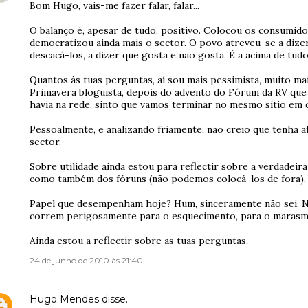
Bom Hugo, vais-me fazer falar, falar...
O balanço é, apesar de tudo, positivo. Colocou os consumidor
democratizou ainda mais o sector. O povo atreveu-se a dizer
descacá-los, a dizer que gosta e não gosta. É a acima de tud
Quantos às tuas perguntas, aí sou mais pessimista, muito ma
Primavera bloguista, depois do advento do Fórum da RV que
havia na rede, sinto que vamos terminar no mesmo sítio em
Pessoalmente, e analizando friamente, não creio que tenha a
sector.
Sobre utilidade ainda estou para reflectir sobre a verdadei
como também dos fóruns (não podemos colocá-los de fora).
Papel que desempenham hoje? Hum, sinceramente não sei. Nã
correm perigosamente para o esquecimento, para o marasmo
Ainda estou a reflectir sobre as tuas perguntas.
24 de junho de 2010 às 21:40
Hugo Mendes
disse…