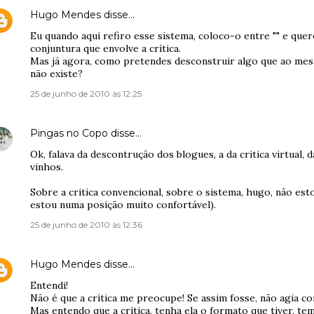
Hugo Mendes
disse…
Eu quando aqui refiro esse sistema, coloco-o entre "" e quer
conjuntura que envolve a crítica.
Mas já agora, como pretendes desconstruir algo que ao me
não existe?
25 de junho de 2010 às 12:25
Pingas no Copo
disse…
Ok, falava da descontrução dos blogues, a da critica virtual, 
vinhos.
Sobre a critica convencional, sobre o sistema, hugo, não e
estou numa posição muito confortável).
25 de junho de 2010 às 12:36
Hugo Mendes
disse…
Entendi!
Não é que a crítica me preocupe! Se assim fosse, não agia co
Mas entendo que a crítica, tenha ela o formato que tiver, tem