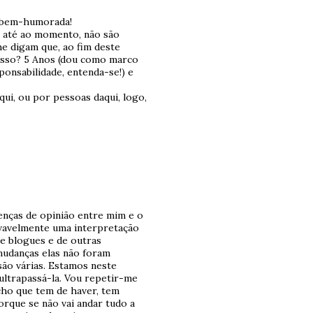
l, bem-humorada!
, até ao momento, não são
e digam que, ao fim deste
isso? 5 Anos (dou como marco
onsabilidade, entenda-se!) e
qui, ou por pessoas daqui, logo,
enças de opinião entre mim e o
ovavelmente uma interpretação
e blogues e de outras
 mudanças elas não foram
são várias. Estamos neste
ltrapassá-la. Vou repetir-me
acho que tem de haver, tem
orque se não vai andar tudo a