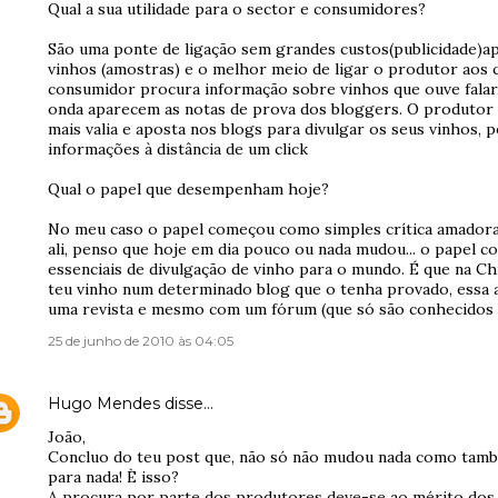
Qual a sua utilidade para o sector e consumidores?
São uma ponte de ligação sem grandes custos(publicidade)a
vinhos (amostras) e o melhor meio de ligar o produtor aos 
consumidor procura informação sobre vinhos que ouve falar, 
onda aparecem as notas de prova dos bloggers. O produtor 
mais valia e aposta nos blogs para divulgar os seus vinhos, 
informações à distância de um click
Qual o papel que desempenham hoje?
No meu caso o papel começou como simples crítica amadora 
ali, penso que hoje em dia pouco ou nada mudou... o papel c
essenciais de divulgação de vinho para o mundo. É que na C
teu vinho num determinado blog que o tenha provado, essa
uma revista e mesmo com um fórum (que só são conhecidos 
25 de junho de 2010 às 04:05
Hugo Mendes
disse…
João,
Concluo do teu post que, não só não mudou nada como tam
para nada! È isso?
A procura por parte dos produtores deve-se ao mérito dos 