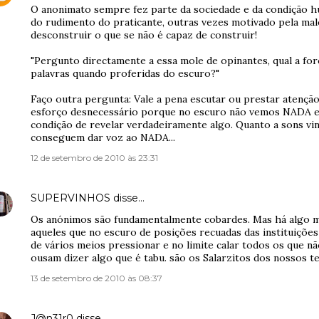
O anonimato sempre fez parte da sociedade e da condição 
do rudimento do praticante, outras vezes motivado pela mal
desconstruir o que se não é capaz de construir!
"Pergunto directamente a essa mole de opinantes, qual a for
palavras quando proferidas do escuro?"
Faço outra pergunta: Vale a pena escutar ou prestar atenção 
esforço desnecessário porque no escuro não vemos NADA e s
condição de revelar verdadeiramente algo. Quanto a sons vi
conseguem dar voz ao NADA...
12 de setembro de 2010 às 23:31
SUPERVINHOS
disse…
Os anónimos são fundamentalmente cobardes. Mas há algo m
aqueles que no escuro de posições recuadas das instituiçõe
de vários meios pressionar e no limite calar todos os que n
ousam dizer algo que é tabu. são os Salarzitos dos nossos t
13 de setembro de 2010 às 08:37
J@n31r0
disse…