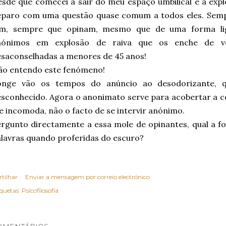
sde que comecei a sair do meu espaço umbilical e a exp
eparo com uma questão quase comum a todos eles. Semp
im, sempre que opinam, mesmo que de uma forma lig
nónimos em explosão de raiva que os enche de ver
saconselhadas a menores de 45 anos!
ão entendo este fenómeno!
onge vão os tempos do anúncio ao desodorizante, q
sconhecido. Agora o anonimato serve para acobertar a cob
 incomoda, não o facto de se intervir anónimo.
rgunto directamente a essa mole de opinantes, qual a f
lavras quando proferidas do escuro?
rtilhar
Enviar a mensagem por correio electrónico
iquetas:
Psícofilosofia