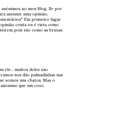
 anónimos no meu Blog. Se por
ara assumir uma opinião,
mentários". Em primeiro lugar
opinião conta ou é vista como
stirem pois são como as bruxas.
 ele... muitos deles são
tramos nos dão palmadinhas nas
que somos uns chatos. Mas o
m anónimo que um coxo.