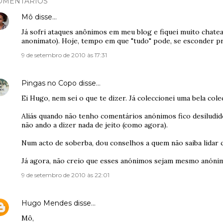
OMENTÁRIOS
Mô
disse…
Já sofri ataques anônimos em meu blog e fiquei muito chatead
anonimato). Hoje, tempo em que "tudo" pode, se esconder p
9 de setembro de 2010 às 17:31
Pingas no Copo
disse…
Ei Hugo, nem sei o que te dizer. Já coleccionei uma bela col
Aliás quando não tenho comentários anónimos fico desiludid
não ando a dizer nada de jeito (como agora).
Num acto de soberba, dou conselhos a quem não saiba lidar c
Já agora, não creio que esses anónimos sejam mesmo anónimo
9 de setembro de 2010 às 22:01
Hugo Mendes
disse…
Mô,