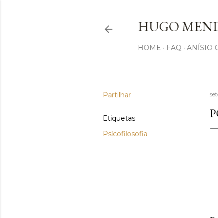
HUGO MEND
HOME
FAQ
ANÍSIO
Partilhar
se
P
Etiquetas
Psícofilosofia