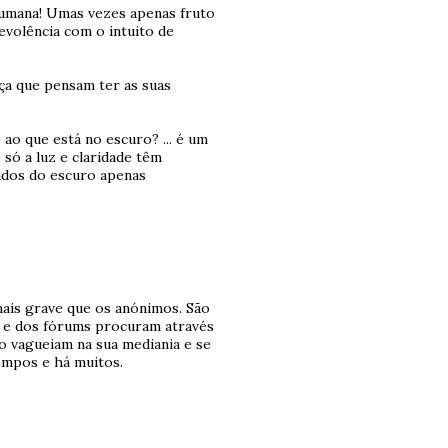
humana! Umas vezes apenas fruto
evolência com o intuito de
ça que pensam ter as suas
ao que está no escuro? ... é um
ó a luz e claridade têm
ndos do escuro apenas
ais grave que os anónimos. São
s e dos fórums procuram através
ão vagueiam na sua mediania e se
empos e há muitos.