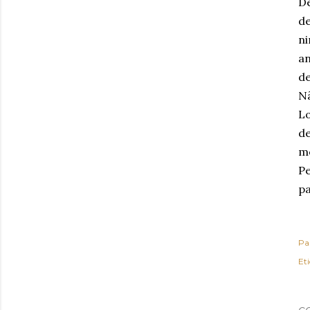
De
d
n
a
de
N
L
de
me
Pe
pa
Pa
Et