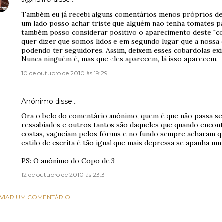
Também eu já recebi alguns comentários menos próprios de
um lado posso achar triste que alguém não tenha tomates p
também posso considerar positivo o aparecimento deste "co
quer dizer que somos lidos e em segundo lugar que a nossa 
podendo ter seguidores. Assim, deixem esses cobardolas exi
Nunca ninguém é, mas que eles aparecem, lá isso aparecem.
10 de outubro de 2010 às 19:29
Anónimo disse…
Ora o belo do comentário anónimo, quem é que não passa sem
ressabiados e outros tantos são daqueles que quando encon
costas, vagueiam pelos fóruns e no fundo sempre acharam 
estilo de escrita é tão igual que mais depressa se apanha u
PS: O anónimo do Copo de 3
12 de outubro de 2010 às 23:31
VIAR UM COMENTÁRIO