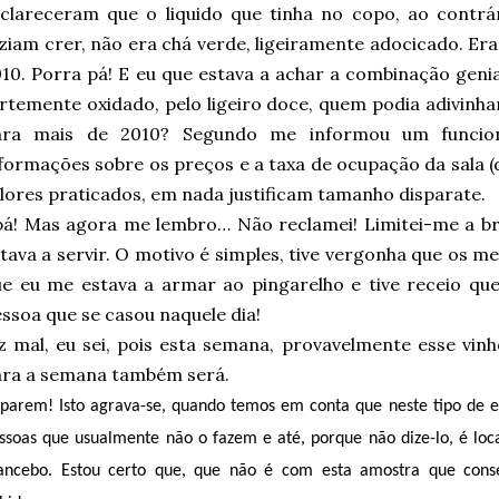
clareceram que o liquido que tinha no copo, ao contrá
ziam crer, não era chá verde, ligeiramente adocicado. Era
10. Porra pá! E eu que estava a achar a combinação geni
rtemente oxidado, pelo ligeiro doce, quem podia adivinhar
ara mais de 2010? Segundo me informou um funcion
formações sobre os preços e a taxa de ocupação da sala (
lores praticados, em nada justificam tamanho disparate.
pá! Mas agora me lembro… Não reclamei! Limitei-me a b
tava a servir. O motivo é simples, tive vergonha que os
e eu me estava a armar ao pingarelho e tive receio qu
ssoa que se casou naquele dia!
z mal, eu sei, pois esta semana, provavelmente esse vin
ara a semana também será.
parem! Isto agrava-se, quando temos em conta que neste tipo de
ssoas que usualmente não o fazem e até, porque não dize-lo, é loc
ncebo. Estou certo que, que não é com esta amostra que cons