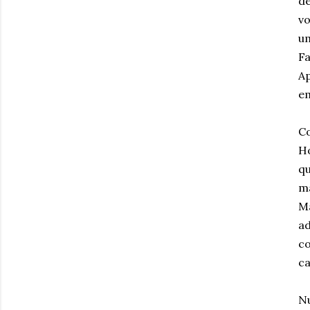
de
vo
um
Fa
Ap
em
Co
Ho
q
ma
M
ad
co
ca
N