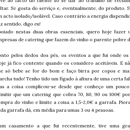
ve ao facto do cliente só se dar ao trabalho de recla
ltar. Se gosta do serviço e, eventualmente, do produto.
 acto isolado/isolável. Caso contrário a energia dispend
z sentido, digo eu!
oiado nestas duas obras essenciais, quero hoje fazer 
presas de catering que fazem do vinho o parente pobre d
nto pelos dedos dos pés, os eventos a que fui onde os
je já fico contente quando os considero aceitáveis. E 
ue só bebe se for do bom e faço birra por copos e ma
rcha tudo! Tenho tido um fígado à altura de uma certa fa
as a coisa complicou-se desde que conheço um pouco
mitir que um catering que cobra 70, 80, 90 ou 100€ por
mpra do vinho e limite a coisa a 1,5-2,0€ a garrafa. Pio
da garrafa dá, em média para umas 3 ou 4 pessoas.
um casamento a que fui recentemente, tive uma gr