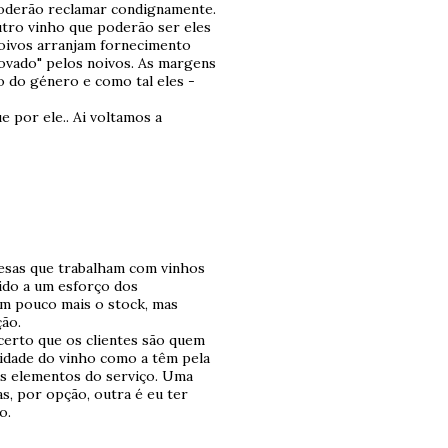
poderão reclamar condignamente.
utro vinho que poderão ser eles
noivos arranjam fornecimento
rovado" pelos noivos. As margens
o do género e como tal eles -
 por ele.. Ai voltamos a
esas que trabalham com vinhos
ido a um esforço dos
um pouco mais o stock, mas
ão.
certo que os clientes são quem
lidade do vinho como a têm pela
ais elementos do serviço. Uma
as, por opção, outra é eu ter
o.