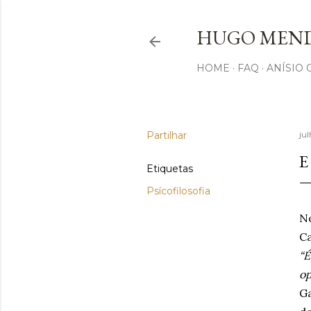
HUGO MEND
HOME
FAQ
ANÍSIO
Partilhar
jul
E
Etiquetas
Psícofilosofia
No
Ca
“É
op
Ga