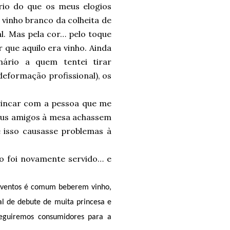
rio do que os meus elogios
 vinho branco da colheita de
al. Mas pela cor… pelo toque
 que aquilo era vinho. Ainda
ário a quem tentei tirar
deformação profissional), os
rincar com a pessoa que me
 meus amigos à mesa achassem
e isso causasse problemas à
ho foi novamente servido… e
 eventos é comum beberem vinho,
al de debute de muita princesa e
eguiremos consumidores para a