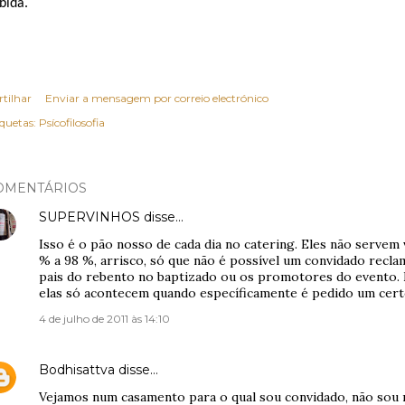
bida.
rtilhar
Enviar a mensagem por correio electrónico
iquetas:
Psícofilosofia
OMENTÁRIOS
SUPERVINHOS
disse…
Isso é o pão nosso de cada dia no catering. Eles não servem 
% a 98 %, arrisco, só que não é possível um convidado recla
pais do rebento no baptizado ou os promotores do evento. 
elas só acontecem quando específicamente é pedido um cert
4 de julho de 2011 às 14:10
Bodhisattva
disse…
Vejamos num casamento para o qual sou convidado, não sou n