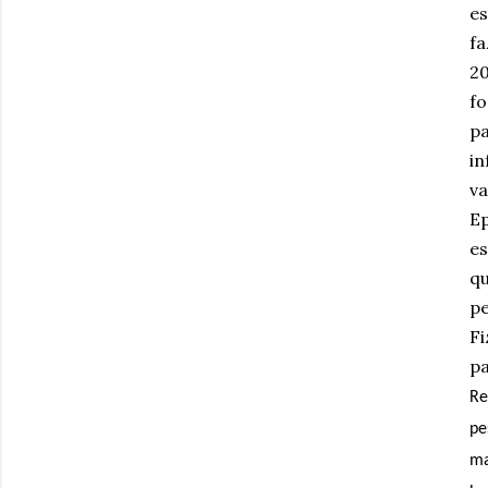
es
fa
20
fo
p
in
va
E
es
qu
pe
Fi
p
Re
pe
ma