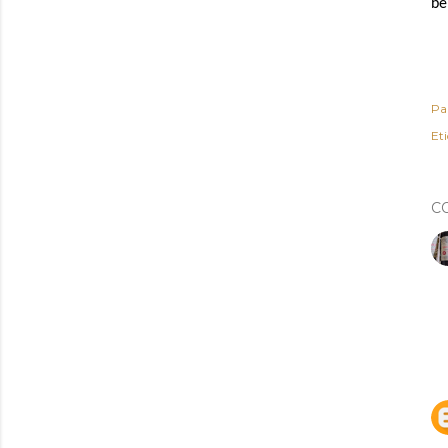
be
Pa
Et
C