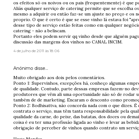
os efeitos só os noivos ou os pais (frequentemente) é que 
Aliás qualquer serviço de catering permite que se escolha o
mesmo a adquirir ou então faz-se um ajuste no preço e os 
proprio. O que é certo é que se esse vinho lá estava foi "ap
desse tipo de serviço estão feitas como em qualquer negóci
catering - não a beliscam.
Portanto eles podem servir qq vinho desde que alguém pague
discussão das margens dos vinhos no CANAL INCIM.
4 de julho de 2011 às 18:06
Anónimo disse…
Muito obrigado aos dois pelos comentários.
Ponto 1: Supervinhos, excepções há, conheço algumas empr
de qualidade. Contudo, parte dessas empresas fazem-no dev
produtores que vêm ali uma oportunidade não só de rodar 
também de de marketing. Encaram o desconto como promoç
Ponto 2: Bodhisattva, não concorda nada com o que dizes. É 
contrata o serviço, mas têm tanta responsabilidade pela qua
qualidade da carne, do peixe, das batatas, dos doces ou dem
coisa é eu ter uma profissão ligada ao vinho e levar as bebid
obrigação de perceber de vinhos quando contrato um serviç