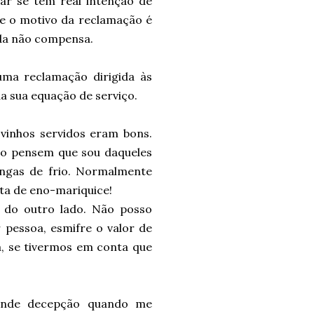
mar se tem real intenção de
 Se o motivo da reclamação é
ida não compensa.
uma reclamação dirigida às
a sua equação de serviço.
 vinhos servidos eram bons.
não pensem que sou daqueles
ngas de frio. Normalmente
lta de eno-mariquice!
 do outro lado. Não posso
 pessoa, esmifre o valor de
ra, se tivermos em conta que
ande decepção quando me