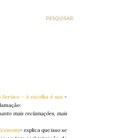
PESQUISAR
 Service – A escolha é sua
-
clamação:
anto mais reclamações, mais
 Economy
- explica que isso se