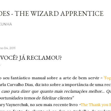
Avançar para o conteúdo principal
ES - THE WIZARD APPRENTICE
 CUNHA
ho 04, 2011
 VOCÊ? JÁ RECLAMOU?
 seu fantástico manual sobre a arte de bem servir -
Top
rla Carvalho Dias, diz isto sobre a importância de uma re
 caso para dizer que quanto mais reclamações melhor… Qu
ortunidades temos de fidelizar clientes”
ry Vaynerchuk, no seu mais recente livro -
The Thank you