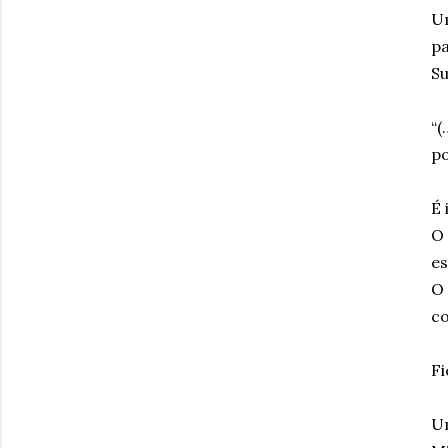
Um
pa
Su
“(
po
É 
O 
es
O
co
Fi
U