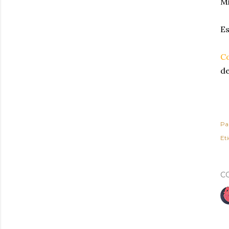
Mi
Es
C
de
Pa
Et
C