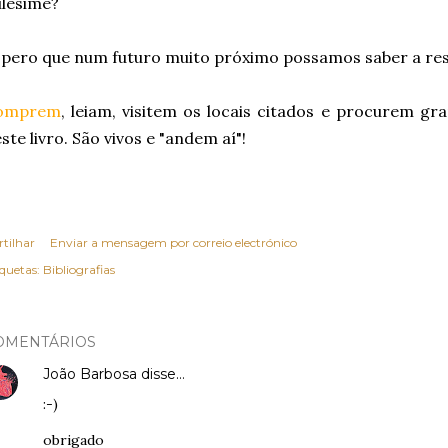
lésimé?
pero que num futuro muito próximo possamos saber a re
omprem
, leiam, visitem os locais citados e procurem g
ste livro. São vivos e "andem aí"!
rtilhar
Enviar a mensagem por correio electrónico
iquetas:
Bibliografias
OMENTÁRIOS
João Barbosa
disse…
:-)
obrigado