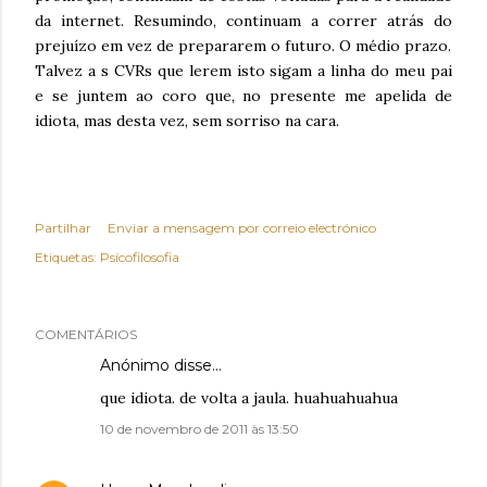
da internet. Resumindo, continuam a correr atrás do
prejuízo em vez de prepararem o futuro. O médio prazo.
Talvez a s CVRs que lerem isto sigam a linha do meu pai
e se juntem ao coro que, no presente me apelida de
idiota, mas desta vez, sem sorriso na cara.
Partilhar
Enviar a mensagem por correio electrónico
Etiquetas:
Psícofilosofia
COMENTÁRIOS
Anónimo disse…
que idiota. de volta a jaula. huahuahuahua
10 de novembro de 2011 às 13:50