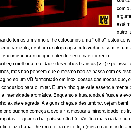
sou con
com ou
argume
está m
outro l
ando temos um vinho e lhe colocamos uma “rolha”, estou convi
 equipamento, nenhum enólogo opta pelo vedante sem ter em a
e encomendaram ou que entende ser o mais correcto.
nheço melhor a realidade dos vinhos brancos (VB) e por isso, 
nhos, mas não pensem que o mesmo não se passa com os restan
agine-se um VB fermentado em inox, desses das modas que, o
 conduzido para o imitar. É um vinho que vale essencialmente p
la intensidade aromática. Enquanto a fruta ainda é fruta e a ev
nho existe e agrada. A alguns chega a deslumbrar, vejam bem!
pior é quando começa a evoluir, a mostrar a mineralidade, as f
mpotas,… quando há, pois se não há, não fica mais nada que 
ntido faz chapar-lhe uma rolha de cortiça (mesmo admitindo a 