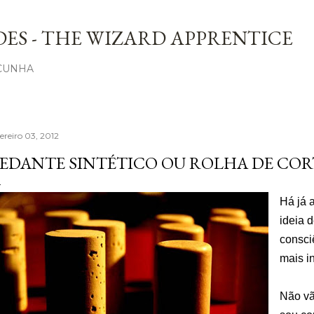
Avançar para o conteúdo principal
ES - THE WIZARD APPRENTICE
 CUNHA
ereiro 03, 2012
EDANTE SINTÉTICO OU ROLHA DE COR
Há já 
ideia 
consci
mais i
Não vão