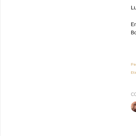
Lu
E
Bo
Pa
Et
C