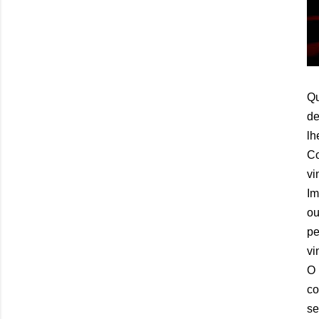
Qu
de
lh
Co
vi
Im
ou
pe
vi
O 
co
se