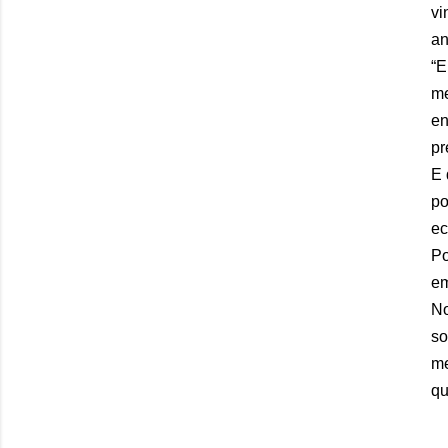
vi
an
“E
me
en
pr
E 
po
ec
Po
em
No
so
me
qu