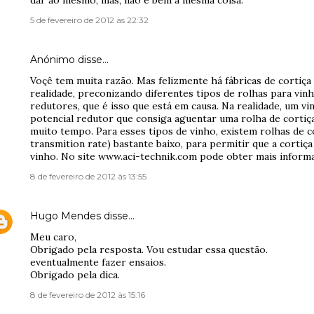
dar ao mesmo, mas, não é bem a mesma coisa.
5 de fevereiro de 2012 às 22:32
Anónimo disse…
Voçê tem muita razão. Mas felizmente há fábricas de cortiça 
realidade, preconizando diferentes tipos de rolhas para vin
redutores, que é isso que está em causa. Na realidade, um v
potencial redutor que consiga aguentar uma rolha de cortiça
muito tempo. Para esses tipos de vinho, existem rolhas de 
transmition rate) bastante baixo, para permitir que a cortiça
vinho. No site www.aci-technik.com pode obter mais inform
8 de fevereiro de 2012 às 13:55
Hugo Mendes
disse…
Meu caro,
Obrigado pela resposta. Vou estudar essa questão.
eventualmente fazer ensaios.
Obrigado pela dica.
8 de fevereiro de 2012 às 15:16