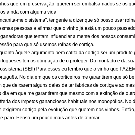
nhos querem preservação, querem ser embalsamados se os qu
os ainda com alguma vida.
ncanita-me o sistema”, ter gente a dizer que só posso usar rolh
smas pessoas a afirmar que o vinho já está um pouco passad
ganadoras que tentam influenciar a mente dos nossos consumi
essão para que só usemos rolhas de cortiça.
quanto àquele argumento bem catita da cortiça ser um produto 
rtugueses temos obrigação de o proteger. Do montado e da sua
ossistema (SEI!) Para esses eu lembro que o vinho que FAZ
rtuguês. No dia em que os corticeiros me garantirem que só be
 que deixarem alguns deles de ter fabricas de cortiça e ao mes
 dia em que me garantirem que mesmo com a extinção de outro
freria dos ímpetos gananciosos habituais nos monopólios. No
 exigirem cortiça pela evolução que querem nos vinhos. Então,
e paro. Penso um pouco mais antes de afirmar: