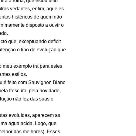
tra a rolha, que estou feito
tros vedantes, enfim, aqueles
ntos histéricos de quem não
inimamente disposto a ouvir o
ado.
cto que, exceptuando deficit
tenção o tipo de evolução que
o meu exemplo irá para estes
tes estilos.
u é feito com Sauvignon Blanc
ela frescura, pela novidade,
olução não fez das suas o
rutas evoluídas, aparecem as
uma água acida. Logo, que
melhor das melhores). Esses