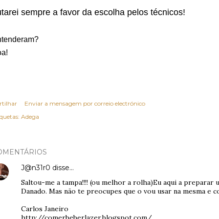
tarei sempre a favor da escolha pelos técnicos!
ntenderam?
a!
rtilhar
Enviar a mensagem por correio electrónico
iquetas:
Adega
OMENTÁRIOS
J@n31r0
disse…
Saltou-me a tampa!!!! (ou melhor a rolha)Eu aqui a preparar 
Danado. Mas não te preocupes que o vou usar na mesma e co
Carlos Janeiro
http://comerbeberlazer.blogspot.com/