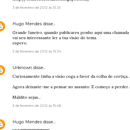
3 de fevereiro de 2012 às 13:25
Hugo Mendes
disse…
Grande Janeiro. quando publicares ponho aqui uma chamada d
vai seu interessante ler a tua visão do tema.
espero.
3 de fevereiro de 2012 às 13:34
Unknown
disse…
Curiosamente tinha a visão cega a favor da rolha de cortiça.
Agora deixaste-me a pensar no assunto. E começo a perder 
Maldito sejas...
3 de fevereiro de 2012 às 15:48
Hugo Mendes
disse…