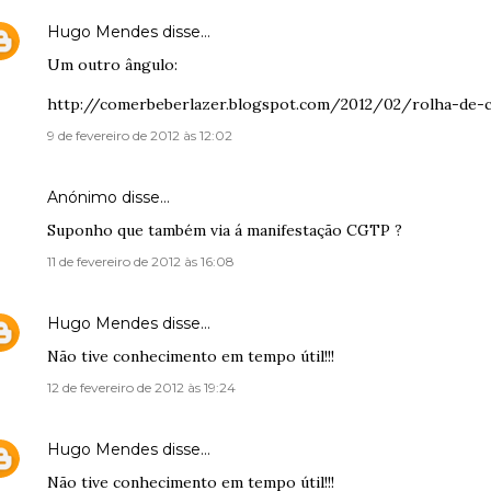
Hugo Mendes
disse…
Um outro ângulo:
http://comerbeberlazer.blogspot.com/2012/02/rolha-de-co
9 de fevereiro de 2012 às 12:02
Anónimo disse…
Suponho que também via á manifestação CGTP ?
11 de fevereiro de 2012 às 16:08
Hugo Mendes
disse…
Não tive conhecimento em tempo útil!!!
12 de fevereiro de 2012 às 19:24
Hugo Mendes
disse…
Não tive conhecimento em tempo útil!!!