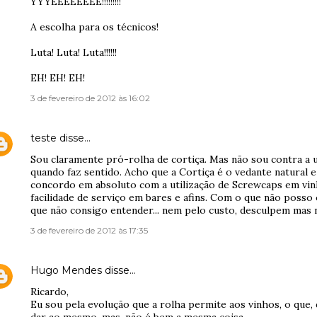
YYYEEEEEEEE!!!!!!!!!
A escolha para os técnicos!
Luta! Luta! Luta!!!!!!
EH! EH! EH!
3 de fevereiro de 2012 às 16:02
teste
disse…
Sou claramente pró-rolha de cortiça. Mas não sou contra a u
quando faz sentido. Acho que a Cortiça é o vedante natural e
concordo em absoluto com a utilização de Screwcaps em vi
facilidade de serviço em bares e afins. Com o que não posso é
que não consigo entender... nem pelo custo, desculpem mas 
3 de fevereiro de 2012 às 17:35
Hugo Mendes
disse…
Ricardo,
Eu sou pela evolução que a rolha permite aos vinhos, o que,