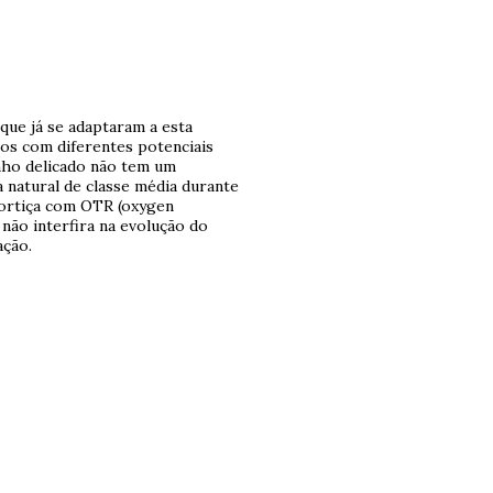
que já se adaptaram a esta
hos com diferentes potenciais
inho delicado não tem um
 natural de classe média durante
cortiça com OTR (oxygen
 não interfira na evolução do
ação.