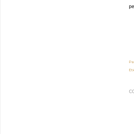
pe
Pa
Et
C