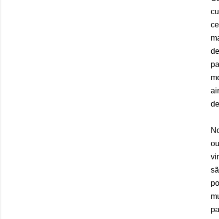
cu
ce
ma
de
pa
me
ai
de
No
ou
vi
sã
po
mu
pa