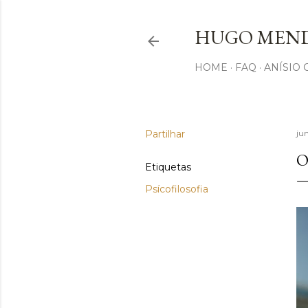
HUGO MEND
HOME
FAQ
ANÍSIO
Partilhar
ju
O
Etiquetas
Psícofilosofia