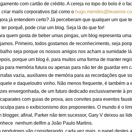
gamento com cartão de crédito. A cereja no topo do bolo é o fac
 criar mails corporativos (tal como o
hugo.mendes@twawine.c
ora já entendem certo? Já perceberam que qualquer um que 
 ter porquê, pode criar um blog. Seja lá do que for!
ra quem gosta de beber umas pingas, um blog representa uma f
jamos. Primeiro, todos gostamos de reconhecimento, seja por
abalho seja porque os nossos amigos nos acham a sumidade lá 
pois, porque um blog é, para muitos uma forma de manter regis
ja para memória futura ou apenas para não ter de guardar em 
rrafas vazia, auxiliares de memória para as recordações que 
quele e daqueloutro vinho. Não menos frequente, é também a es
zes envergonhada, de um futuro dedicado exclusivamente à pr
caparates com guias de prova, aos convites para eventos faus
sculpa para o exibicionismo dos proponentes. O mundo é o lim
 blogger, afinal, Parker não tem sucessor, Gary V deixou as li
nhece nenhum delfim a João Paulo Martins.
 produtores vão considerando, cada vez mais, o papel destes 