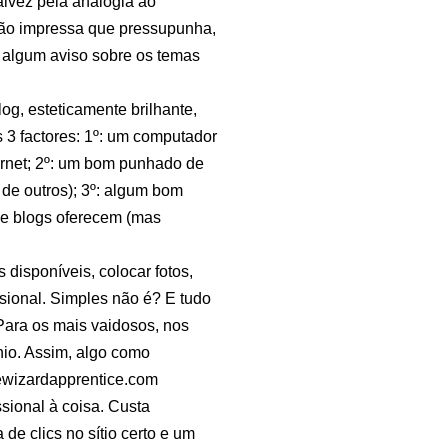
alvez pela analogia ao
ião impressa que pressupunha,
 algum aviso sobre os temas
og, esteticamente brilhante,
3 factores: 1º: um computador
ernet; 2º: um bom punhado de
 de outros); 3º: algum bom
de blogs oferecem (mas
 disponíveis, colocar fotos,
sional. Simples não é? E tudo
Para os mais vaidosos, nos
io. Assim, algo como
ewizardapprentice.com
sional à coisa. Custa
e clics no sítio certo e um