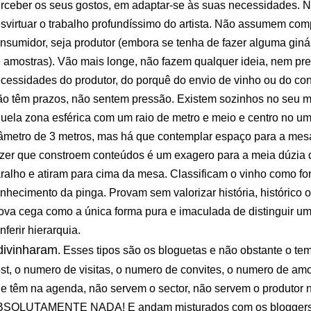
rceber os seus gostos, em adaptar-se às suas necessidades. Nã
svirtuar o trabalho profundíssimo do artista. Não assumem co
nsumidor, seja produtor (embora se tenha de fazer alguma ginás
 amostras). Vão mais longe, não fazem qualquer ideia, nem pre
cessidades do produtor, do porquê do envio de vinho ou do con
o têm prazos, não sentem pressão. Existem sozinhos no seu 
uela zona esférica com um raio de metro e meio e centro no um
âmetro de 3 metros, mas há que contemplar espaço para a mesa,
zer que constroem conteúdos é um exagero para a meia dúzia d
ralho e atiram para cima da mesa. Classificam o vinho como fo
nhecimento da pinga. Provam sem valorizar história, histórico
ova cega como a única forma pura e imaculada de distinguir um 
nferir hierarquia.
divinharam
. Esses tipos são os bloguetas e não obstante o te
st, o numero de visitas, o numero de convites, o numero de am
e têm na agenda, não servem o sector, não servem o produtor
SOLUTAMENTE NADA! E andam misturados com os bloggers o 