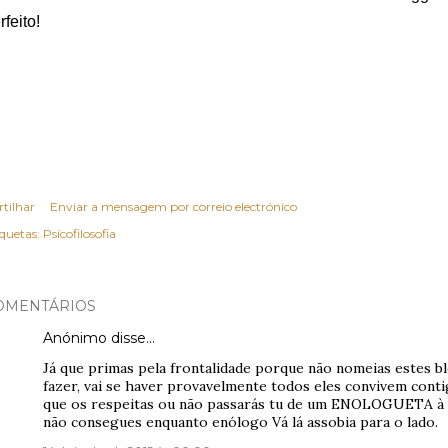
rfeito!
rtilhar
Enviar a mensagem por correio electrónico
iquetas:
Psícofilosofia
OMENTÁRIOS
Anónimo disse…
Já que primas pela frontalidade porque não nomeias estes 
fazer, vai se haver provavelmente todos eles convivem cont
que os respeitas ou não passarás tu de um ENOLOGUETA à
não consegues enquanto enólogo Vá lá assobia para o lado.