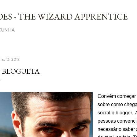
Avançar para o conteúdo principal
ES - THE WIZARD APPRENTICE
 CUNHA
nho 13, 2012
 BLOGUETA
Convém começar p
sobre como chegar
social,o blogger.
pessoas convencid
necessário saber 