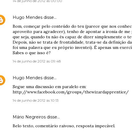
14 de junho de 2012 às 00:00
Hugo Mendes
disse…
Bom, começar pelo conteúdo do teu (parece que nos conhe
aproveito para agradecer), tenho de apontar a ironia de me
que seja, quando tu não és capaz de dizer simplesmente o t
Depois, não se trata de frontalidade, trata-se da definição 
foi uma palavra que eu próprio inventei). É apenas um exercíc
Sabes o que isso é?
14 de junho de 2012 às 09:48
Hugo Mendes
disse…
Segue uma discussão em paralelo em:
http://www.facebook.com/groups/thewizardapprentice/
14 de junho de 2012 às 10:13
Mário Negreiros disse…
Belo texto, comentário raivoso, resposta impecável.