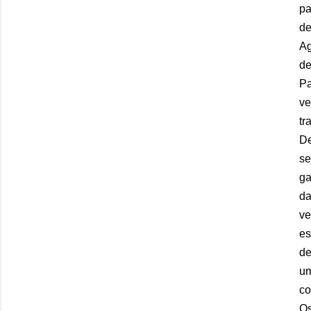
pa
de
Ag
de
Pa
ve
tr
De
se
ga
da
ve
es
de
um
co
Os