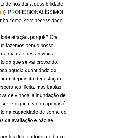
to de nos dar a possibilidade
om
). PROFISSIONALÍSSIMO!
tenha como, sem necessidade
orte atração, porquê? Ora
que fazemos bem o nosso
da rua na questão vínica.
to do que se vai provando,
casa aquela quantidade de
sobram depois da degustação
perança, lícita, mas bastas
ova de vinhos, à inundação de
tosos em que o vinho apenas é
ite na capacidade de sonho de
des da avaliação e não se
agentes divulgadores de baixo