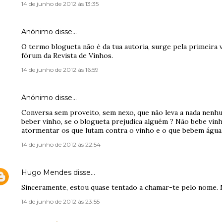
14 de junho de 2012 às 13:35
Anónimo disse…
O termo blogueta não é da tua autoria, surge pela primeira
fórum da Revista de Vinhos.
14 de junho de 2012 às 16:59
Anónimo disse…
Conversa sem proveito, sem nexo, que não leva a nada nenh
beber vinho, se o blogueta prejudica alguém ? Não bebe vin
atormentar os que lutam contra o vinho e o que bebem água
14 de junho de 2012 às 22:54
Hugo Mendes
disse…
Sinceramente, estou quase tentado a chamar-te pelo nome. 
14 de junho de 2012 às 23:55