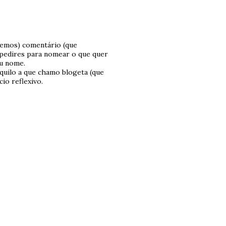
cemos) comentário (que
 pedires para nomear o que quer
eu nome.
daquilo a que chamo blogeta (que
io reflexivo.