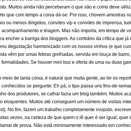
sto. Muitos ainda não perceberam o que são e como deve utiliz
rto que com tempo a coisa dá-se. Por isso, chovem amostras na
is ou menos dirigidos, convites vip e convites de imprensa, tu
 acompanhamento e triagem. Mas não importa, em tempo de v
ra encher a barriga dos bloggers. Ao contrário da crítica que j
nu degustação harmonizado com os nossos vinhos (e que cust
nda vêm por umas febras grelhadas, servida em louça de barro,
 formalidades. Se houver mini bus e oferta de uma ou duas garr
 meio de tanta coisa, é natural que muita gente, ao ler os repo
 conhecidos se pergunte: Eh pá, o tipo passa uns fins-de-sema
nho dos produtores, se calhar fazia um blog também. Muitos aca
o eloquentes. Muitos até conseguem um número de visitas inte
st). No fim, fazem um trabalho completamente insipido, escreve
itas vezes, na certeza de que quem o lê quer é ser igual, quer
tamar de prova. Não está minimamente interessado em conhece