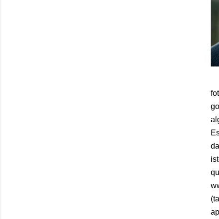
fo
go
al
Es
da
is
qu
ww
(t
ap