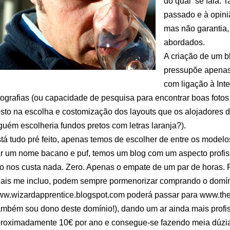
do qual se fala. T
passado e à opin
mas não garantia,
abordados.
A criação de um bl
pressupõe apenas 
com ligação à Int
tografias (ou capacidade de pesquisa para encontrar boas fotos
sto na escolha e costomização dos layouts que os alojadores 
guém escolheria fundos pretos com letras laranja?).
tá tudo pré feito, apenas temos de escolher de entre os modelos
r um nome bacano e puf, temos um blog com um aspecto profis
to nos custa nada. Zero. Apenas o empate de um par de horas. 
ais me incluo, podem sempre pormenorizar comprando o domín
w.wizardapprentice.blogspot.com poderá passar para www.th
ambém sou dono deste domínio!), dando um ar ainda mais profis
roximadamente 10€ por ano e consegue-se fazendo meia dúzia d