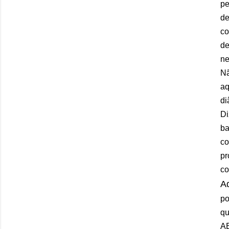
pe
de
co
de
ne
Nã
aq
di
Di
ba
co
pr
co
A
po
qu
AB