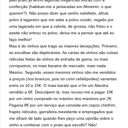
confecção (habituei-me a jantaradas em Almeirim, o que
querem?). Não posso dizer que venho satisfeito, afinal,
polvo à lagareiro que me sabe a polvo cozido, regado por
uma lagarada em que a cebola, de grossa, não fritou e o
azeite não entrou no polvo, deixa-me a pensar que até eu
faço melhor!
Mas é do vinhos que trago as maiores decepções. Primeiro,
as escolhas são deploráveis. As cartas de vinhos são coisas
ridículas feitas de vinhos de entrada de gama, os mais
corriqueiros, os mais baratos do mercado. mais nada.
Mesmo. Segundo, esses mesmos vinhos são-me vendidos
a preços (nos brancos, pois só comi cefalópodes) variantes
entre os 10 e 15€. O mais barato que vi foi um Alandra
vendido a 6€. Desculpem lá, mas recuso-me a pagar 10€
por um vinho comprado no máximo dos máximos por 2€.
Pagaria 8€ por um serviço que consiste em copos chinfrim,
frapés ridículos, garrafeira inexistente e empregados que
me olham de lado quando lhes peço uma opinião sobre o
vinho a combinar com o prato que escolhi? Não!