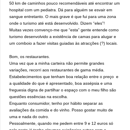
50 km de caminhos pouco recomendáveis até encontrar um
hospital com um pediatra. Dá para alguém se esvair em
sangue entretanto. O mais grave é que fui para uma zona
onde o turismo até está desenvolvido. Dizem “eles”!
Muitas vezes convenço-me que “esta” gente entende como
turismo desenvolvido a existência de camas para alugar e
um comboio a fazer visitas guiadas às atracções (?) locais.
Bom, os restaurantes.
Uma vez que a minha carteira não permite grandes
variações, recorri aos restaurantes de gama média.
Estabelecimentos que tenham boa relação entre o preço e
a qualidade do que é apresentado, boa assépsia e uma
freguesia digna de partilhar o espaço com o meu filho são
questões essências na escolha.
Enquanto consumidor, tenho por hábito separar as
avaliações da comida e do vinho. Posso gostar muito de
uma e nada do outro.
Pessoalmente, quando me pedem entre 9 e 12 euros só
pelo prato já tenho algumas exigências extras com a