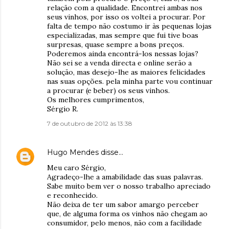
relação com a qualidade. Encontrei ambas nos
seus vinhos, por isso os voltei a procurar. Por
falta de tempo não costumo ir às pequenas lojas
especializadas, mas sempre que fui tive boas
surpresas, quase sempre a bons preços.
Poderemos ainda encontrá-los nessas lojas?
Não sei se a venda directa e online serão a
solução, mas desejo-lhe as maiores felicidades
nas suas opções. pela minha parte vou continuar
a procurar (e beber) os seus vinhos.
Os melhores cumprimentos,
Sérgio R.
7 de outubro de 2012 às 13:38
Hugo Mendes
disse…
Meu caro Sérgio,
Agradeço-lhe a amabilidade das suas palavras.
Sabe muito bem ver o nosso trabalho apreciado
e reconhecido.
Não deixa de ter um sabor amargo perceber
que, de alguma forma os vinhos não chegam ao
consumidor, pelo menos, não com a facilidade