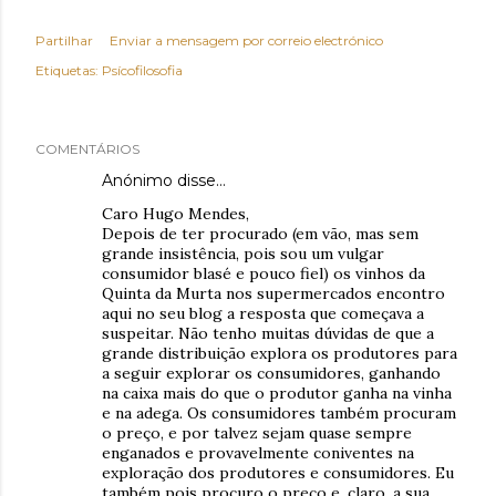
Partilhar
Enviar a mensagem por correio electrónico
Etiquetas:
Psícofilosofia
COMENTÁRIOS
Anónimo disse…
Caro Hugo Mendes,
Depois de ter procurado (em vão, mas sem
grande insistência, pois sou um vulgar
consumidor blasé e pouco fiel) os vinhos da
Quinta da Murta nos supermercados encontro
aqui no seu blog a resposta que começava a
suspeitar. Não tenho muitas dúvidas de que a
grande distribuição explora os produtores para
a seguir explorar os consumidores, ganhando
na caixa mais do que o produtor ganha na vinha
e na adega. Os consumidores também procuram
o preço, e por talvez sejam quase sempre
enganados e provavelmente coniventes na
exploração dos produtores e consumidores. Eu
também pois procuro o preço e, claro, a sua