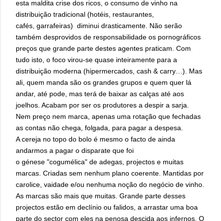
esta maldita crise dos ricos, o consumo de vinho na
distribuição tradicional (hotéis, restaurantes,
cafés, garrafeiras) diminui drasticamente. Não serão
também desprovidos de responsabilidade os pornográficos
preços que grande parte destes agentes praticam. Com
tudo isto, o foco virou-se quase inteiramente para a
distribuição moderna (hipermercados, cash & carry…). Mas
ali, quem manda são os grandes grupos e quem quer lá
andar, até pode, mas terá de baixar as calças até aos
joelhos. Acabam por ser os produtores a despir a sarja.
Nem preço nem marca, apenas uma rotação que fechadas
as contas não chega, folgada, para pagar a despesa.
A cereja no topo do bolo é mesmo o facto de ainda
andarmos a pagar o disparate que foi
o génese "cogumélica" de adegas, projectos e muitas
marcas. Criadas sem nenhum plano coerente. Mantidas por
carolice, vaidade e/ou nenhuma noção do negócio de vinho.
As marcas são mais que muitas. Grande parte desses
projectos estão em declínio ou falidos, a arrastar uma boa
parte do sector com eles na penosa descida aos infernos. O