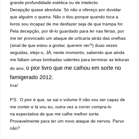
grande profundidade estética ou de intelecto.
Decepção quase absoluta. Só não o ofereço por duvidar
que alguém o queira. Não o dou porque quando toca a
livros sou incapaz de me desfazer seja de que trampa for.
Pela decepção, por tê-lo guardado para ler nas férias, por
me ter provocado um ataque de urticaria atrás das orelhas
(sinal de que estou a gostar, querem ver?) duas vezes
seguidas, elejo-o, JÁ, neste momento, sabendo que ainda
me faltam umas lombadas valentes para terminar as leituras
o pior livro que me calhou em sorte no
do ano,
famigerado 2012.
Irra!
P.S.: O pior é que, se sai o volume II não vou ser capaz de
me conter e lá vou eu, outra vez a correr compra-lo
na expectativa de que me calhe melhor sorte.
Provavelmente para ter um novo ataque de nervos. Parvo
não?