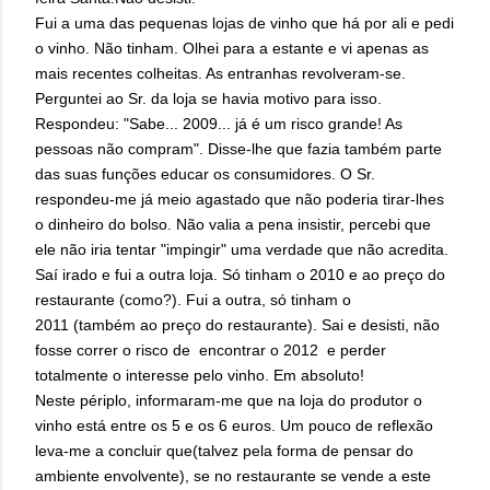
Fui a uma das pequenas lojas de vinho que há por ali e pedi
o vinho. Não tinham. Olhei para a estante e vi apenas as
mais recentes colheitas. As entranhas revolveram-se.
Perguntei ao Sr. da loja se havia motivo para isso.
Respondeu: "Sabe... 2009... já é um risco grande! As
pessoas não compram". Disse-lhe que fazia também parte
das suas funções educar os consumidores. O Sr.
respondeu-me já meio agastado que não poderia tirar-lhes
o dinheiro do bolso. Não valia a pena insistir, percebi que
ele não iria tentar "impingir" uma verdade que não acredita.
Saí irado e fui a outra loja. Só tinham o 2010 e ao preço do
restaurante (como?). Fui a outra, só tinham o
2011
(também ao preço do restaurante)
. Sai e desisti, não
fosse correr o risco de encontrar o 2012 e perder
totalmente o interesse pelo vinho. Em absoluto!
Neste périplo, informaram-me que na loja do produtor o
vinho está entre os 5 e os 6 euros. Um pouco de reflexão
leva-me a concluir
que
(talvez pela forma de pensar do
ambiente envolvente), se no restaurante se vende a este