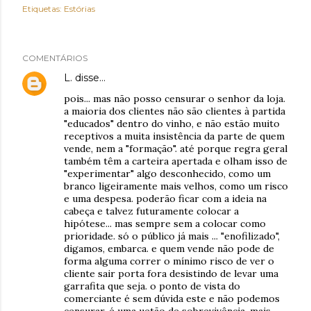
Etiquetas:
Estórias
COMENTÁRIOS
L.
disse…
pois... mas não posso censurar o senhor da loja.
a maioria dos clientes não são clientes à partida
"educados" dentro do vinho, e não estão muito
receptivos a muita insistência da parte de quem
vende, nem a "formação". até porque regra geral
também têm a carteira apertada e olham isso de
"experimentar" algo desconhecido, como um
branco ligeiramente mais velhos, como um risco
e uma despesa. poderão ficar com a ideia na
cabeça e talvez futuramente colocar a
hipótese... mas sempre sem a colocar como
prioridade. só o público já mais ... "enofilizado",
digamos, embarca. e quem vende não pode de
forma alguma correr o mínimo risco de ver o
cliente sair porta fora desistindo de levar uma
garrafita que seja. o ponto de vista do
comerciante é sem dúvida este e não podemos