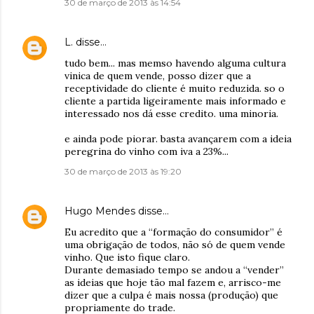
30 de março de 2013 às 14:54
L.
disse…
tudo bem... mas memso havendo alguma cultura
vinica de quem vende, posso dizer que a
receptividade do cliente é muito reduzida. so o
cliente a partida ligeiramente mais informado e
interessado nos dá esse credito. uma minoria.
e ainda pode piorar. basta avançarem com a ideia
peregrina do vinho com iva a 23%...
30 de março de 2013 às 19:20
Hugo Mendes
disse…
Eu acredito que a “formação do consumidor” é
uma obrigação de todos, não só de quem vende
vinho. Que isto fique claro.
Durante demasiado tempo se andou a “vender”
as ideias que hoje tão mal fazem e, arrisco-me
dizer que a culpa é mais nossa (produção) que
propriamente do trade.