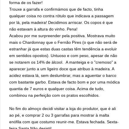
forma de os fazer!
Trouxe a garrafa e confirmámos que de facto, tinha
qualquer coisa no contra rótulo que indicava a passagem
por lá, pela madeira! Decidimos arriscar. Os copos é que
não estavam à altura do vinho. Pena!
Acabou por me surpreender pela positiva. Mostrava muito
mais o Chardonnay que o Fernão Pires (o que não será de
estranhar já que estas duas castas têm tendência a evoluir
em sentidos opostos). Untuoso e com peso, apesar de não
se notarem os 14% de álcool. A manteiga e o "cremoso" a
aparecer junto a um ligeiro doce que atribuo à madeira. A
acidez estava lá, sem deslumbrar, mas a aguentar o barco
com bastante garbo. Estava de facto bom e por uma módica
quantia de 7 euros e qualquer coisa. Acima de tudo,
combinou na perfeição com os pratos escolhidos.
No fim do almoço decidi visitar a loja do produtor, que é ali
ao pé, e comprar 2 ou 3 garrafas para mostrar à malta
enófila com que costumo reunir-me. Estava fechada. Sexta-
feira Santa.
Não desisti!