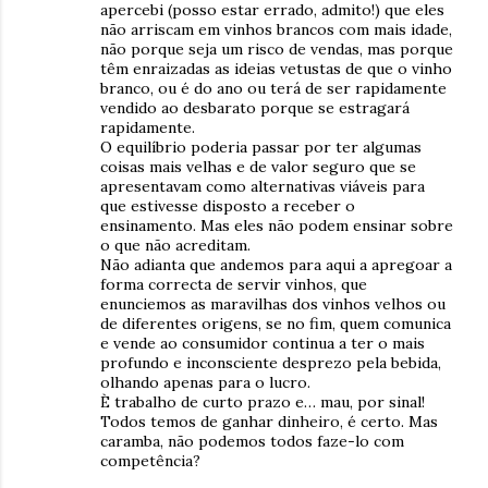
apercebi (posso estar errado, admito!) que eles
não arriscam em vinhos brancos com mais idade,
não porque seja um risco de vendas, mas porque
têm enraizadas as ideias vetustas de que o vinho
branco, ou é do ano ou terá de ser rapidamente
vendido ao desbarato porque se estragará
rapidamente.
O equilíbrio poderia passar por ter algumas
coisas mais velhas e de valor seguro que se
apresentavam como alternativas viáveis para
que estivesse disposto a receber o
ensinamento. Mas eles não podem ensinar sobre
o que não acreditam.
Não adianta que andemos para aqui a apregoar a
forma correcta de servir vinhos, que
enunciemos as maravilhas dos vinhos velhos ou
de diferentes origens, se no fim, quem comunica
e vende ao consumidor continua a ter o mais
profundo e inconsciente desprezo pela bebida,
olhando apenas para o lucro.
È trabalho de curto prazo e… mau, por sinal!
Todos temos de ganhar dinheiro, é certo. Mas
caramba, não podemos todos faze-lo com
competência?