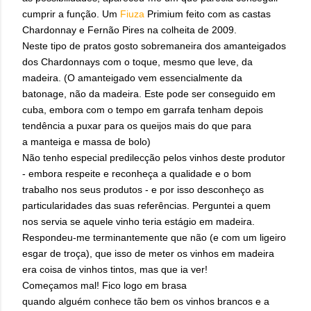
cumprir a função. Um
Fiuza
Primium feito com as castas
Chardonnay e Fernão Pires na colheita de 2009.
Neste tipo de pratos gosto sobremaneira dos amanteigados
dos Chardonnays com o toque, mesmo que leve, da
madeira. (O amanteigado vem essencialmente da
batonage, não da madeira. Este pode ser conseguido em
cuba, embora com o tempo em garrafa tenham depois
tendência a puxar para os queijos mais do que para
a manteiga e massa de bolo)
Não tenho especial predilecção pelos vinhos deste produtor
- embora respeite e reconheça a qualidade e o bom
trabalho nos seus produtos - e por isso desconheço as
particularidades das suas referências. Perguntei a quem
nos servia se aquele vinho teria estágio em madeira.
Respondeu-me terminantemente que não (e com um ligeiro
esgar de troça), que isso de meter os vinhos em madeira
era coisa de vinhos tintos, mas que ia ver!
Começamos mal! Fico logo em brasa
quando alguém conhece tão bem os vinhos brancos e a