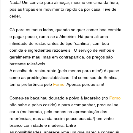
Nada! Um convite para almoçar, mesmo em cima da hora,
pôs as tropas em movimento rápido cá por casa. Tive de
ceder.
Cá para os meus lados, quando se quer comer boa comida
e pagar pouco, ruma-se a Almeirim. Há para ali uma
infinidade de restaurantes do tipo "cantina", com boa
comida e ingredientes razoáveis. O serviço de vinhos é
geralmente mau, mas em contrapartida, os preços são
bastante toleráveis.
A escolha do restaurante (pelo menos para mim!) é quase
como as predileções clubísticas. Tal como sou do Benfica,
tenho preferência pelo
Forno
. Apenas porque sim!
Comeu-se bacalhau dourado e polvo à lagareiro (no
Forno
não sabe a polvo cozido) e para acompanhar, procurei na
carta (melhorada, pelo menos na apresentação das
referências, mas ainda assim pouco ousada!) um vinho
branco com idade e madeira. Entre
as possibilidades, apareceu-me um que parecia conseguir