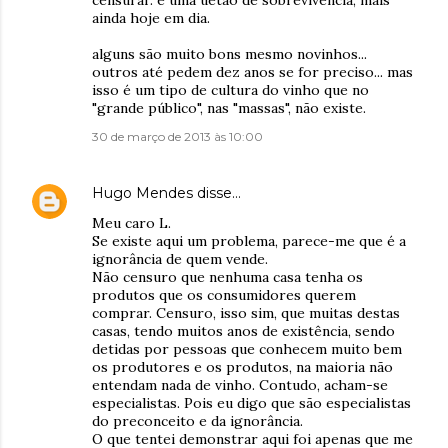
censurar. é uma uetão de sobrevivência, mais
ainda hoje em dia.
alguns são muito bons mesmo novinhos...
outros até pedem dez anos se for preciso... mas
isso é um tipo de cultura do vinho que no
"grande público", nas "massas", não existe.
30 de março de 2013 às 10:00
Hugo Mendes
disse…
Meu caro L.
Se existe aqui um problema, parece-me que é a
ignorância de quem vende.
Não censuro que nenhuma casa tenha os
produtos que os consumidores querem
comprar. Censuro, isso sim, que muitas destas
casas, tendo muitos anos de existência, sendo
detidas por pessoas que conhecem muito bem
os produtores e os produtos, na maioria não
entendam nada de vinho. Contudo, acham-se
especialistas. Pois eu digo que são especialistas
do preconceito e da ignorância.
O que tentei demonstrar aqui foi apenas que me