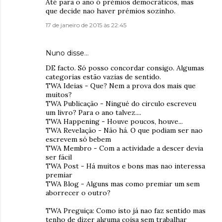
Até para o ano ó prémios democráticos, mas
que decide nao haver prémios sozinho.
17 de janeiro de 2015 às 22:45
Nuno disse…
DE facto. Só posso concordar consigo. Algumas
categorias estão vazias de sentido.
TWA Ideias - Que? Nem a prova dos mais que
muitos?
TWA Publicação - Ningué do circulo escreveu
um livro? Para o ano talvez....
TWA Happening - Houve poucos, houve...
TWA Revelação - Não há. O que podiam ser nao
escrevem só bebem
TWA Membro - Com a actividade a descer devia
ser fácil
TWA Post - Há muitos e bons mas nao interessa
premiar
TWA Blog - Alguns mas como premiar um sem
aborrecer o outro?
TWA Preguiça: Como isto já nao faz sentido mas
tenho de dizer alguma coisa sem trabalhar