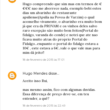
Hugo compreendo que sim mas em termos de €
€€€ nao me aborrece nada, exemplo bebi estes
dias um alvarinho do restaurante
apuliense(Apulia na Povoa de Varzim) o qual
aconselho vivamente, o alvarinho era muito bom
já que era da PROVAM e os vinhos deles salvo
raro excepção são muito bem feitos(Portal do
fidalgo, varanda do conde) e notei que ate nao
ficava muito atras do proprio Portal do
Fidalgo...enquanto o portal do fidalgo estava a
10€ , este estava a 6€...vale o que vale mas para
mim dá jeito!!
18 de fevereiro de 2015 às 17:01
Hugo Mendes
disse…
Aceito isso Rui,
mas mesmo assim, fico com algumas duvidas.
Essa diferença de preço deve-se, em teu
entender, a quê?
18 de fevereiro de 2015 às 22:49