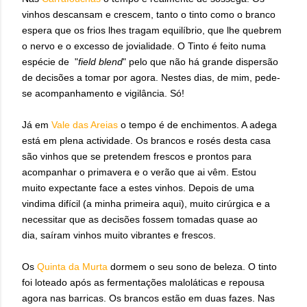
vinhos descansam e crescem, tanto o tinto como o branco
espera que os frios lhes tragam equilíbrio, que lhe quebrem
o nervo e o excesso de jovialidade. O Tinto é feito numa
espécie de "
field blend
" pelo que não há grande dispersão
de decisões a tomar por agora. Nestes dias, de mim, pede-
se acompanhamento e vigilância. Só!
Já em
Vale das Areias
o tempo é de enchimentos. A adega
está em plena actividade. Os brancos e rosés desta casa
são vinhos que se pretendem frescos e prontos para
acompanhar o primavera e o verão que ai vêm. Estou
muito expectante face a estes vinhos. Depois de uma
vindima difícil (a minha primeira aqui), muito cirúrgica e a
necessitar que as decisões fossem tomadas quase ao
dia, saíram vinhos muito vibrantes e frescos.
Os
Quinta da Murta
dormem o seu sono de beleza. O tinto
foi loteado após as fermentações maloláticas e repousa
agora nas barricas. Os brancos estão em duas fazes. Nas