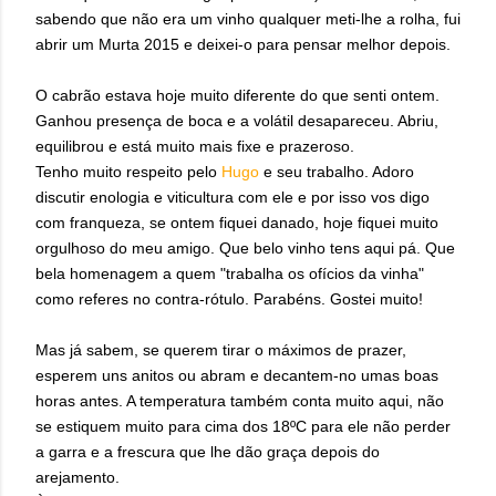
sabendo que não era um vinho qualquer meti-lhe a rolha, fui
abrir um Murta 2015 e deixei-o para pensar melhor depois.
O cabrão estava hoje muito diferente do que senti ontem.
Ganhou presença de boca e a volátil desapareceu. Abriu,
equilibrou e está muito mais fixe e prazeroso.
Tenho muito respeito pelo
Hugo
e seu trabalho. Adoro
discutir enologia e viticultura com ele e por isso vos digo
com franqueza, se ontem fiquei danado, hoje fiquei muito
orgulhoso do meu amigo. Que belo vinho tens aqui pá. Que
bela homenagem a quem "trabalha os ofícios da vinha"
como referes no contra-rótulo. Parabéns. Gostei muito!
Mas já sabem, se querem tirar o máximos de prazer,
esperem uns anitos ou abram e decantem-no umas boas
horas antes. A temperatura também conta muito aqui, não
se estiquem muito para cima dos 18ºC para ele não perder
a garra e a frescura que lhe dão graça depois do
arejamento.