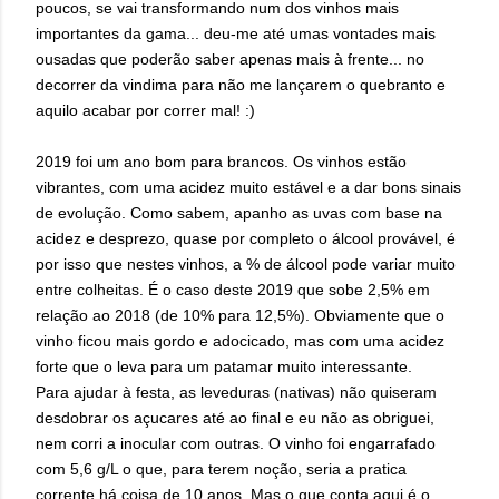
poucos, se vai transformando num dos vinhos mais
importantes da gama... deu-me até umas vontades mais
ousadas que poderão saber apenas mais à frente... no
decorrer da vindima para não me lançarem o quebranto e
aquilo acabar por correr mal! :)
2019 foi um ano bom para brancos. Os vinhos estão
vibrantes, com uma acidez muito estável e a dar bons sinais
de evolução. Como sabem, apanho as uvas com base na
acidez e desprezo, quase por completo o álcool provável, é
por isso que nestes vinhos, a % de álcool pode variar muito
entre colheitas. É o caso deste 2019 que sobe 2,5% em
relação ao 2018 (de 10% para 12,5%). Obviamente que o
vinho ficou mais gordo e adocicado, mas com uma acidez
forte que o leva para um patamar muito interessante.
Para ajudar à festa, as leveduras (nativas) não quiseram
desdobrar os açucares até ao final e eu não as obriguei,
nem corri a inocular com outras. O vinho foi engarrafado
com 5,6 g/L o que, para terem noção, seria a pratica
corrente há coisa de 10 anos. Mas o que conta aqui é o