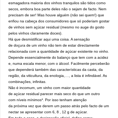
esmagadora maioria dos vinhos tranquilos são tidos como
secos, embora boa parte deles não o sejam de facto. Nem
precisam de ser! Mas houve alguém (não sei quem!) que
enfiou na cabeça dos consumidores que só poderiam gostar
de vinhos sem açúcar residual (mesmo no auge do gosto
pelos vinhos claramente doces).
Há que desmistificar aqui uma coisa. A sensação
de doçura de um vinho não tem de estar directamente
relacionada com a quantidade de açúcar existente no vinho.
Depende essencialmente do balanço que tem com a acidez
e, numa escala menor, com o álcool. Facilmente perceberão
que dependerá também das características da casta, da
região, da viticultura, da enologia,...., a lista é infindável. As
combinações, infinitas.
Não é incomum, um vinho com maior quantidade
de açúcar residual parecer mais seco do que um outro
com níveis mínimos*.
Por isso tenham atenção
da próxima vez que derem um passo atrás pelo facto de um
nectar se apresentar com 6, 8 , 12 g de açúcar
.