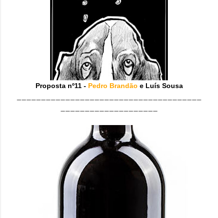
Proposta nº11 -
Pedro Brandão
e Luís Sousa
______________________________________
____________________