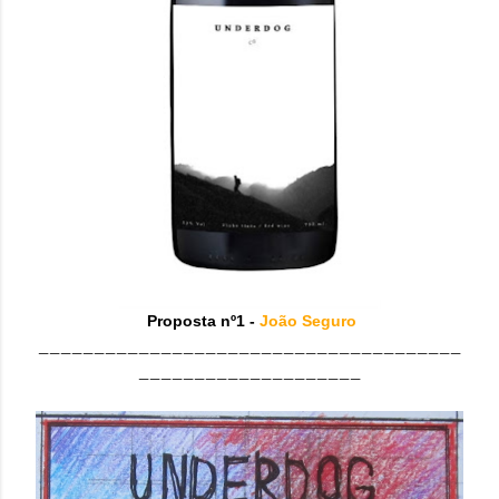
Proposta nº1 -
João Seguro
______________________________________
____________________