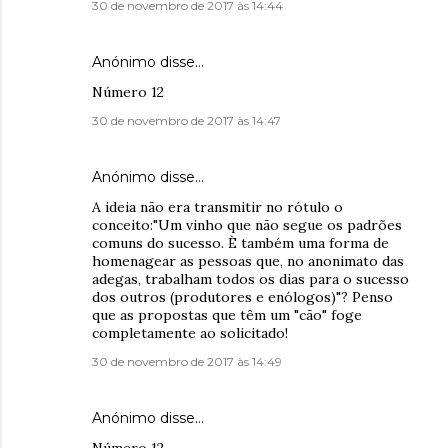
30 de novembro de 2017 às 14:44
Anónimo disse…
Número 12
30 de novembro de 2017 às 14:47
Anónimo disse…
A ideia não era transmitir no rótulo o
conceito:"Um vinho que não segue os padrões
comuns do sucesso. È também uma forma de
homenagear as pessoas que, no anonimato das
adegas, trabalham todos os dias para o sucesso
dos outros (produtores e enólogos)"? Penso
que as propostas que têm um "cão" foge
completamente ao solicitado!
30 de novembro de 2017 às 14:49
Anónimo disse…