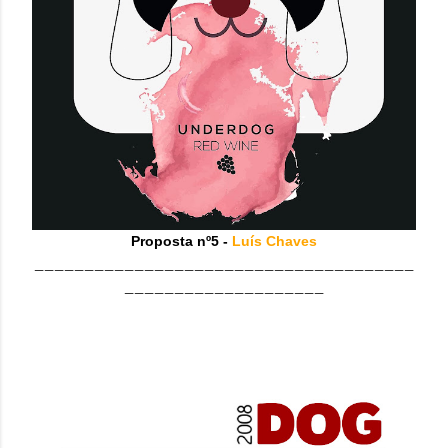
Proposta nº5 -
Luís Chaves
______________________________________
____________________