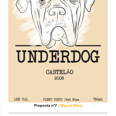
Proposta nº7 -
Miguel Silva
______________________________________