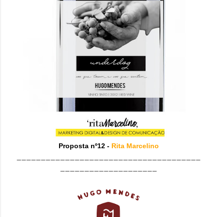
Proposta nº12 -
Rita Marcelino
______________________________________
____________________