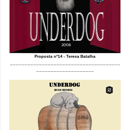
Proposta nº14 - Teresa Batalha
______________________________________
____________________