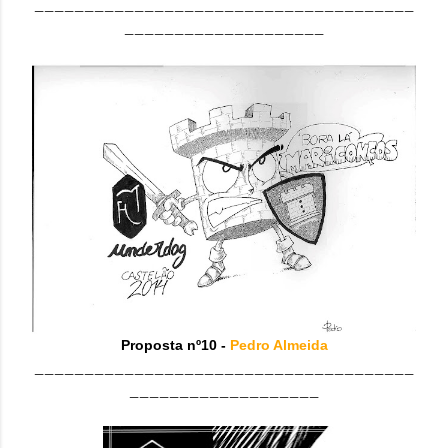
______________________________________
____________________
Proposta nº10 -
Pedro Almeida
______________________________________
___________________