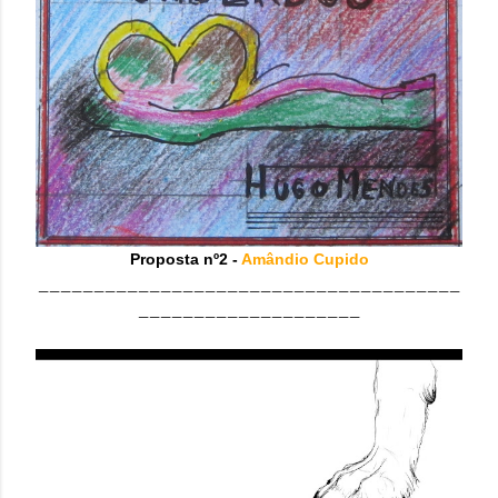
Proposta nº2 -
Amândio Cupido
______________________________________
____________________