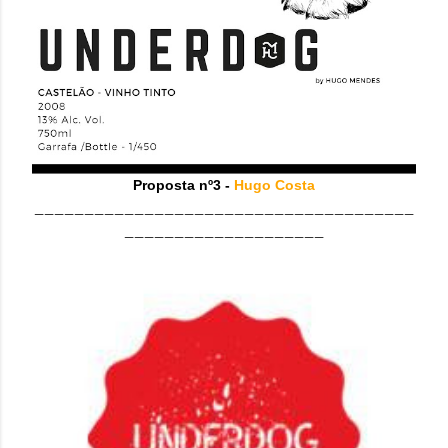
Proposta nº3 -
Hugo Costa
______________________________________
____________________