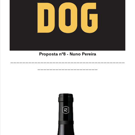
Proposta nº8 - Nuno Pereira
______________________________________
____________________