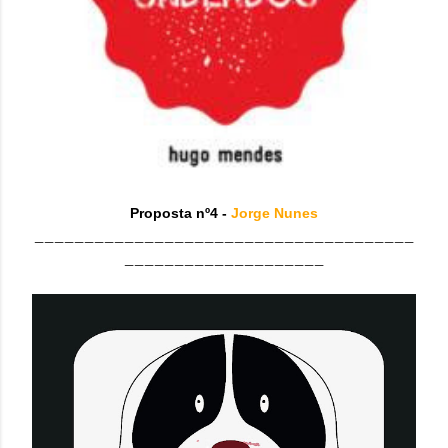
Proposta nº4 -
Jorge Nunes
______________________________________
____________________