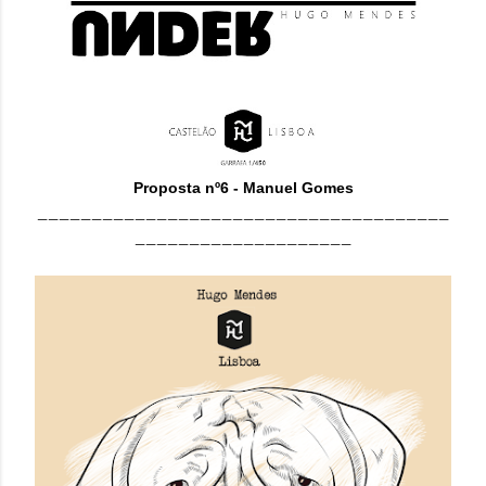
Proposta nº6 - Manuel Gomes
______________________________________
____________________