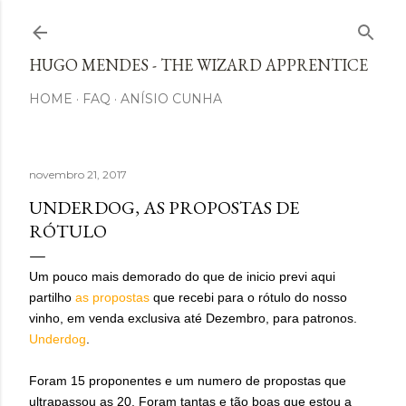
Avançar para o conteúdo principal
HUGO MENDES - THE WIZARD APPRENTICE
HOME
FAQ
ANÍSIO CUNHA
novembro 21, 2017
UNDERDOG, AS PROPOSTAS DE
RÓTULO
Um pouco mais demorado do que de inicio previ aqui
partilho
as propostas
que recebi para o rótulo do nosso
vinho, em venda exclusiva até Dezembro, para patronos.
Underdog
.
Foram 15 proponentes e um numero de propostas que
ultrapassou as 20. Foram tantas e tão boas que estou a