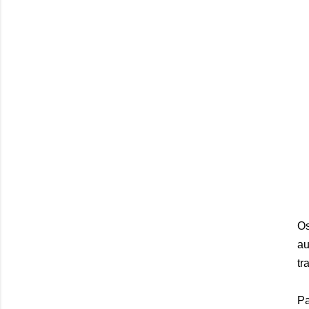
Os
au
tr
Pa