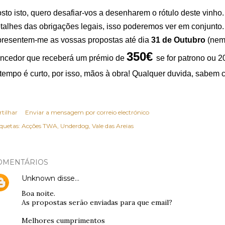
sto isto, quero desafiar-vos a desenharem o rótulo deste vin
talhes das obrigações legais, isso poderemos ver em conjunto.
resentem-me as vossas propostas até dia
31 de Outubro
(nem
350€
ncedor que receberá um prémio de
se for patrono ou 2
tempo é curto, por isso, mãos à obra! Qualquer duvida, sabem 
rtilhar
Enviar a mensagem por correio electrónico
iquetas:
Acções TWA
Underdog
Vale das Areias
OMENTÁRIOS
Unknown
disse…
Boa noite.
As propostas serão enviadas para que email?
Melhores cumprimentos