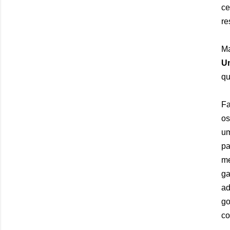
ce
re
Ma
U
qu
Fa
os
um
pa
me
ga
ad
go
co