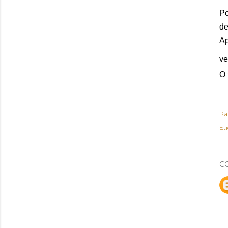
Po
de
Ap
ve
O 
Pa
Et
C