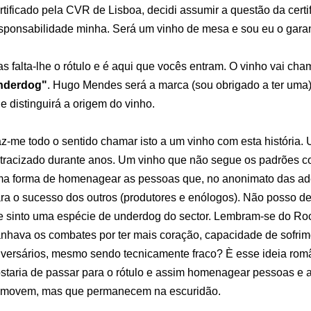
rtificado pela CVR de Lisboa, decidi assumir a questão da cert
sponsabilidade minha. Será um vinho de mesa e sou eu o garan
s falta-lhe o rótulo e é aqui que vocês entram. O vinho vai ch
nderdog"
. Hugo Mendes será a marca (sou obrigado a ter uma)
e distinguirá a origem do vinho.
z-me todo o sentido chamar isto a um vinho com esta história.
tracizado durante anos. Um vinho que não segue os padrões 
a forma de homenagear as pessoas que, no anonimato das ade
ra o sucesso dos outros (produtores e enólogos). Não posso d
 sinto uma espécie de underdog do sector. Lembram-se do R
nhava os combates por ter mais coração, capacidade de sofrim
versários, mesmo sendo tecnicamente fraco? È esse ideia rom
staria de passar para o rótulo e assim homenagear pessoas e 
movem, mas que permanecem na escuridão.