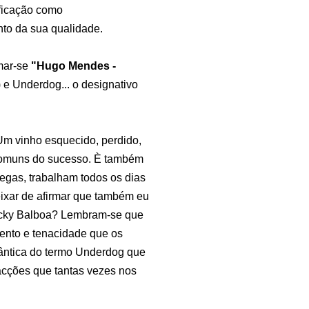
ificação como
to da sua qualidade.
amar-se
"Hugo Mendes -
 e Underdog... o designativo
 Um vinho esquecido, perdido,
comuns do sucesso. È também
gas, trabalham todos os dias
eixar de afirmar que também eu
ocky Balboa? Lembram-se que
ento e tenacidade que os
ântica do termo Underdog que
acções que tantas vezes nos