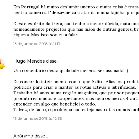
Em Portugal há muito deslumbramento e muita coisa é tratad
centro comercial "deixa-me cá tratar da minha lojinha, porqu
E este espírito da treta, não tenho a menor dúvida, mata mui
nomeadamente projectos que nas mãos de outras gentes, bri
riqueza. Mas isto sou eu a falar...
13 de junho de 2018 às 11:13
Hugo Mendes
disse…
Um comentário desta qualidade merecia ser assinado! :)
Eu concordo inteiramente com o que é dito. Aliás, os produ
políticos para criar e manter as rotas activas e lubrificadas.
Trabalho há anos numa região magnifica, que por ser peque
produtores unidos e cooperantes, mas nem os meros 4 ou 5
entender em algo que beneficiei o todo.
Talvez, de facto, o problema não esteja nas rotas ou nos mo
13 de junho de 2018 às 12:56
Anónimo disse…