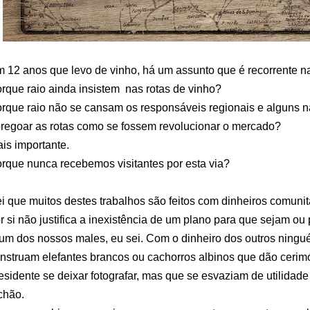
 12 anos que levo de vinho, há um assunto que é recorrente 
rque raio ainda insistem nas rotas de vinho?
rque raio não se cansam os responsáveis regionais e alguns na
regoar as rotas como se fossem revolucionar o mercado?
is importante.
rque nunca recebemos visitantes por esta via?
i que muitos destes trabalhos são feitos com dinheiros comunitá
r si não justifica a inexistência de um plano para que sejam o
um dos nossos males, eu sei. Com o dinheiro dos outros ning
nstruam elefantes brancos ou cachorros albinos que dão cerim
esidente se deixar fotografar, mas que se esvaziam de utilidad
chão.