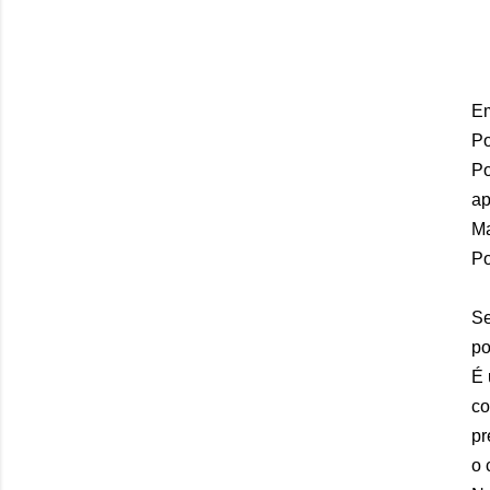
Em
Po
Po
ap
Ma
Po
Se
po
É 
co
pr
o 