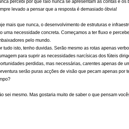
nca percebi por que raio nunca se apresentam as contas e os 
mpre levado a pensar que a resposta é demasiado óbvia!
je mais que nunca, o desenvolvimento de estruturas e infraest
o uma necessidade concreta. Começamos a ter fluxo e perceb
baixadores pelo mundo.
r tudo isto, tenho duvidas. Serão mesmo as rotas apenas verb
umagem para suprir as necessidades narcísicas dos fúteis dirig
ortunidades perdidas, mas necessárias, carentes apenas de um
rventura serão puras acções de visão que pecam apenas por te
empo?
o sei mesmo. Mas gostaria muito de saber o que pensam vocês