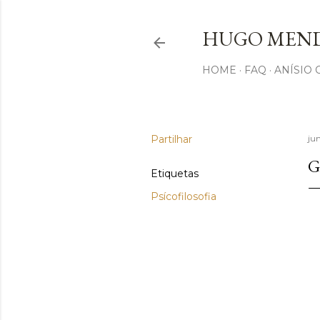
HUGO MEND
HOME
FAQ
ANÍSIO
Partilhar
jun
G
Etiquetas
Psícofilosofia