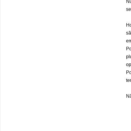
Nu
se
Ho
sã
em
Po
pl
op
Po
t
Nã