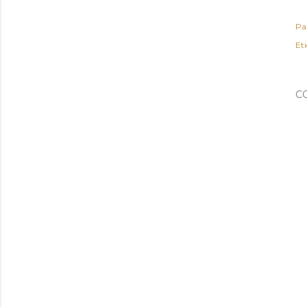
Pa
Et
C