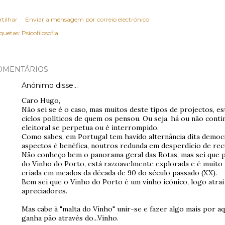
rtilhar
Enviar a mensagem por correio electrónico
iquetas:
Psícofilosofia
OMENTÁRIOS
Anónimo disse…
Caro Hugo,
Não sei se é o caso, mas muitos deste tipos de projectos, 
ciclos políticos de quem os pensou. Ou seja, há ou não conti
eleitoral se perpetua ou é interrompido.
Como sabes, em Portugal tem havido alternância dita democr
aspectos é benéfica, noutros redunda em desperdício de rec
Não conheço bem o panorama geral das Rotas, mas sei que 
do Vinho do Porto, está razoavelmente explorada e é muito p
criada em meados da década de 90 do século passado (XX).
Bem sei que o Vinho do Porto é um vinho icónico, logo atra
apreciadores.
Mas cabe à "malta do Vinho" unir-se e fazer algo mais por aqu
ganha pão através do...Vinho.