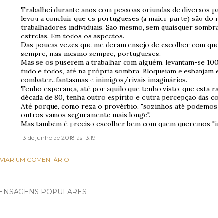
Trabalhei durante anos com pessoas oriundas de diversos pa
levou a concluir que os portugueses (a maior parte) são do
trabalhadores individuais. São mesmo, sem quaisquer sombra
estrelas. Em todos os aspectos.
Das poucas vezes que me deram ensejo de escolher com quem
sempre, mas mesmo sempre, portugueses.
Mas se os puserem a trabalhar com alguém, levantam-se 10
tudo e todos, até na própria sombra. Bloqueiam e esbanjam 
combater...fantasmas e inimigos/rivais imaginários.
Tenho esperança, até por aquilo que tenho visto, que esta ra
década de 80, tenha outro espírito e outra percepção das co
Até porque, como reza o provérbio, "sozinhos até podemos 
outros vamos seguramente mais longe".
Mas também é preciso escolher bem com quem queremos "ir
13 de junho de 2018 às 13:19
VIAR UM COMENTÁRIO
ENSAGENS POPULARES