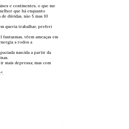
íses e continentes, o que me
 melhor que há enquanto
 de dúvidas, não 5 mas 10
 queria trabalhar, preferi
01 fantasmas, vêem ameaças em
energia a rodos a
paziada nascida a partir da
isas.
ir mais depressa; mas com
".