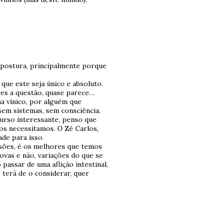
 postura, principalmente porque
que este seja único e absoluto.
ões a questão, quase parece…
a vínico, por alguém que
 sem sistemas, sem consciência.
urso interessante, penso que
dos necessitamos. O Zé Carlos,
ade para isso.
nsões, é os melhores que temos
novas e não, variações do que se
 passar de uma aflição intestinal,
 terá de o considerar, quer