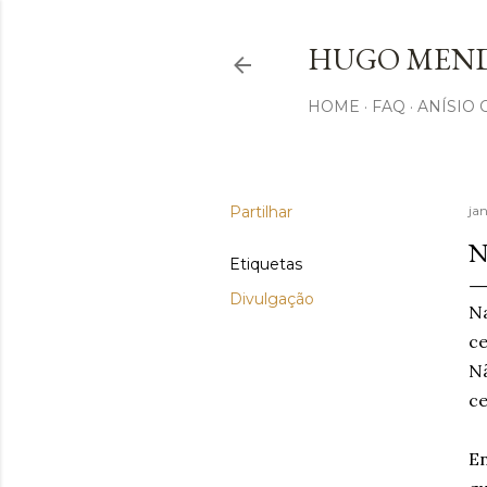
HUGO MEND
HOME
FAQ
ANÍSIO
Partilhar
ja
N
Etiquetas
Divulgação
Na
ce
Nã
ce
En