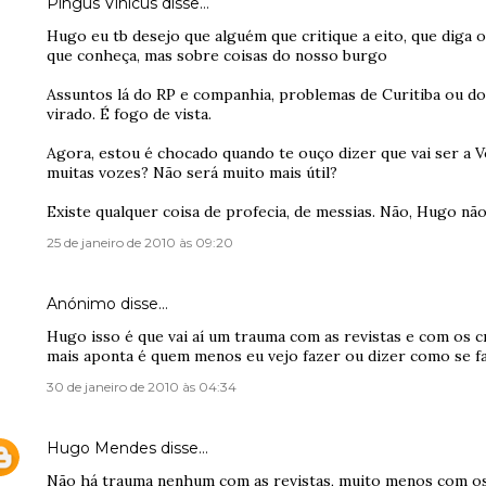
Pingus Vinicus
disse…
Hugo eu tb desejo que alguém que critique a eito, que diga 
que conheça, mas sobre coisas do nosso burgo
Assuntos lá do RP e companhia, problemas de Curitiba ou do
virado. É fogo de vista.
Agora, estou é chocado quando te ouço dizer que vai ser a 
muitas vozes? Não será muito mais útil?
Existe qualquer coisa de profecia, de messias. Não, Hugo não
25 de janeiro de 2010 às 09:20
Anónimo disse…
Hugo isso é que vai aí um trauma com as revistas e com os c
mais aponta é quem menos eu vejo fazer ou dizer como se fa
30 de janeiro de 2010 às 04:34
Hugo Mendes
disse…
Não há trauma nenhum com as revistas, muito menos com os c