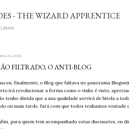
Avançar para o conteúdo principal
ES - THE WIZARD APPRENTICE
 CUNHA
neiro 24, 2010
ÃO FILTRADO, O ANTI-BLOG
sceu, finalmente, o Blog que faltava no panorama Blogueir
rto irá revolucionar a forma como o vinho é visto, aprecia
o tenho dúvida que a sua qualidade servirá de bitola a tod
do ou mais tarde, fará com que todos tenhamos vontade 
fim, para quem tem acompanhado estas discussões, eu dir