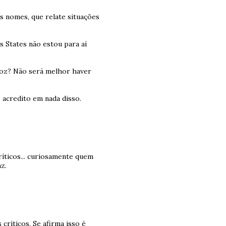
os nomes, que relate situações
s States não estou para aí
Voz? Não será melhor haver
 acredito em nada disso.
ríticos... curiosamente quem
z.
ríticos. Se afirma isso é