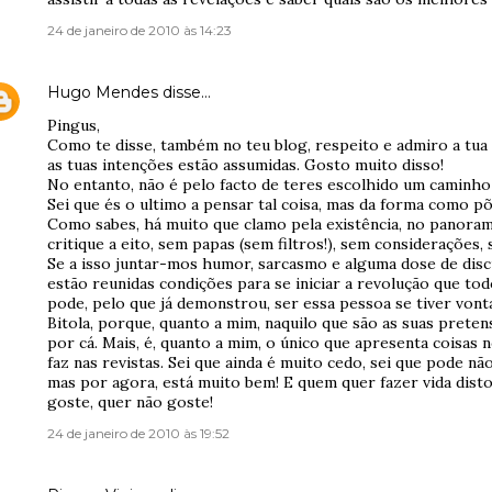
24 de janeiro de 2010 às 14:23
Hugo Mendes
disse…
Pingus,
Como te disse, também no teu blog, respeito e admiro a tua
as tuas intenções estão assumidas. Gosto muito disso!
No entanto, não é pelo facto de teres escolhido um caminho 
Sei que és o ultimo a pensar tal coisa, mas da forma como p
Como sabes, há muito que clamo pela existência, no panoram
critique a eito, sem papas (sem filtros!), sem considerações,
Se a isso juntar-mos humor, sarcasmo e alguma dose de disc
estão reunidas condições para se iniciar a revolução que to
pode, pelo que já demonstrou, ser essa pessoa se tiver vont
Bitola, porque, quanto a mim, naquilo que são as suas prete
por cá. Mais, é, quanto a mim, o único que apresenta coisas 
faz nas revistas. Sei que ainda é muito cedo, sei que pode não
mas por agora, está muito bem! E quem quer fazer vida disto
goste, quer não goste!
24 de janeiro de 2010 às 19:52