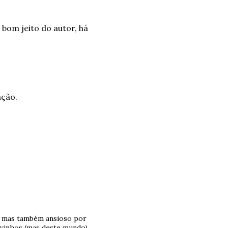
bom jeito do autor, há
ação.
, mas também ansioso por
 vinhos (mas deste mundo).