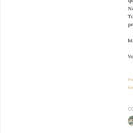
qu
N
To
pr
ht
Vo
Pa
Et
C