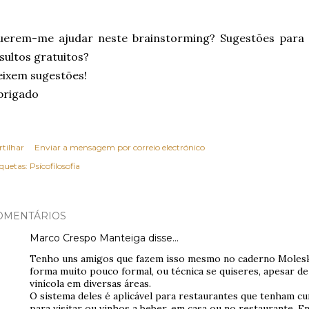
uerem-me ajudar neste brainstorming? Sugestões para a
sultos gratuitos?
ixem sugestões!
brigado
rtilhar
Enviar a mensagem por correio electrónico
iquetas:
Psícofilosofia
OMENTÁRIOS
Marco Crespo Manteiga disse…
Tenho uns amigos que fazem isso mesmo no caderno Molesk
forma muito pouco formal, ou técnica se quiseres, apesar d
vinícola em diversas áreas.
O sistema deles é aplicável para restaurantes que tenham cu
para visitar ou vinhos a beber, em casa ou no restaurante. 