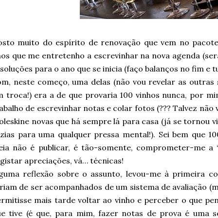
osto muito do espírito de renovação que vem no pacote
os que me entretenho a escrevinhar na nova agenda (será
soluções para o ano que se inicia (faço balanços no fim e tu
om, neste começo, uma delas (não vou revelar as outra
 troca!) era a de que provaria 100 vinhos nunca, por m
abalho de escrevinhar notas e colar fotos (??? Talvez não
leskine novas que há sempre lá para casa (já se tornou 
zias para uma qualquer pressa mental!). Sei bem que 1
eia não é publicar, é tão-somente, comprometer-me a “
gistar apreciações, vá… técnicas!
guma reflexão sobre o assunto, levou-me à primeira co
riam de ser acompanhados de um sistema de avaliação (
rmitisse mais tarde voltar ao vinho e perceber o que pe
ue tive (é que, para mim, fazer notas de prova é uma