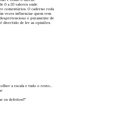
 de 0 a 20 valores onde
re comentários. O caderno roda
 às vezes influenciar quem vem
é despretencioso e puramente de
é divertido de ler as opiniões.
lher a escala e tudo o resto...
he
 os defeitos!!"