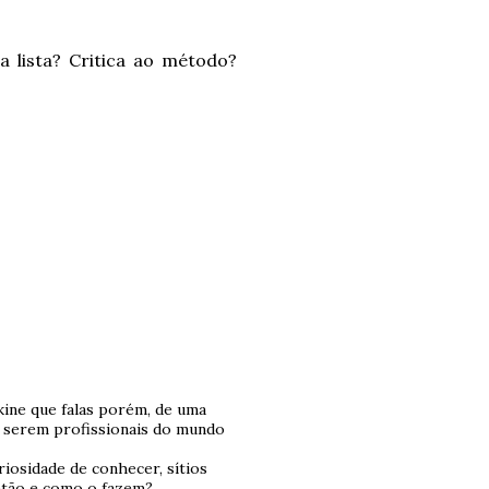
 lista? Critica ao método?
ine que falas porém, de uma
e serem profissionais do mundo
riosidade de conhecer, sítios
Então e como o fazem?