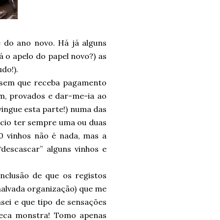
 do ano novo. Há já alguns
 o apelo do papel novo?) as
do!).
s sem que receba pagamento
im, provados e dar-me-ia ao
 vingue esta parte!) numa das
vicio ter sempre uma ou duas
00 vinhos não é nada, mas a
descascar” alguns vinhos e
nclusão de que os registos
malvada organização) que me
nsei e que tipo de sensações
 seca monstra! Tomo apenas