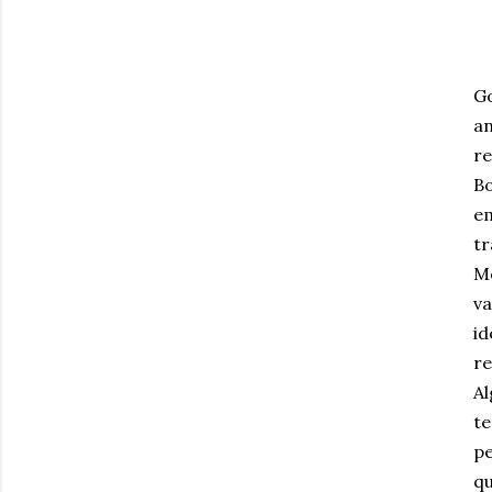
G
an
re
B
em
tr
Mo
va
id
re
Al
te
pe
q