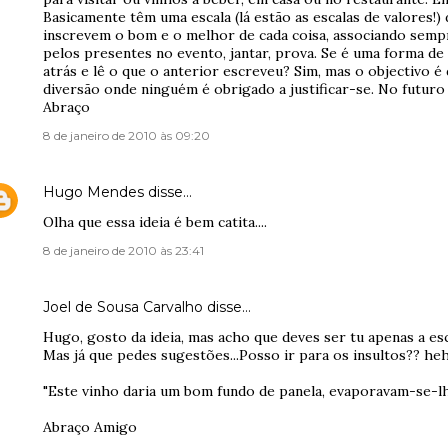
Basicamente têm uma escala (lá estão as escalas de valores!)
inscrevem o bom e o melhor de cada coisa, associando semp
pelos presentes no evento, jantar, prova. Se é uma forma de
atrás e lê o que o anterior escreveu? Sim, mas o objectivo 
diversão onde ninguém é obrigado a justificar-se. No futuro 
Abraço
8 de janeiro de 2010 às 09:20
Hugo Mendes
disse…
Olha que essa ideia é bem catita....
8 de janeiro de 2010 às 23:41
Joel de Sousa Carvalho
disse…
Hugo, gosto da ideia, mas acho que deves ser tu apenas a esco
Mas já que pedes sugestões...Posso ir para os insultos?? he
"Este vinho daria um bom fundo de panela, evaporavam-se-lhe
Abraço Amigo