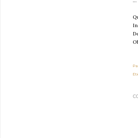
…
Q
In
De
O
Pa
Et
C