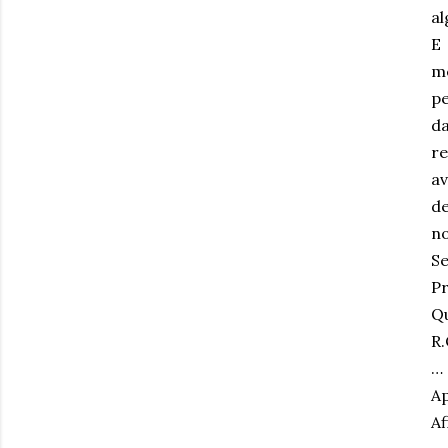
al
E
m
pe
d
r
av
de
no
Se
Pr
Qu
R.
…
Ap
A