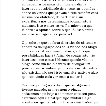
de todas foi a de se criar uma alternativa viável
ao papel... as pessoas têm hoje em dia na
internet a possibilidade de encontrar opiniões
sobre os vinhos que provam e têm também essa
mesma possibilidade, de partilhar a sua
experiência nos determinados locais... isto é
mudança, isto é alternativa. Permite-se a quem
lê deixar a opinião sobre o que lê... isso antes
não existia e agora já é possível.
O produtor que se farta da crítica do sistema e
aposta na divulgação dos seus vinhos nos blogs
é uma alternativa, é uma mudança, antes que
possibilidades havia ? Afinal de contas isto não
interessa nem conta ? Mesmo quando vêm os
blogs como um meio barato de divulgar um
pouco mais os vinhos que produzem, isto antes
não existia... não será isto uma alternativa e algo
que tem vindo cada vez mais a mudar ?
Termino por agora a dizer que se algo não
tivesse mudado, nem eu nem o pingas
andavamos aqui hoje a comentar este teu post...
estarmos aqui é sinal que algo mudou e algo
aconteceu, agora cada um tire as conclusões que