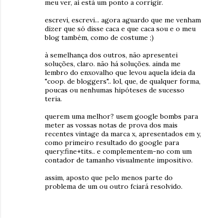
meu ver, aí está um ponto a corrigir.
escrevi, escrevi... agora aguardo que me venham
dizer que só disse caca e que caca sou e o meu
blog também, como de costume ;)
à semelhança dos outros, não apresentei
soluções, claro. não há soluções. ainda me
lembro do enxovalho que levou aquela ideia da
"coop. de bloggers".. lol, que, de qualquer forma,
poucas ou nenhumas hipóteses de sucesso
teria.
querem uma melhor? usem google bombs para
meter as vossas notas de prova dos mais
recentes vintage da marca x, apresentados em y,
como primeiro resultado do google para
query:fine+tits.. e complementem-no com um
contador de tamanho visualmente impositivo.
assim, aposto que pelo menos parte do
problema de um ou outro fciará resolvido.