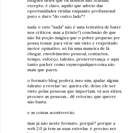
blogues deles que os nossos não tenham,
excepto, é claro, aquilo que adveio das
oportunidades vividas enquanto profissional
puro e duro "do outro lado"?
nada. e este "nada" não é uma tentativa de bater
nos críticos, mas a (triste?) conclusão de que
não há poção mágica que o pobre pequeno joe
possa tomar para virar um visto e respeitado
motor opinativo. só há uma maneira de lá
chegar, envolvimento pessoal, contactos,
tempo, esforço, talento, preserverança. e aqui
tanto parker como vaynerqualquercoisa são
mais que pares.
o formato blog poderá, isso sim, ajudar algum
talento a revelar-se. queira ele, deixe ele ser
visto pelas pessoas que importam. vá aos sítios,
procure as pessoas... dê retorno, que querer
não basta.
e as coisas acontecerão.
mas já não neste formato. porquê? porque a
web 2.0 já tem as suas estrelas. é preciso ser