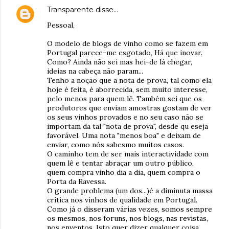
Transparente
disse…
Pessoal,
O modelo de blogs de vinho como se fazem em
Portugal parece-me esgotado, Há que inovar.
Como? Ainda não sei mas hei-de lá chegar,
ideias na cabeça não param...
Tenho a noção que a nota de prova, tal como ela
hoje é feita, é aborrecida, sem muito interesse,
pelo menos para quem lê. Também sei que os
produtores que enviam amostras gostam de ver
os seus vinhos provados e no seu caso não se
importam da tal "nota de prova", desde qu eseja
favorável. Uma nota "menos boa" e deixam de
enviar, como nós sabesmo muitos casos.
O caminho tem de ser mais interactividade com
quem lê e tentar abraçar um outro público,
quem compra vinho dia a dia, quem compra o
Porta da Ravessa.
O grande problema (um dos...)é a diminuta massa
crítica nos vinhos de qualidade em Portugal.
Como já o disseram várias vezes, somos sempre
os mesmos, nos foruns, nos blogs, nas revistas,
nos enventos. Isto quer dizer qualquer coisa,