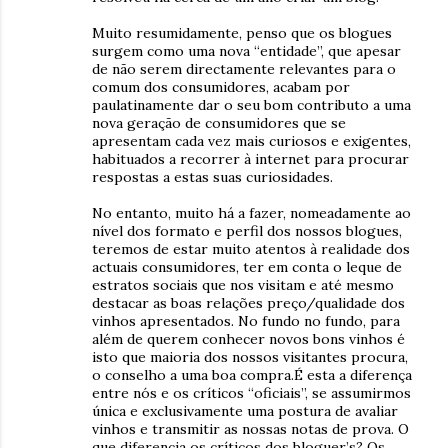
Muito resumidamente, penso que os blogues
surgem como uma nova “entidade”, que apesar
de não serem directamente relevantes para o
comum dos consumidores, acabam por
paulatinamente dar o seu bom contributo a uma
nova geração de consumidores que se
apresentam cada vez mais curiosos e exigentes,
habituados a recorrer à internet para procurar
respostas a estas suas curiosidades.
No entanto, muito há a fazer, nomeadamente ao
nível dos formato e perfil dos nossos blogues,
teremos de estar muito atentos à realidade dos
actuais consumidores, ter em conta o leque de
estratos sociais que nos visitam e até mesmo
destacar as boas relações preço/qualidade dos
vinhos apresentados. No fundo no fundo, para
além de querem conhecer novos bons vinhos é
isto que maioria dos nossos visitantes procura,
o conselho a uma boa compra.É esta a diferença
entre nós e os críticos “oficiais”, se assumirmos
única e exclusivamente uma postura de avaliar
vinhos e transmitir as nossas notas de prova. O
que diferencia os críticos dos bloguer’s? Os