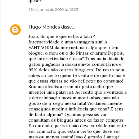
quiser.
25 de junho de 2010 às 16:23
Hugo Mendes
disse…
João, do que é que estás a falar?
Interactividade é uma vantagem sim! A
VANTAGEM da internet, não algo que o teu
blogue, o meu ou o do Pintas criaram! Depois,
que interactividade é essa? Tens meia dúzia de
gatos pingados a deixarem-te comentários e
95% deles são outros bloguers! De resto nem
sabes ao certo quem te visita e de que forma é
que essas visitas se vão reflectir no consumo!
Sou um idealista e um utopista (acho que
inventei uma palavra!). Acredito que a vontade e
a determinação movem montanhas, mas não
gosto de ir cego nessa luta! Verdadeiramente
consegues medir a influência que tens? E tens
de facto alguma? Quantas pessoas vão
consultam os blogues antes de fazer compras!
Eu entendo que isto não deve verdadeiramente
ser com acho que, estou certo que, deve ser
mais ou menos assim! Isso é gestão à antiga!