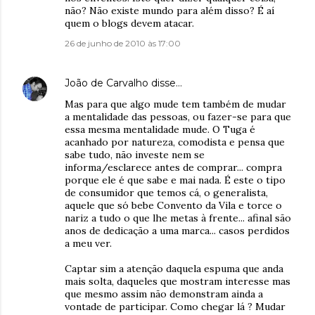
não? Não existe mundo para além disso? É aí
quem o blogs devem atacar.
26 de junho de 2010 às 17:00
João de Carvalho
disse…
Mas para que algo mude tem também de mudar
a mentalidade das pessoas, ou fazer-se para que
essa mesma mentalidade mude. O Tuga é
acanhado por natureza, comodista e pensa que
sabe tudo, não investe nem se
informa/esclarece antes de comprar... compra
porque ele é que sabe e mai nada. É este o tipo
de consumidor que temos cá, o generalista,
aquele que só bebe Convento da Vila e torce o
nariz a tudo o que lhe metas à frente... afinal são
anos de dedicação a uma marca... casos perdidos
a meu ver.
Captar sim a atenção daquela espuma que anda
mais solta, daqueles que mostram interesse mas
que mesmo assim não demonstram ainda a
vontade de participar. Como chegar lá ? Mudar