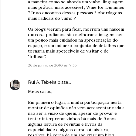
a maneira como se aborda um vinho, linguagem
mais prática, mais acessível , Wine for Dummies
? Ir ao encontro dessas pessoas ? Abordagens
mais radicais do vinho ?
Os blogs vieram para ficar, morrem uns nascem
outros... podiamos sim melhorar a imagem, ser
um pouco mais cuidados na apresentação do
espaço, e um inúmero conjunto de detalhes que
tornaria mais apetecíveis de visitar e de
"folhear".
26 de junho de 2010 às 17:33
Rui A. Teixeira
disse…
Meus caros,
Em primeiro lugar, a minha participação nesta
montar de opiniões não vem acrescentar nada a
não ser a visão de quem, apesar de provar e
tentar interpretar vinhos há mais de 9 anos,
alguma leitura de revistas e livros da
especialidade e alguns cursos à mistura,
resolveu há cerca de um ano criar um blog.