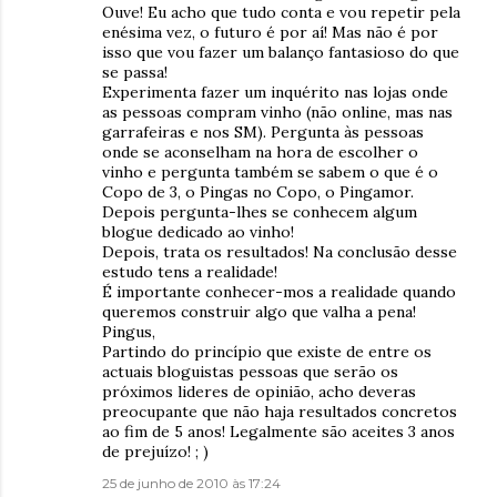
Ouve! Eu acho que tudo conta e vou repetir pela
enésima vez, o futuro é por aí! Mas não é por
isso que vou fazer um balanço fantasioso do que
se passa!
Experimenta fazer um inquérito nas lojas onde
as pessoas compram vinho (não online, mas nas
garrafeiras e nos SM). Pergunta às pessoas
onde se aconselham na hora de escolher o
vinho e pergunta também se sabem o que é o
Copo de 3, o Pingas no Copo, o Pingamor.
Depois pergunta-lhes se conhecem algum
blogue dedicado ao vinho!
Depois, trata os resultados! Na conclusão desse
estudo tens a realidade!
É importante conhecer-mos a realidade quando
queremos construir algo que valha a pena!
Pingus,
Partindo do princípio que existe de entre os
actuais bloguistas pessoas que serão os
próximos lideres de opinião, acho deveras
preocupante que não haja resultados concretos
ao fim de 5 anos! Legalmente são aceites 3 anos
de prejuízo! ; )
25 de junho de 2010 às 17:24