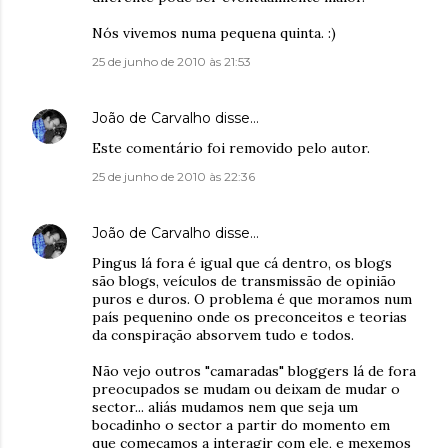
Nós vivemos numa pequena quinta. :)
25 de junho de 2010 às 21:53
João de Carvalho
disse…
Este comentário foi removido pelo autor.
25 de junho de 2010 às 22:36
João de Carvalho
disse…
Pingus lá fora é igual que cá dentro, os blogs
são blogs, veículos de transmissão de opinião
puros e duros. O problema é que moramos num
país pequenino onde os preconceitos e teorias
da conspiração absorvem tudo e todos.
Não vejo outros "camaradas" bloggers lá de fora
preocupados se mudam ou deixam de mudar o
sector... aliás mudamos nem que seja um
bocadinho o sector a partir do momento em
que começamos a interagir com ele, e mexemos