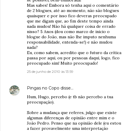
se possível, bem-humorada!
Mas sabes! Embora só tenha aqui o comentário
de 2 blogues, até ao momento, não são blogues
quaisquer e por isso fico deveras preocupado
que me digam que, ao fim deste tempo ainda
nada mudou! Não há qualquer coisa de errado
nisso? 5 Anos (dou como marco de inicio o
blogue do João, mas não lhe imputo nenhuma
responsabilidade, entenda-se!) e não mudou
nada?
Eu, como sabem, acredito que o futuro da crítica
passa por aqui, ou por pessoas daqui, logo, fico
preocupado sim! Muito preocupado!
25 de junho de 2010 às 13:59
Pingas no Copo
disse…
Hum, Hugo, percebo (e tb não percebo a tua
preocupação).
Sobre a mudança que referes, julgo que existe
algumas diferenças de opinião entre mim e o
João Pedro. Penso que na opinião dele (eu estou
a fazer provavelmente uma interpretação