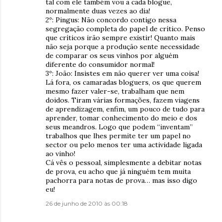
tal com ele também vou a cada blogue,
normalmente duas vezes ao dia!
2º: Pingus: Não concordo contigo nessa
segregação completa do papel de crítico. Penso
que críticos irão sempre existir! Quanto mais
não seja porque a produção sente necessidade
de comparar os seus vinhos por alguém
diferente do consumidor normal!
3º: João: Insistes em não querer ver uma coisa!
Lá fora, os camaradas bloguers, os que querem
mesmo fazer valer-se, trabalham que nem
doidos. Tiram várias formações, fazem viagens
de aprendizagem, enfim, um pouco de tudo para
aprender, tomar conhecimento do meio e dos
seus meandros. Logo que podem “inventam”
trabalhos que lhes permite ter um papel no
sector ou pelo menos ter uma actividade ligada
ao vinho!
Cá vês o pessoal, simplesmente a debitar notas
de prova, eu acho que já ninguém tem muita
pachorra para notas de prova… mas isso digo
eu!
26 de junho de 2010 às 00:18