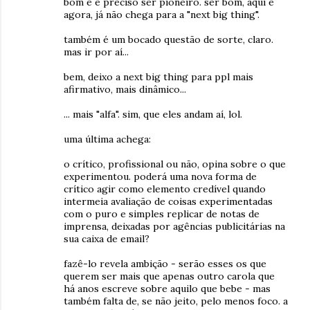
bom e é preciso ser pioneiro. ser bom, aqui e
agora, já não chega para a "next big thing".
também é um bocado questão de sorte, claro.
mas ir por aí...
bem, deixo a next big thing para ppl mais
afirmativo, mais dinâmico...
... mais "alfa". sim, que eles andam aí, lol.
uma última achega:
o crítico, profissional ou não, opina sobre o que
experimentou. poderá uma nova forma de
crítico agir como elemento credível quando
intermeia avaliação de coisas experimentadas
com o puro e simples replicar de notas de
imprensa, deixadas por agências publicitárias na
sua caixa de email?
fazê-lo revela ambição - serão esses os que
querem ser mais que apenas outro carola que
há anos escreve sobre aquilo que bebe - mas
também falta de, se não jeito, pelo menos foco. a