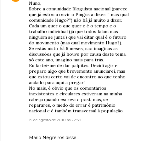
Nuno,
Sobre a comunidade Bloguista nacional (parece
que já estou a ouvir o Pingus a dizer: “ mas qual
comunidade Hugo?”) não há já muito a dizer.
Cada um quer o que quer e é o tempo e o
trabalho individual (já que todos falam mas
ninguém se junta!) que vai ditar qual é o futuro
do movimento (mas qual movimento Hugo?).
Se estás nisto há 6 meses, não imaginas as
discussões que já houve por causa deste tema,
só este ano, imagino mais para trás.
Eu fartei-me de dar palpites. Decidi agir e
preparo algo que brevemente anunciarei, mas
que estou certo vai de encontro ao que tenho
andado para aqui a pregar!
No mais, é obvio que os comentários
inexistentes e circulares estiveram na minha
cabeça quando escrevi o post, mas, se
reparares, o medo de errar é património
nacional e é também transversal à população.
19 de agosto de 2010 às 22:39
Mário Negreiros disse…