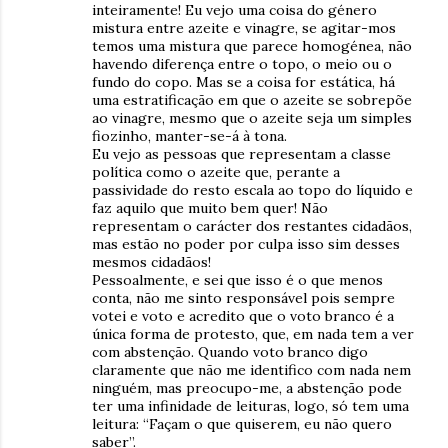
inteiramente! Eu vejo uma coisa do género
mistura entre azeite e vinagre, se agitar-mos
temos uma mistura que parece homogénea, não
havendo diferença entre o topo, o meio ou o
fundo do copo. Mas se a coisa for estática, há
uma estratificação em que o azeite se sobrepõe
ao vinagre, mesmo que o azeite seja um simples
fiozinho, manter-se-á à tona.
Eu vejo as pessoas que representam a classe
política como o azeite que, perante a
passividade do resto escala ao topo do líquido e
faz aquilo que muito bem quer! Não
representam o carácter dos restantes cidadãos,
mas estão no poder por culpa isso sim desses
mesmos cidadãos!
Pessoalmente, e sei que isso é o que menos
conta, não me sinto responsável pois sempre
votei e voto e acredito que o voto branco é a
única forma de protesto, que, em nada tem a ver
com abstenção. Quando voto branco digo
claramente que não me identifico com nada nem
ninguém, mas preocupo-me, a abstenção pode
ter uma infinidade de leituras, logo, só tem uma
leitura: “Façam o que quiserem, eu não quero
saber”.