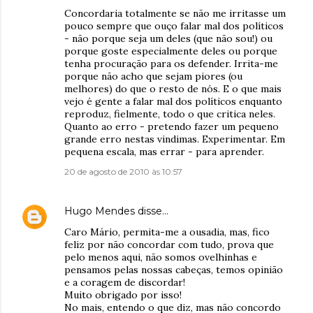
Concordaria totalmente se não me irritasse um
pouco sempre que ouço falar mal dos políticos
- não porque seja um deles (que não sou!) ou
porque goste especialmente deles ou porque
tenha procuração para os defender. Irrita-me
porque não acho que sejam piores (ou
melhores) do que o resto de nós. E o que mais
vejo é gente a falar mal dos políticos enquanto
reproduz, fielmente, todo o que critica neles.
Quanto ao erro - pretendo fazer um pequeno
grande erro nestas vindimas. Experimentar. Em
pequena escala, mas errar - para aprender.
20 de agosto de 2010 às 10:57
Hugo Mendes
disse…
Caro Mário, permita-me a ousadia, mas, fico
feliz por não concordar com tudo, prova que
pelo menos aqui, não somos ovelhinhas e
pensamos pelas nossas cabeças, temos opinião
e a coragem de discordar!
Muito obrigado por isso!
No mais, entendo o que diz, mas não concordo