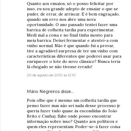
Quanto aos ensaios, só o posso felicitar por
isso, eu sou grande adepto de ensaiar o que se
puder, de errar, de arriscar. E é bem engraçado,
quando um erro nos abre uma nova
oportunidade. O ano passado tentei fazer uma
barrica de colheita tardia para experimentar.
Medi mal a coisa e no final tinha mosto para
meia barrica. Deixei fermentar e atestei-a com
vinho normal. Não é que quando fui a provar,
tive a agradável surpresa de ter um vinho com
características diferentes que poderei usar para
enriquecer o lote do novo clássico? Nunca teria
lá chegado se não tivesse errado!
20 de agosto de 2010 às 12:10
Mário Negreiros disse…
Pois olhe que é mesmo um colheita tardia que
penso fazer mas não sei nada desse processo (e
queria fazer tudo quase às escondidas do João
Brito e Cunha). Sabe onde posso encontrar
informação sobre isso? Quanto aos políticos e
quem eles representam: Poder-se-á fazer coisa