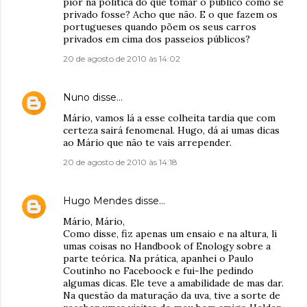
pior na política do que tomar o público como se
privado fosse? Acho que não. E o que fazem os
portugueses quando põem os seus carros
privados em cima dos passeios públicos?
20 de agosto de 2010 às 14:02
Nuno
disse…
Mário, vamos lá a esse colheita tardia que com
certeza sairá fenomenal. Hugo, dá aí umas dicas
ao Mário que não te vais arrepender.
20 de agosto de 2010 às 14:18
Hugo Mendes
disse…
Mário, Mário,
Como disse, fiz apenas um ensaio e na altura, li
umas coisas no Handbook of Enology sobre a
parte teórica. Na prática, apanhei o Paulo
Coutinho no Faceboock e fui-lhe pedindo
algumas dicas. Ele teve a amabilidade de mas dar.
Na questão da maturação da uva, tive a sorte de