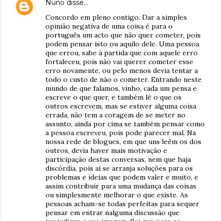
Nuno
disse…
Concordo em pleno contigo. Dar a simples
opinião negativa de uma coisa é para o
português um acto que não quer cometer, pois
podem pensar isto ou aquilo dele. Uma pessoa
que errou, sabe à partida que com aquele erro
fortaleceu, pois não vai querer cometer esse
erro novamente, ou pelo menos devia tentar a
todo o custo de não o cometer. Entrando neste
mundo de que falamos, vinho, cada um pensa e
escreve o que quer, e também lê o que os
outros escrevem, mas se estiver alguma coisa
errada, não tem a coragem de se meter no
assunto, ainda por cima se também pensar como
a pessoa escreveu, pois pode parecer mal. Na
nossa rede de blogues, em que uns leêm os dos
outros, devia haver mais motivação e
participação destas conversas, nem que haja
discórdia, pois aí se arranja soluções para os
problemas e ideias que podem valer e muito, e
assim contribuir para uma mudança das coisas
ou simplesmente melhorar o que existe. As
pessoas acham-se todas perfeitas para sequer
pensar em entrar nalguma discussão que