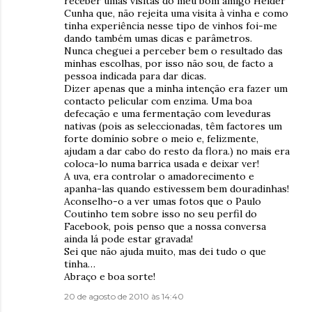
receber umas visitas do meu bom amigo Helder
Cunha que, não rejeita uma visita à vinha e como
tinha experiência nesse tipo de vinhos foi-me
dando também umas dicas e parâmetros.
Nunca cheguei a perceber bem o resultado das
minhas escolhas, por isso não sou, de facto a
pessoa indicada para dar dicas.
Dizer apenas que a minha intenção era fazer um
contacto pelicular com enzima. Uma boa
defecação e uma fermentação com leveduras
nativas (pois as seleccionadas, têm factores um
forte domínio sobre o meio e, felizmente,
ajudam a dar cabo do resto da flora.) no mais era
coloca-lo numa barrica usada e deixar ver!
A uva, era controlar o amadorecimento e
apanha-las quando estivessem bem douradinhas!
Aconselho-o a ver umas fotos que o Paulo
Coutinho tem sobre isso no seu perfil do
Facebook, pois penso que a nossa conversa
ainda lá pode estar gravada!
Sei que não ajuda muito, mas dei tudo o que
tinha…
Abraço e boa sorte!
20 de agosto de 2010 às 14:40