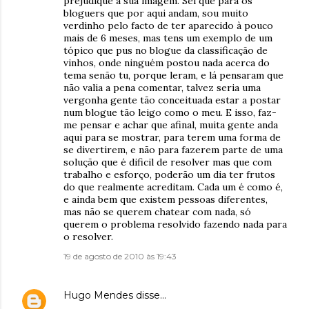
prejudique a sua imagem. Sei que para os
bloguers que por aqui andam, sou muito
verdinho pelo facto de ter aparecido à pouco
mais de 6 meses, mas tens um exemplo de um
tópico que pus no blogue da classificação de
vinhos, onde ninguém postou nada acerca do
tema senão tu, porque leram, e lá pensaram que
não valia a pena comentar, talvez seria uma
vergonha gente tão conceituada estar a postar
num blogue tão leigo como o meu. E isso, faz-
me pensar e achar que afinal, muita gente anda
aqui para se mostrar, para terem uma forma de
se divertirem, e não para fazerem parte de uma
solução que é dificil de resolver mas que com
trabalho e esforço, poderão um dia ter frutos
do que realmente acreditam. Cada um é como é,
e ainda bem que existem pessoas diferentes,
mas não se querem chatear com nada, só
querem o problema resolvido fazendo nada para
o resolver.
19 de agosto de 2010 às 19:43
Hugo Mendes
disse…