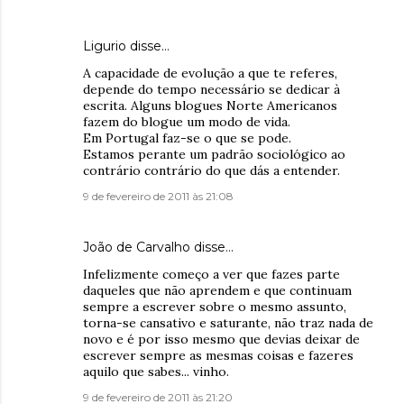
Ligurio
disse…
A capacidade de evolução a que te referes,
depende do tempo necessário se dedicar à
escrita. Alguns blogues Norte Americanos
fazem do blogue um modo de vida.
Em Portugal faz-se o que se pode.
Estamos perante um padrão sociológico ao
contrário contrário do que dás a entender.
9 de fevereiro de 2011 às 21:08
João de Carvalho
disse…
Infelizmente começo a ver que fazes parte
daqueles que não aprendem e que continuam
sempre a escrever sobre o mesmo assunto,
torna-se cansativo e saturante, não traz nada de
novo e é por isso mesmo que devias deixar de
escrever sempre as mesmas coisas e fazeres
aquilo que sabes... vinho.
9 de fevereiro de 2011 às 21:20