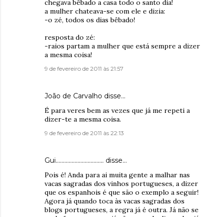
chegava bêbado a casa todo o santo dia!
a mulher chateava-se com ele e dizia:
-o zé, todos os dias bêbado!
resposta do zé:
-raios partam a mulher que está sempre a dizer
a mesma coisa!
9 de fevereiro de 2011 às 21:57
João de Carvalho
disse…
É para veres bem as vezes que já me repeti a
dizer-te a mesma coisa.
9 de fevereiro de 2011 às 22:13
Gui.................................
disse…
Pois é! Anda para ai muita gente a malhar nas
vacas sagradas dos vinhos portugueses, a dizer
que os espanhois é que são o exemplo a seguir!
Agora já quando toca às vacas sagradas dos
blogs portugueses, a regra já é outra. Já não se