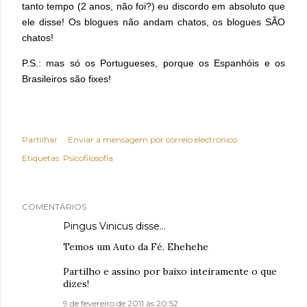
tanto tempo (2 anos, não foi?) eu discordo em absoluto que
ele disse! Os blogues não andam chatos, os blogues SÃO
chatos!
P.S.: mas só os Portugueses, porque os Espanhóis e os
Brasileiros são fixes!
Partilhar
Enviar a mensagem por correio electrónico
Etiquetas:
Psícofilosofia
COMENTÁRIOS
Pingus Vinicus
disse…
Temos um Auto da Fé. Ehehehe
Partilho e assino por baixo inteiramente o que
dizes!
9 de fevereiro de 2011 às 20:52