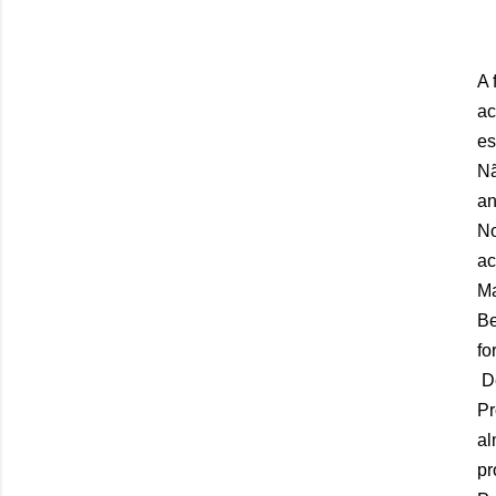
A 
ac
es
Nã
an
No
ac
Ma
Be
fo
De
Pr
al
pr