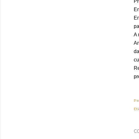
Pr
En
En
pa
A 
Am
da
cu
Re
pr
Pa
Et
C