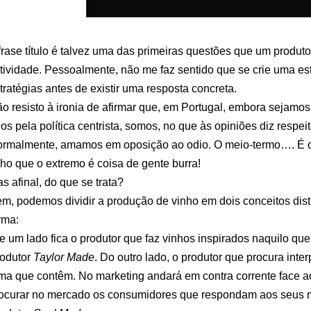
frase título é talvez uma das primeiras questões que um produto
tividade. Pessoalmente, não me faz sentido que se crie uma es
tratégias antes de existir uma resposta concreta.
o resisto à ironia de afirmar que, em Portugal, embora sejamo
os pela política centrista, somos, no que às opiniões diz respe
rmalmente, amamos em oposição ao odio. O meio-termo…. É co
ho que o extremo é coisa de gente burra!
s afinal, do que se trata?
m, podemos dividir a produção de vinho em dois conceitos dist
rma:
 um lado fica o produtor que faz vinhos inspirados naquilo que
odutor
Taylor Made
. Do outro lado, o produtor que procura interp
ma que contêm. No marketing andará em contra corrente face ao
ocurar no mercado os consumidores que respondam aos seus m