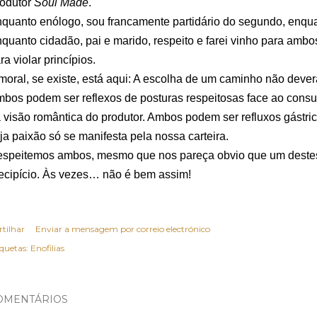
odutor
Soul Made
.
quanto enólogo, sou francamente partidário do segundo, enqua
quanto cidadão, pai e marido, respeito e farei vinho para a
ra violar princípios.
moral, se existe, está aqui: A escolha de um caminho não deverá
bos podem ser reflexos de posturas respeitosas face ao consu
 visão romântica do produtor. Ambos podem ser refluxos gástric
ja paixão só se manifesta pela nossa carteira.
speitemos ambos, mesmo que nos pareça obvio que um destes
ecipício. Às vezes… não é bem assim!
rtilhar
Enviar a mensagem por correio electrónico
iquetas:
Enofilias
OMENTÁRIOS