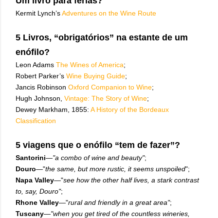
Um livro para férias?
Kermit Lynch’s
Adventures on the Wine Route
5 Livros, “obrigatórios” na estante de um
enófilo?
Leon Adams
The Wines of America
;
Robert Parker’s
Wine Buying Guide
;
Jancis Robinson
Oxford Companion to Wine
;
Hugh Johnson,
Vintage: The Story of Wine
;
Dewey Markham, 1855:
A History of the Bordeaux
Classification
5 viagens que o enófilo “tem de fazer”?
Santorini
—
"a combo of wine and beauty"
;
Douro
—"
the same, but more rustic, it seems unspoiled
";
Napa Valley
—"
see how the other half lives, a stark contrast
to, say, Douro"
;
Rhone Valley
—"
rural and friendly in a great area"
;
Tuscany
—
"when you get tired of the countless wineries,