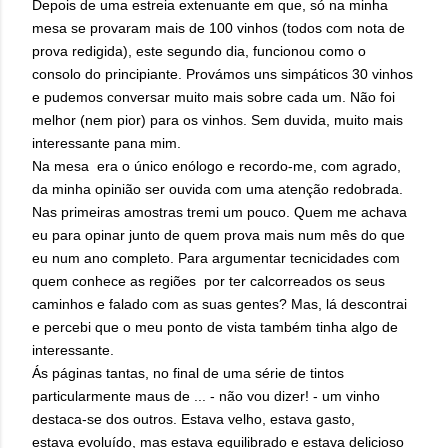
Depois de uma estreia extenuante em que, só na minha
mesa se provaram mais de 100 vinhos (todos com nota de
prova redigida), este segundo dia, funcionou como o
consolo do principiante. Provámos uns simpáticos 30 vinhos
e pudemos conversar muito mais sobre cada um. Não foi
melhor (nem pior) para os vinhos. Sem duvida, muito mais
interessante pana mim.
Na mesa era o único enólogo e recordo-me, com agrado,
da minha opinião ser ouvida com uma atenção redobrada.
Nas primeiras amostras tremi um pouco. Quem me achava
eu para opinar junto de quem prova mais num mês do que
eu num ano completo. Para argumentar tecnicidades com
quem conhece as regiões por ter calcorreados os seus
caminhos e falado com as suas gentes? Mas, lá descontrai
e percebi que o meu ponto de vista também tinha algo de
interessante.
Ás páginas tantas, no final de uma série de tintos
particularmente maus de ... - não vou dizer! - um vinho
destaca-se dos outros. Estava velho, estava gasto,
estava evoluído, mas estava equilibrado e estava delicioso