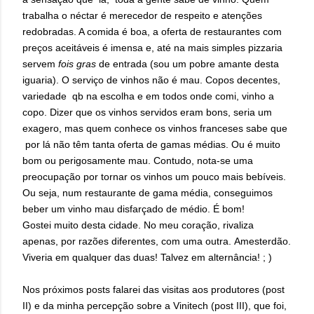
trabalha o néctar é merecedor de respeito e atenções
redobradas. A comida é boa, a oferta de restaurantes com
preços aceitáveis é imensa e, até na mais simples pizzaria
servem
fois gras
de entrada (sou um pobre amante desta
iguaria). O serviço de vinhos não é mau. Copos decentes,
variedade qb na escolha e em todos onde comi, vinho a
copo. Dizer que os vinhos servidos eram bons, seria um
exagero, mas quem conhece os vinhos franceses sabe que
por lá não têm tanta oferta de gamas médias. Ou é muito
bom ou perigosamente mau. Contudo, nota-se uma
preocupação por tornar os vinhos um pouco mais bebíveis.
Ou seja, num restaurante de gama média, conseguimos
beber um vinho mau disfarçado de médio. É bom!
Gostei muito desta cidade. No meu coração, rivaliza
apenas, por razões diferentes, com uma outra. Amesterdão.
Viveria em qualquer das duas! Talvez em alternância! ; )
Nos próximos posts falarei das visitas aos produtores (post
II) e da minha percepção sobre a Vinitech (post III), que foi,