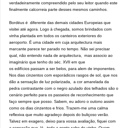
verdadeiramente compreendido pelo seu leitor quando este
finalmente calcorreia parte desses mesmos caminhos.
Bordéus é diferente das demais cidades Europeias que
visitei até agora. Logo à chegada, somos brindados com
vinha plantada em todos os canteiros exteriores do
aeroporto. É uma cidade em cuja arquitectura mais
marcante parece ter parado no tempo. Não sei precisar
qual, não entendo nada de arquitectura, mas associo ao
imaginário que tenho do séc. XVII em que
os edifícios passam a ser belos, para alem de imponentes.
Nos dias cinzentos com esporádicos rasgos de sol, que nos
dão a sensação de luz polarizada, a cor amarelada da
pedra contrastante com o negro azulado dos telhados são o
cenário perfeito para os passeios de reconhecimento que
faço sempre que posso. Sabem, eu adoro o outono assim
como os dias cinzentos e frios. Trazem-me uma calma
reflexiva que muito agradeço depois do buliçoso verão.
Talvez em exagero, deixo para vossa avaliação, fiquei com
a sensação que lá, toda a gente sabe de vinho. Quem