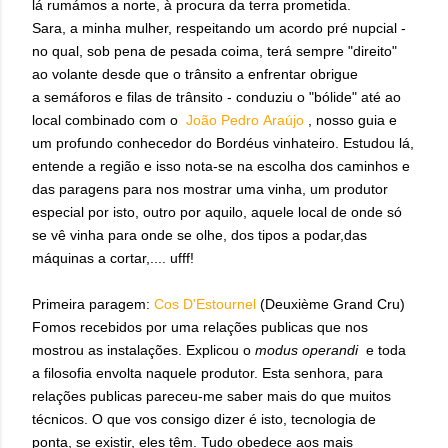
lá rumámos a norte, à procura da terra prometida.
Sara, a minha mulher, respeitando um acordo pré nupcial -
no qual, sob pena de pesada coima, terá sempre "direito"
ao volante desde que o trânsito a enfrentar obrigue
a semáforos e filas de trânsito - conduziu o "bólide" até ao
local combinado com o
João Pedro Araújo
, nosso guia e
um profundo conhecedor do Bordéus vinhateiro. Estudou lá,
entende a região e isso nota-se na escolha dos caminhos e
das paragens para nos mostrar uma vinha, um produtor
especial por isto, outro por aquilo, aquele local de onde só
se vê vinha para onde se olhe, dos tipos a podar,das
máquinas a cortar,.... ufff!
Primeira paragem:
Cos D'Estournel
(Deuxième Grand Cru)
Fomos recebidos por uma relações publicas que nos
mostrou as instalações. Explicou o
modus operandi
e toda
a filosofia envolta naquele produtor. Esta senhora, para
relações publicas pareceu-me saber mais do que muitos
técnicos. O que vos consigo dizer é isto, tecnologia de
ponta, se existir, eles têm. Tudo obedece aos mais