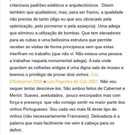
criteriosos padrões estéticos e arquitectónicos. Dizem
também que qualitativos, mas, para ser franco, a qualidade
não precisa de tanto (digo eu que sou obcecado pela
optimização, pelo pormenor e pela assepcia). Uma adega
que eliminou a utilização de bombas. Que tem elevadores
para as cubas e uma belíssima estrutura que permite
receber as visitas de forma principesca sem que estas
interfiram no trabalho (que não vi. Não estava uma pessoa
a trabalhar naquela monumental adega). A sala onde
guardam as colheitas antigas é uma digna sala de museu e
tivemos o privilégio de provar dois vinhos.
Cos
D'Estournel
2008
e
Les Pagodes de Cos
2007
. Não vou
sequer tentar descreve-los. São ambos feitos de Cabernet e
Merlot. Suaves, aveludados, pouco encorpados mas com
força e presença que não consigo sentir na maior parte dos
vinhos Portugueses. Sou cada vez mais fã deste tipo de
vinhos (não necessariamente Franceses). Delicadeza é a
palavra que mais facilmente me vem à cabeça para os
definir.