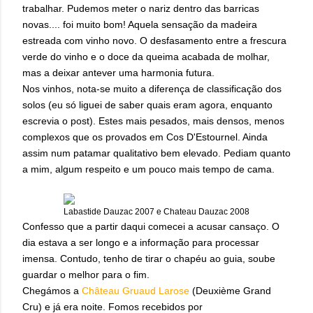
trabalhar. Pudemos meter o nariz dentro das barricas
novas.... foi muito bom! Aquela sensação da madeira
estreada com vinho novo. O desfasamento entre a frescura
verde do vinho e o doce da queima acabada de molhar,
mas a deixar antever uma harmonia futura.
Nos vinhos, nota-se muito a diferença de classificação dos
solos (eu só liguei de saber quais eram agora, enquanto
escrevia o post). Estes mais pesados, mais densos, menos
complexos que os provados em Cos D'Estournel. Ainda
assim num patamar qualitativo bem elevado. Pediam quanto
a mim, algum respeito e um pouco mais tempo de cama.
Labastide Dauzac 2007 e Chateau Dauzac 2008
Confesso que a partir daqui comecei a acusar cansaço. O
dia estava a ser longo e a informação para processar
imensa. Contudo, tenho de tirar o chapéu ao guia, soube
guardar o melhor para o fim.
Chegámos a
Château Gruaud Larose
(
Deuxième Grand
Cru)
e já era noite. Fomos recebidos por