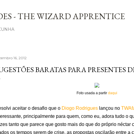
Avançar para o conteúdo principal
ES - THE WIZARD APPRENTICE
 CUNHA
zembro 16, 2012
UGESTÕES BARATAS PARA PRESENTES D
Foto usada a partir
daqui
solvi aceitar o desafio que o
Diogo Rodrigues
lançou no
TWAf
teressante, principalmente para quem, como eu, adora tudo o qu
zes tanto que parece que gosto mais do que do próprio néctar ce
dos os tempos serem de crise, as propostas oscilarão entre a