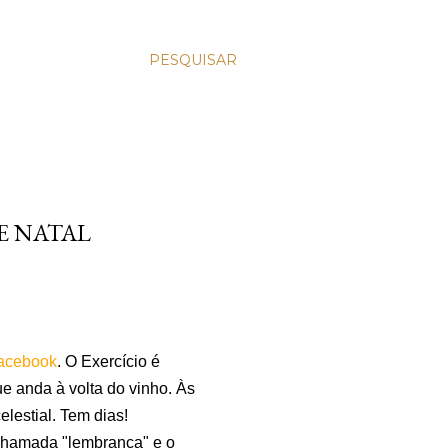
PESQUISAR
E NATAL
acebook
. O Exercício é
e anda à volta do vinho. Às
lestial. Tem dias!
 chamada "lembrança" e o