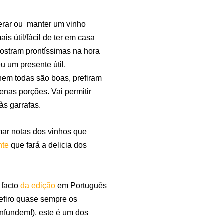
gerar ou manter um vinho
s útil/fácil de ter em casa
ostram prontíssimas na hora
u um presente útil.
em todas são boas, prefiram
nas porções. Vai permitir
às garrafas.
mar notas dos vinhos que
nte
que fará a delicia dos
 facto
da edição
em Português
refiro quase sempre os
nfundem!), este é um dos