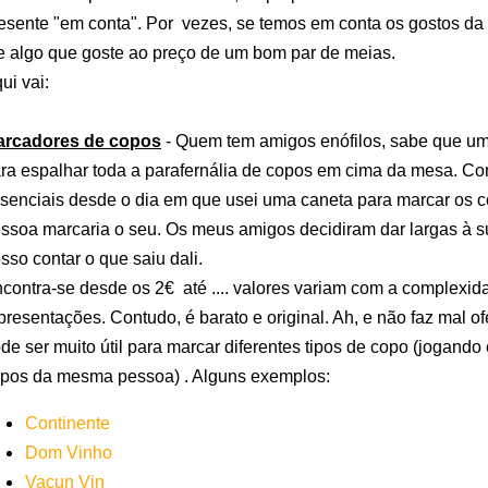
esente "em conta". Por vezes, se temos em conta os gostos da p
e algo que goste ao preço de um bom par de meias.
ui vai:
arcadores de copos
- Quem tem amigos enófilos, sabe que um 
ra espalhar toda a parafernália de copos em cima da mesa. C
senciais desde o dia em que usei uma caneta para marcar os 
ssoa marcaria o seu. Os meus amigos decidiram dar largas à sua
sso contar o que saiu dali.
contra-se desde os 2€ até .... valores variam com a complexid
presentações. Contudo, é barato e original. Ah, e não faz mal o
de ser muito útil para marcar diferentes tipos de copo (jogand
pos da mesma pessoa) . Alguns exemplos:
Continente
Dom Vinho
Vacun Vin