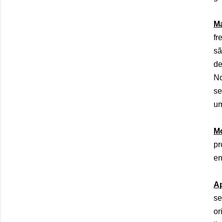
Ma
fr
sã
de
No
se
um
Mo
pr
en
Ap
se
or