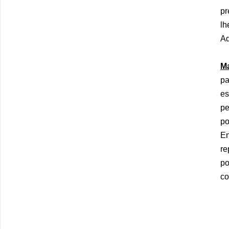
pr
lh
Aq
M
pa
es
pe
po
En
re
po
co