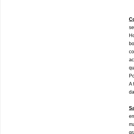
C
se
Ho
bo
co
ac
qu
Po
A 
da
S
en
ma
gr