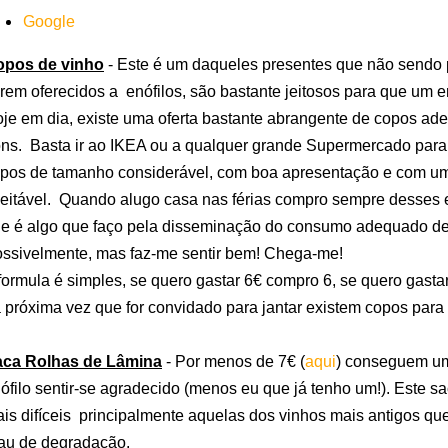
Google
opos de vinho
- Este é um daqueles presentes que não sendo 
rem oferecidos a enófilos, são bastante jeitosos para que um e
je em dia, existe uma oferta bastante abrangente de copos ad
ns. Basta ir ao IKEA ou a qualquer grande Supermercado para e
pos de tamanho considerável, com boa apresentação e com um
eitável. Quando alugo casa nas férias compro sempre desses e 
e é algo que faço pela disseminação do consumo adequado de 
ssivelmente, mas faz-me sentir bem! Chega-me!
formula é simples, se quero gastar 6€ compro 6, se quero gasta
 próxima vez que for convidado para jantar existem copos para
aca Rolhas de Lâmina
- Por menos de 7€ (
aqui
) conseguem um
ófilo sentir-se agradecido (menos eu que já tenho um!). Este sa
is difíceis principalmente aquelas dos vinhos mais antigos q
au de degradação.