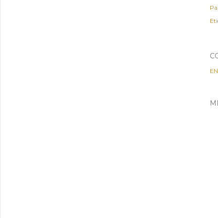
Pa
Et
C
EN
M