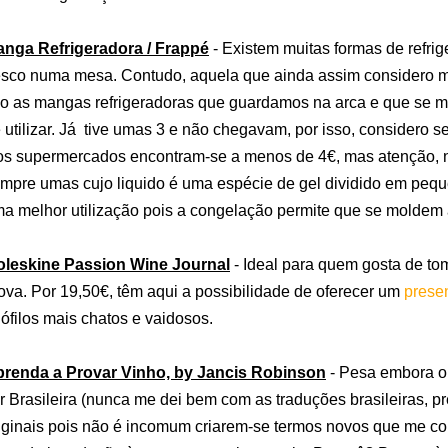
nga Refrigeradora / Frappé
- Existem muitas formas de refri
esco numa mesa. Contudo, aquela que ainda assim considero mai
o as mangas refrigeradoras que guardamos na arca e que se m
 utilizar. Já tive umas 3 e não chegavam, por isso, considero se
s supermercados encontram-se a menos de 4€, mas atenção, n
mpre umas cujo liquido é uma espécie de gel dividido em peque
a melhor utilização pois a congelação permite que se moldem 
leskine Passion Wine Journal
- Ideal para quem gosta de to
ova. Por 19,50€, têm aqui a possibilidade de oferecer um
prese
ófilos mais chatos e vaidosos.
renda a Provar Vinho, by Jancis Robinson
- Pesa embora o
r Brasileira (nunca me dei bem com as traduções brasileiras, p
iginais pois não é incomum criarem-se termos novos que me co