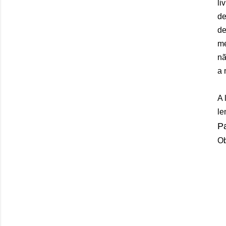
li
de
de
me
nã
a 
A 
le
Pa
Ob