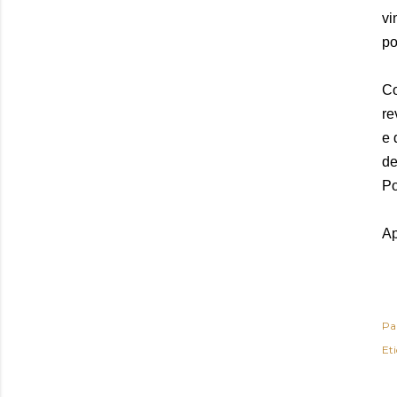
vi
po
Co
re
e 
de
Po
Ap
Pa
Et