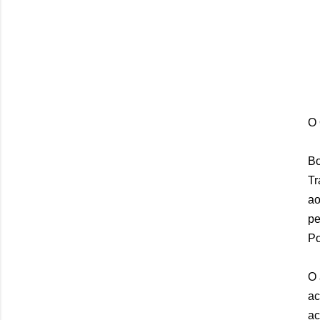
O 
Bo
Tr
ao
pe
Po
O 
ac
ac