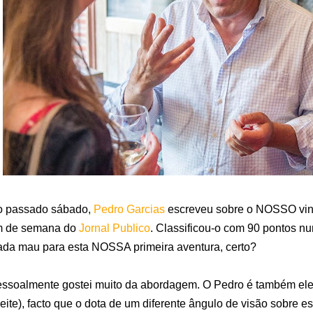
 passado sábado,
Pedro Garcias
escreveu sobre o NOSSO vi
m de semana do
Jornal Publico
. Classificou-o com 90 pontos n
da mau para esta NOSSA primeira aventura, certo?
ssoalmente gostei muito da abordagem. O Pedro é também el
eite), facto que o dota de um diferente ângulo de visão sobre est