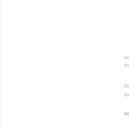
Pa
Et
C
EN
M