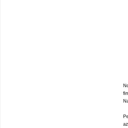
No
fi
Na
Pe
az