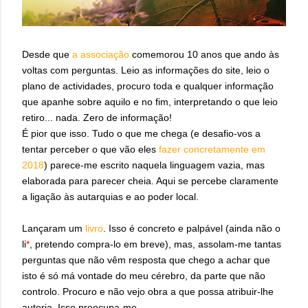
Desde que
a a
ssociação
comemorou 10 anos que ando às
voltas com perguntas. Leio as informações do site, leio o
plano de actividades, procuro toda e qualquer informação
que apanhe sobre aquilo e no fim, interpretando o que leio
retiro... nada. Zero de informação!
É pior que isso. Tudo o que me chega (e desafio-vos a
tentar perceber o que vão eles
fazer concretamente em
2018
) parece-me escrito naquela linguagem vazia, mas
elaborada para parecer cheia. Aqui se percebe claramente
a ligação às autarquias e ao poder local.
Lançaram um
livro
. Isso é concreto e palpável (ainda não o
li
*
, pretendo compra-lo em breve), mas, assolam-me tantas
perguntas que não vêm resposta que chego a achar que
isto é só má vontade do meu cérebro, da parte que não
controlo. Procuro e não vejo obra a que possa atribuir-lhe
autoria. Isso preocupa-me.