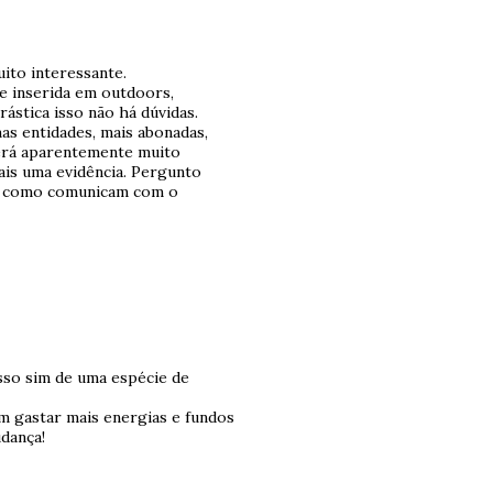
ito interessante.
de inserida em outdoors,
rástica isso não há dúvidas.
as entidades, mais abonadas,
será aparentemente muito
mais uma evidência. Pergunto
o como comunicam com o
isso sim de uma espécie de
 gastar mais energias e fundos
dança!