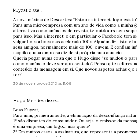
kuyzat
disse…
A nova máxima de Descartes: “Estou na internet, logo existo”
Para uma microempresa com um ano de vida como a minha (d
alternativa como anúncios de revista, tv, outdoors nem seq
para isso. Mas a internet, e em particular o Facebook, tem s
vulgar boca a boca mas acelerado 100x. Alguém diz “isto é 
seus amigos, normalmente mais de 100, ouvem. E confiam in
naquilo q uma empresa diz de si própria num anúncio.
Queria pegar numa coisa que o Hugo disse “se mudou o pa
como o anúncio deve ser apresentado”. Penso q te referes n
conteúdo da mensagem em si. Que novos aspetos achas q o
ter?
30 de novembro de 2010 às 11:06
Hugo Mendes
disse…
Boas Kuyzat,
Para mim, primeiramente, a eliminação da desconfiança natura
1º são distantes do consumidor. Ou seja, o emissor da men
é uma empresa, um logo… mas quem?
2º Em muitos casos, a assinatura, que representa a promess