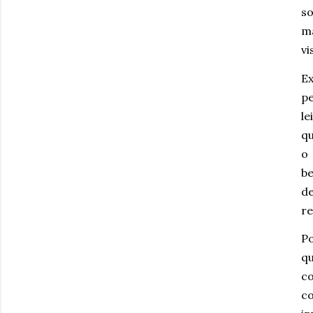
so
ma
vi
Ex
pe
le
qu
o 
be
de
re
Po
q
co
c