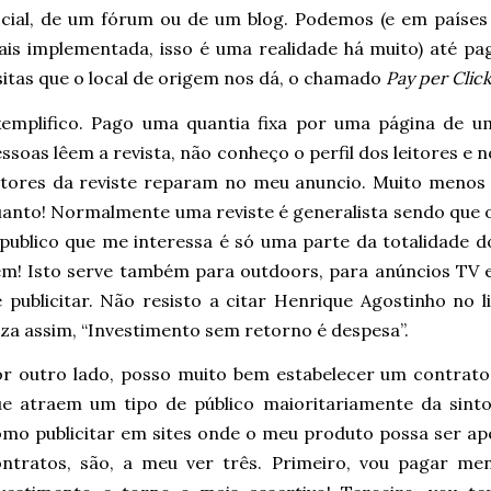
cial, de um fórum ou de um blog. Podemos (e em países
is implementada, isso é uma realidade há muito) até p
sitas que o local de origem nos dá, o chamado
Pay per Clic
emplifico. Pago uma quantia fixa por uma página de um
ssoas lêem a revista, não conheço o perfil dos leitores e no
itores da reviste reparam no meu anuncio. Muito menos s
anto! Normalmente uma reviste é generalista sendo que o
publico que me interessa é só uma parte da totalidade d
m! Isto serve também para outdoors, para anúncios TV 
 publicitar. Não resisto a citar Henrique Agostinho no 
za assim, “Investimento sem retorno é despesa”.
r outro lado, posso muito bem estabelecer um contrato
ue atraem um tipo de público maioritariamente da sint
mo publicitar em sites onde o meu produto possa ser ape
ontratos, são, a meu ver três. Primeiro, vou pagar me