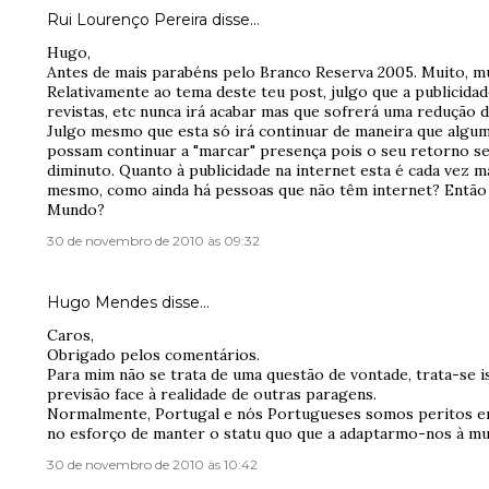
Rui Lourenço Pereira
disse…
Hugo,
Antes de mais parabéns pelo Branco Reserva 2005. Muito, mu
Relativamente ao tema deste teu post, julgo que a publicida
revistas, etc nunca irá acabar mas que sofrerá uma redução d
Julgo mesmo que esta só irá continuar de maneira que algum
possam continuar a "marcar" presença pois o seu retorno 
diminuto. Quanto à publicidade na internet esta é cada vez 
mesmo, como ainda há pessoas que não têm internet? Entã
Mundo?
30 de novembro de 2010 às 09:32
Hugo Mendes
disse…
Caros,
Obrigado pelos comentários.
Para mim não se trata de uma questão de vontade, trata-se 
previsão face à realidade de outras paragens.
Normalmente, Portugal e nós Portugueses somos peritos em
no esforço de manter o statu quo que a adaptarmo-nos à mu
30 de novembro de 2010 às 10:42