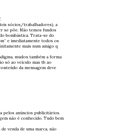
.
ois sócios/trabalhadores), a
uer se põe. Não temos fundos
ido bombástica. Trata-se do
bom” e imediatamente todos os
finitamente mais num amigo q
radigma, mudou também a forma
ão só ao veículo mas tb ao
 conteúdo da mensagem deve
 pelos anúncios publicitários.
sagem não é conhecido. Tudo bem
a de venda de uma marca, não