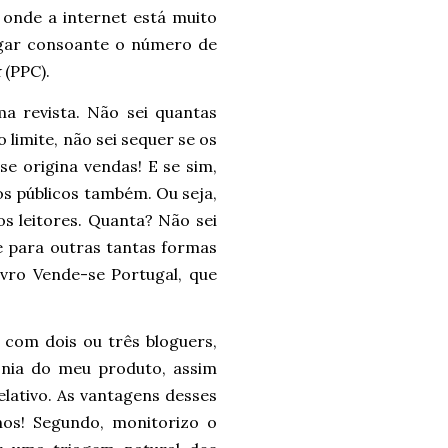
 onde a internet está muito
agar consoante o número de
k
(PPC).
a revista. Não sei quantas
 limite, não sei sequer se os
e origina vendas! E se sim,
s públicos também. Ou seja,
os leitores. Quanta? Não sei
e para outras tantas formas
livro Vende-se Portugal, que
 com dois ou três bloguers,
onia do meu produto, assim
lativo. As vantagens desses
nos! Segundo, monitorizo o