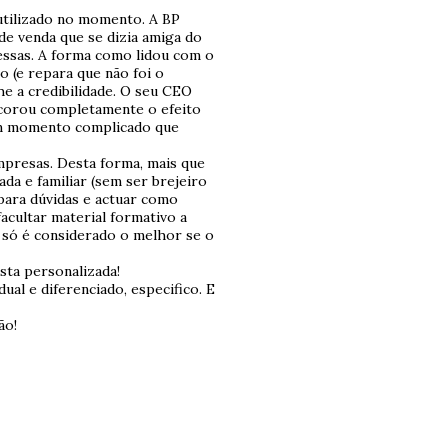
utilizado no momento. A BP
e venda que se dizia amiga do
essas. A forma como lidou com o
 (e repara que não foi o
he a credibilidade. O seu CEO
scorou completamente o efeito
 um momento complicado que
mpresas. Desta forma, mais que
da e familiar (sem ser brejeiro
 para dúvidas e actuar como
acultar material formativo a
s só é considerado o melhor se o
sta personalizada!
ual e diferenciado, especifico. E
ão!