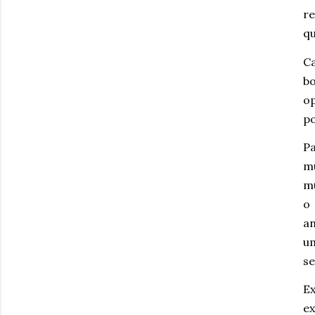
re
qu
Ca
bo
op
po
P
m
mu
o
a
u
se
E
ex