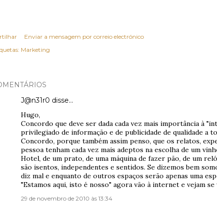
rtilhar
Enviar a mensagem por correio electrónico
iquetas:
Marketing
OMENTÁRIOS
J@n31r0
disse…
Hugo,
Concordo que deve ser dada cada vez mais importância à "in
privilegiado de informação e de publicidade de qualidade a t
Concordo, porque também assim penso, que os relatos, expe
pessoa tenham cada vez mais adeptos na escolha de um vinh
Hotel, de um prato, de uma máquina de fazer pão, de um rel
são isentos, independentes e sentidos. Se dizemos bem som
diz mal e enquanto de outros espaços serão apenas uma espe
"Estamos aqui, isto é nosso" agora vão à internet e vejam se v
29 de novembro de 2010 às 13:34