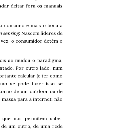
ndar deitar fora os manuais
r o consumo e mais o boca a
 sensing
. Nascem líderes de
a vez, o consumidor detém o
pois se mudou o paradigma,
tado. Por outro lado, num
ortante calcular (e ter como
omo se pode fazer isso se
torno de um outdoor ou de
massa para a internet, não
ão que nos permitem saber
s de um outro, de uma rede