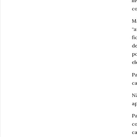
i
c
Ma
“a
fi
de
po
el
Pa
c
N
ap
Pa
co
ca