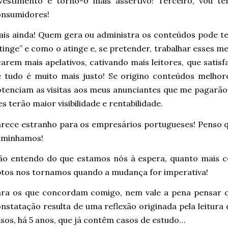
nvestimento e torno-o mais assertivo! Terceiro, vou t
onsumidores!
is ainda! Quem gera ou administra os conteúdos pode t
tinge” e como o atinge e, se pretender, trabalhar esses
carem mais apelativos, cativando mais leitores, que sati
 tudo é muito mais justo! Se origino conteúdos melhores
tenciam as visitas aos meus anunciantes que me pagarão
es terão maior visibilidade e rentabilidade.
rece estranho para os empresários portugueses! Penso q
aminhamos!
ão entendo do que estamos nós à espera, quanto mais c
tos nos tornamos quando a mudança for imperativa!
ra os que concordam comigo, nem vale a pena pensar qu
nstatação resulta de uma reflexão originada pela leitura 
sos, há 5 anos, que já contêm casos de estudo…