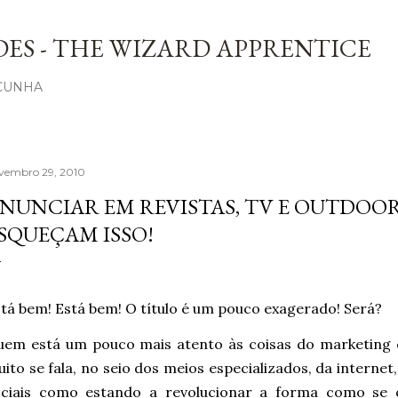
Avançar para o conteúdo principal
ES - THE WIZARD APPRENTICE
 CUNHA
vembro 29, 2010
NUNCIAR EM REVISTAS, TV E OUTDOO
SQUEÇAM ISSO!
tá bem! Está bem! O título é um pouco exagerado! Será?
em está um pouco mais atento às coisas do marketing e
ito se fala, no seio dos meios especializados, da internet
ociais como estando a revolucionar a forma como se