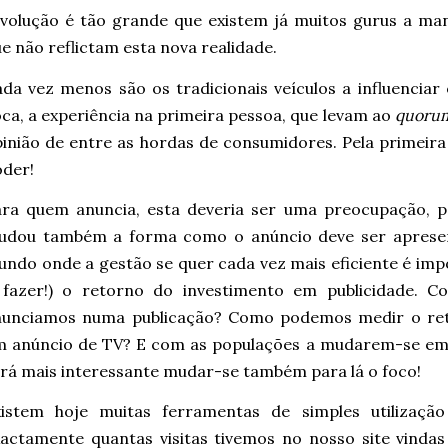
volução é tão grande que existem já muitos gurus a ma
e não reflictam esta nova realidade.
da vez menos são os tradicionais veículos a influencia
ca, a experiência na primeira pessoa, que levam ao
quorum
inião de entre as hordas de consumidores. Pela primeir
der!
ara quem anuncia, esta deveria ser uma preocupação, 
udou também a forma como o anúncio deve ser apresen
ndo onde a gestão se quer cada vez mais eficiente é imp
 fazer!) o retorno do investimento em publicidade. C
nunciamos numa publicação? Como podemos medir o re
m anúncio de TV? E com as populações a mudarem-se em 
rá mais interessante mudar-se também para lá o foco!
xistem hoje muitas ferramentas de simples utilizaç
actamente quantas visitas tivemos no nosso site vinda