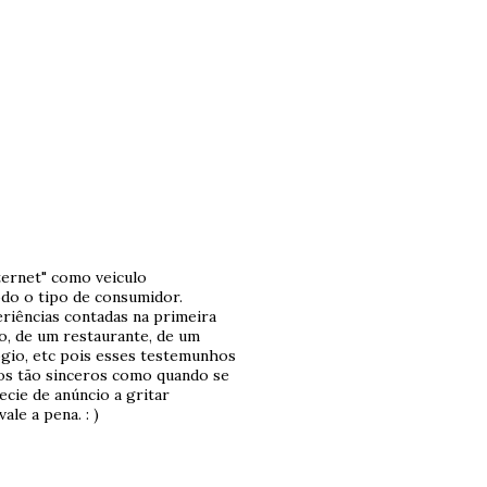
ternet" como veiculo
odo o tipo de consumidor.
riências contadas na primeira
o, de um restaurante, de um
ógio, etc pois esses testemunhos
os tão sinceros como quando se
cie de anúncio a gritar
ale a pena. : )