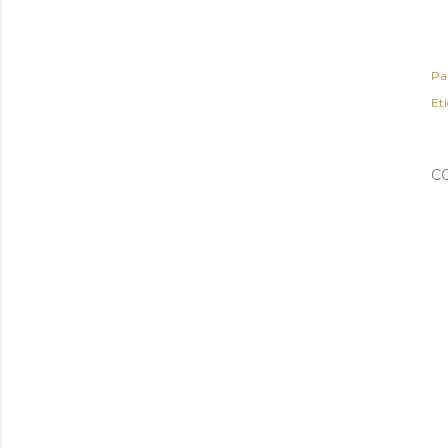
Pa
Et
C