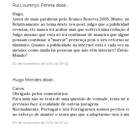
Rui Lourenço Pereira
disse…
Hugo,
Antes de mais parabéns pelo Branco Reserva 2005. Muito, mu
Relativamente ao tema deste teu post, julgo que a publicida
revistas, etc nunca irá acabar mas que sofrerá uma redução d
Julgo mesmo que esta só irá continuar de maneira que algum
possam continuar a "marcar" presença pois o seu retorno 
diminuto. Quanto à publicidade na internet esta é cada vez 
mesmo, como ainda há pessoas que não têm internet? Entã
Mundo?
30 de novembro de 2010 às 09:32
Hugo Mendes
disse…
Caros,
Obrigado pelos comentários.
Para mim não se trata de uma questão de vontade, trata-se 
previsão face à realidade de outras paragens.
Normalmente, Portugal e nós Portugueses somos peritos em
no esforço de manter o statu quo que a adaptarmo-nos à mu
30 de novembro de 2010 às 10:42