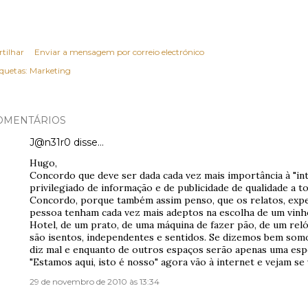
rtilhar
Enviar a mensagem por correio electrónico
iquetas:
Marketing
OMENTÁRIOS
J@n31r0
disse…
Hugo,
Concordo que deve ser dada cada vez mais importância à "in
privilegiado de informação e de publicidade de qualidade a t
Concordo, porque também assim penso, que os relatos, expe
pessoa tenham cada vez mais adeptos na escolha de um vinh
Hotel, de um prato, de uma máquina de fazer pão, de um rel
são isentos, independentes e sentidos. Se dizemos bem som
diz mal e enquanto de outros espaços serão apenas uma espe
"Estamos aqui, isto é nosso" agora vão à internet e vejam se v
29 de novembro de 2010 às 13:34