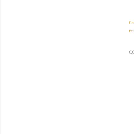
Pa
Et
C