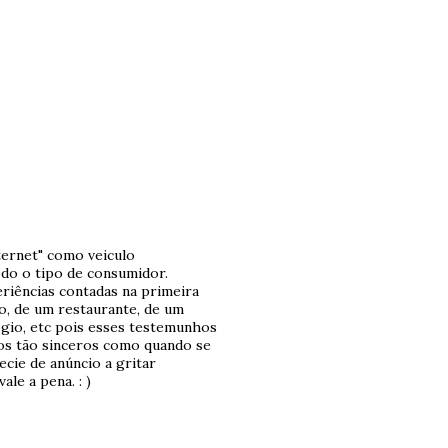
ternet" como veiculo
odo o tipo de consumidor.
riências contadas na primeira
o, de um restaurante, de um
ógio, etc pois esses testemunhos
os tão sinceros como quando se
cie de anúncio a gritar
ale a pena. : )