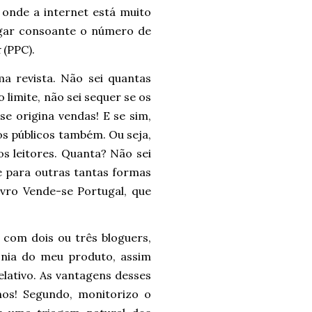
 onde a internet está muito
agar consoante o número de
k
(PPC).
a revista. Não sei quantas
 limite, não sei sequer se os
e origina vendas! E se sim,
s públicos também. Ou seja,
os leitores. Quanta? Não sei
e para outras tantas formas
livro Vende-se Portugal, que
 com dois ou três bloguers,
onia do meu produto, assim
lativo. As vantagens desses
nos! Segundo, monitorizo o