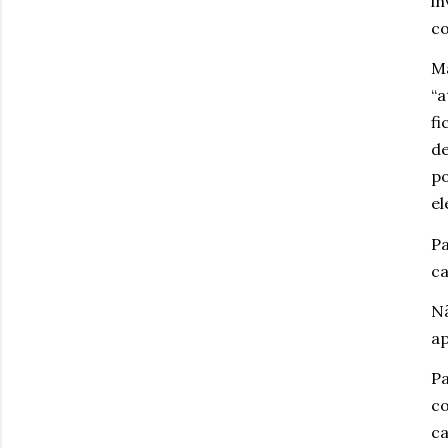
i
c
Ma
“a
fi
de
po
el
Pa
c
N
ap
Pa
co
ca