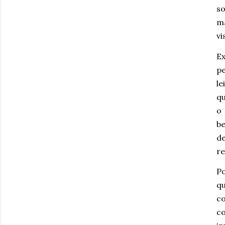
so
ma
vi
Ex
pe
le
qu
o 
be
de
re
Po
q
co
c