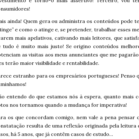
nvestimento e torno-o mais assertivo! Terceiro, vou t
onsumidores!
is ainda! Quem gera ou administra os conteúdos pode t
tinge” e como o atinge e, se pretender, trabalhar esses
carem mais apelativos, cativando mais leitores, que sati
 tudo é muito mais justo! Se origino conteúdos melhores
tenciam as visitas aos meus anunciantes que me pagarão
es terão maior visibilidade e rentabilidade.
rece estranho para os empresários portugueses! Penso q
aminhamos!
ão entendo do que estamos nós à espera, quanto mais c
tos nos tornamos quando a mudança for imperativa!
ra os que concordam comigo, nem vale a pena pensar qu
nstatação resulta de uma reflexão originada pela leitura 
sos, há 5 anos, que já contêm casos de estudo…