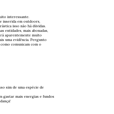
ito interessante.
de inserida em outdoors,
rástica isso não há dúvidas.
as entidades, mais abonadas,
será aparentemente muito
mais uma evidência. Pergunto
o como comunicam com o
isso sim de uma espécie de
 gastar mais energias e fundos
dança!