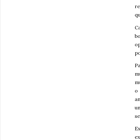
re
qu
Ca
bo
op
po
P
m
mu
o
a
u
se
E
ex