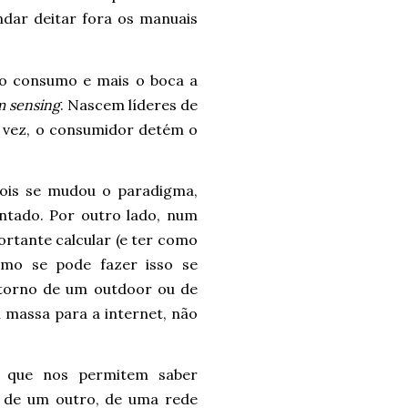
ndar deitar fora os manuais
r o consumo e mais o boca a
 sensing
. Nascem líderes de
a vez, o consumidor detém o
pois se mudou o paradigma,
tado. Por outro lado, num
ortante calcular (e ter como
omo se pode fazer isso se
torno de um outdoor ou de
massa para a internet, não
ão que nos permitem saber
s de um outro, de uma rede