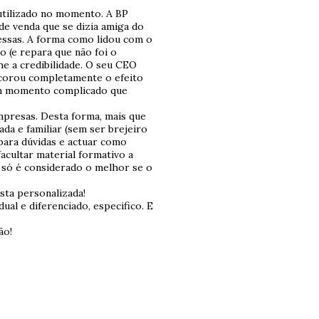
utilizado no momento. A BP
e venda que se dizia amiga do
essas. A forma como lidou com o
 (e repara que não foi o
he a credibilidade. O seu CEO
scorou completamente o efeito
 um momento complicado que
mpresas. Desta forma, mais que
da e familiar (sem ser brejeiro
 para dúvidas e actuar como
acultar material formativo a
s só é considerado o melhor se o
sta personalizada!
ual e diferenciado, especifico. E
ão!