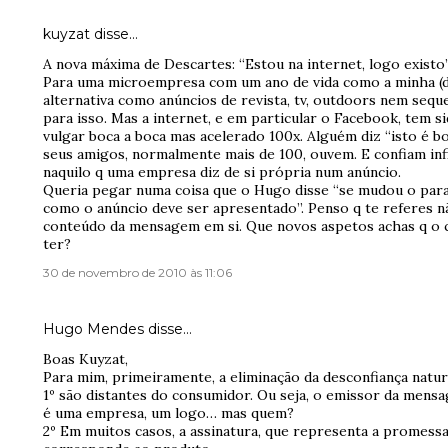
kuyzat
disse…
A nova máxima de Descartes: “Estou na internet, logo existo”
Para uma microempresa com um ano de vida como a minha (d
alternativa como anúncios de revista, tv, outdoors nem seq
para isso. Mas a internet, e em particular o Facebook, tem s
vulgar boca a boca mas acelerado 100x. Alguém diz “isto é 
seus amigos, normalmente mais de 100, ouvem. E confiam in
naquilo q uma empresa diz de si própria num anúncio.
Queria pegar numa coisa que o Hugo disse “se mudou o pa
como o anúncio deve ser apresentado”. Penso q te referes n
conteúdo da mensagem em si. Que novos aspetos achas q o
ter?
30 de novembro de 2010 às 11:06
Hugo Mendes
disse…
Boas Kuyzat,
Para mim, primeiramente, a eliminação da desconfiança natura
1º são distantes do consumidor. Ou seja, o emissor da men
é uma empresa, um logo… mas quem?
2º Em muitos casos, a assinatura, que representa a promess