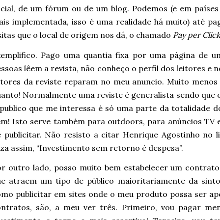
cial, de um fórum ou de um blog. Podemos (e em países
is implementada, isso é uma realidade há muito) até p
sitas que o local de origem nos dá, o chamado
Pay per Clic
emplifico. Pago uma quantia fixa por uma página de um
ssoas lêem a revista, não conheço o perfil dos leitores e no
itores da reviste reparam no meu anuncio. Muito menos s
anto! Normalmente uma reviste é generalista sendo que o
publico que me interessa é só uma parte da totalidade d
m! Isto serve também para outdoors, para anúncios TV 
 publicitar. Não resisto a citar Henrique Agostinho no 
za assim, “Investimento sem retorno é despesa”.
r outro lado, posso muito bem estabelecer um contrato
ue atraem um tipo de público maioritariamente da sint
mo publicitar em sites onde o meu produto possa ser ape
ontratos, são, a meu ver três. Primeiro, vou pagar me