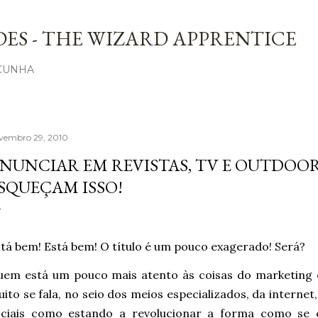
Avançar para o conteúdo principal
ES - THE WIZARD APPRENTICE
 CUNHA
vembro 29, 2010
NUNCIAR EM REVISTAS, TV E OUTDOO
SQUEÇAM ISSO!
tá bem! Está bem! O título é um pouco exagerado! Será?
em está um pouco mais atento às coisas do marketing e
ito se fala, no seio dos meios especializados, da internet
ociais como estando a revolucionar a forma como se