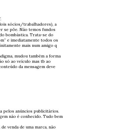
.
ois sócios/trabalhadores), a
uer se põe. Não temos fundos
ido bombástica. Trata-se do
bom” e imediatamente todos os
finitamente mais num amigo q
radigma, mudou também a forma
ão só ao veículo mas tb ao
 conteúdo da mensagem deve
 pelos anúncios publicitários.
sagem não é conhecido. Tudo bem
a de venda de uma marca, não