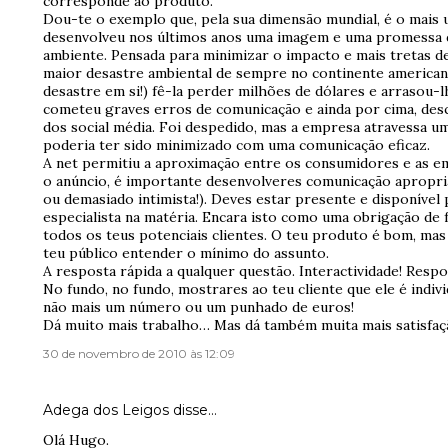
corresponde ao produto.
Dou-te o exemplo que, pela sua dimensão mundial, é o mais 
desenvolveu nos últimos anos uma imagem e uma promessa d
ambiente. Pensada para minimizar o impacto e mais tretas d
maior desastre ambiental de sempre no continente americano
desastre em si!) fê-la perder milhões de dólares e arrasou-l
cometeu graves erros de comunicação e ainda por cima, de
dos social média. Foi despedido, mas a empresa atravessa
poderia ter sido minimizado com uma comunicação eficaz.
A net permitiu a aproximação entre os consumidores e as e
o anúncio, é importante desenvolveres comunicação apropria
ou demasiado intimista!). Deves estar presente e disponível
especialista na matéria. Encara isto como uma obrigação de f
todos os teus potenciais clientes. O teu produto é bom, ma
teu público entender o mínimo do assunto.
A resposta rápida a qualquer questão. Interactividade! Respo
No fundo, no fundo, mostrares ao teu cliente que ele é individ
não mais um número ou um punhado de euros!
Dá muito mais trabalho… Mas dá também muita mais satisfaç
30 de novembro de 2010 às 12:09
Adega dos Leigos
disse…
Olá Hugo.