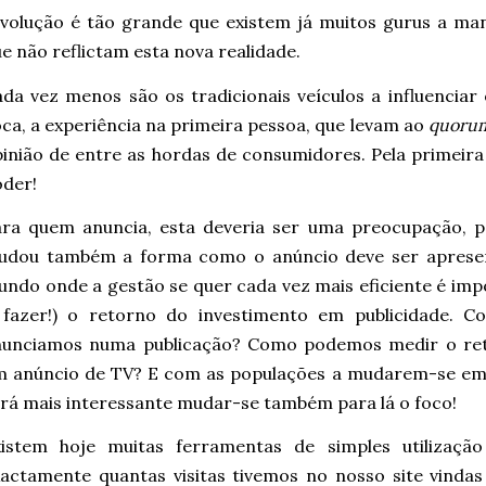
volução é tão grande que existem já muitos gurus a ma
e não reflictam esta nova realidade.
da vez menos são os tradicionais veículos a influencia
ca, a experiência na primeira pessoa, que levam ao
quorum
inião de entre as hordas de consumidores. Pela primeir
der!
ara quem anuncia, esta deveria ser uma preocupação, 
udou também a forma como o anúncio deve ser apresen
ndo onde a gestão se quer cada vez mais eficiente é imp
 fazer!) o retorno do investimento em publicidade. C
nunciamos numa publicação? Como podemos medir o re
m anúncio de TV? E com as populações a mudarem-se em 
rá mais interessante mudar-se também para lá o foco!
xistem hoje muitas ferramentas de simples utilizaç
actamente quantas visitas tivemos no nosso site vinda