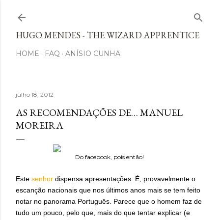
Avançar para o conteúdo principal
HUGO MENDES - THE WIZARD APPRENTICE
HOME
FAQ
ANÍSIO CUNHA
julho 18, 2012
AS RECOMENDAÇÕES DE… MANUEL
MOREIRA
Do facebook, pois então!
Este
senhor
dispensa apresentações. È, provavelmente o
escanção nacionais que nos últimos anos mais se tem feito
notar no panorama Português. Parece que o homem faz de
tudo um pouco, pelo que, mais do que tentar explicar (e