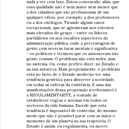
nada a ver com Isso. Estou convencido, aliás, que
essa qualidade não é nem maior nem menor que
a dos cidadãos que são profissionais de um
qualquer ofício, por exemplo, a dos professores
ou a dos enólogos. Tirando alguns casos
excepcionais, que se aglomeram nos extratos
mais elevados do grupo - entre os líderes
partidários ou nos escalões superiores da
administração pública, onde a percentagem de
gente com severas taras mentais é significativa
- os políticos e técnicos que os assessoram são
gente comum. O problema não está neles, mas
no sistema. Ou, como prefiro dizer, no Estado e
na sua natureza. Mais propriamente, o problema
está no facto de o Estado moderno ter uma
tendência genética para absorver a sociedade,
em todas as esferas da existência. E uma das
manifestações dessa propensão irreformável é
a REGULAMENTARITE, a vontade de
estabelecer regras e normas em todos os
sectores da vida humana. Sucede que esta
tendência é impossível de controlar, do mesmo
modo que não é possível parar com as mãos o
momento de um planeta na sua trajetória. O
Estado é assim: ou regulamenta, ou morre.