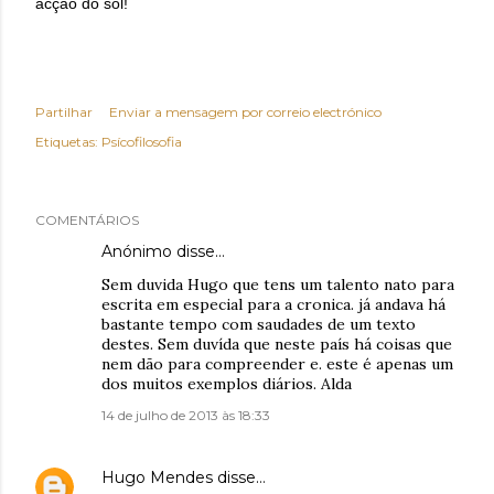
acção do sol!
Partilhar
Enviar a mensagem por correio electrónico
Etiquetas:
Psícofilosofia
COMENTÁRIOS
Anónimo disse…
Sem duvida Hugo que tens um talento nato para
escrita em especial para a cronica. já andava há
bastante tempo com saudades de um texto
destes. Sem duvída que neste país há coisas que
nem dão para compreender e. este é apenas um
dos muitos exemplos diários. Alda
14 de julho de 2013 às 18:33
Hugo Mendes
disse…