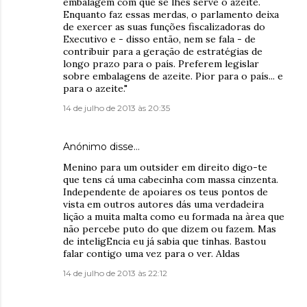
embalagem com que se lhes serve o azeite.
Enquanto faz essas merdas, o parlamento deixa
de exercer as suas funções fiscalizadoras do
Executivo e - disso então, nem se fala - de
contribuir para a geração de estratégias de
longo prazo para o país. Preferem legislar
sobre embalagens de azeite. Pior para o país... e
para o azeite."
14 de julho de 2013 às 20:35
Anónimo disse…
Menino para um outsider em direito digo-te
que tens cá uma cabecinha com massa cinzenta.
Independente de apoiares os teus pontos de
vista em outros autores dás uma verdadeira
lição a muita malta como eu formada na àrea que
não percebe puto do que dizem ou fazem. Mas
de inteligEncia eu já sabia que tinhas. Bastou
falar contigo uma vez para o ver. Aldas
14 de julho de 2013 às 22:12