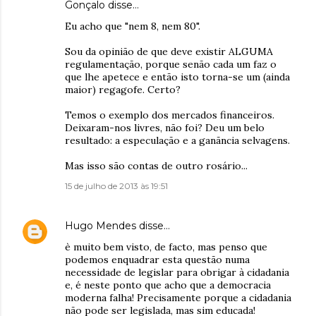
Gonçalo disse…
Eu acho que "nem 8, nem 80".
Sou da opinião de que deve existir ALGUMA
regulamentação, porque senão cada um faz o
que lhe apetece e então isto torna-se um (ainda
maior) regagofe. Certo?
Temos o exemplo dos mercados financeiros.
Deixaram-nos livres, não foi? Deu um belo
resultado: a especulação e a ganãncia selvagens.
Mas isso são contas de outro rosário...
15 de julho de 2013 às 19:51
Hugo Mendes
disse…
è muito bem visto, de facto, mas penso que
podemos enquadrar esta questão numa
necessidade de legislar para obrigar à cidadania
e, é neste ponto que acho que a democracia
moderna falha! Precisamente porque a cidadania
não pode ser legislada, mas sim educada!