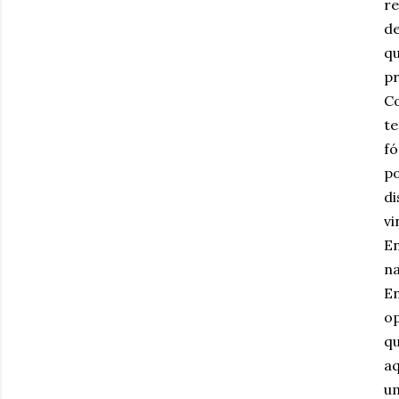
r
de
q
pr
Co
te
fó
p
di
vi
E
na
E
o
qu
aq
um