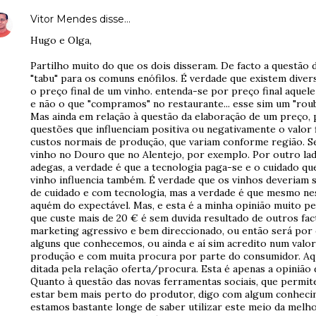
Vitor Mendes
disse…
Hugo e Olga,
Partilho muito do que os dois disseram. De facto a questão
"tabu" para os comuns enófilos. É verdade que existem dive
o preço final de um vinho. entenda-se por preço final aquel
e não o que "compramos" no restaurante... esse sim um "rou
Mas ainda em relação à questão da elaboração de um preço, 
questões que influenciam positiva ou negativamente o valor 
custos normais de produção, que variam conforme região. S
vinho no Douro que no Alentejo, por exemplo. Por outro la
adegas, a verdade é que a tecnologia paga-se e o cuidado qu
vinho influencia também. É verdade que os vinhos deveriam 
de cuidado e com tecnologia, mas a verdade é que mesmo n
aquém do expectável. Mas, e esta é a minha opinião muito pe
que custe mais de 20 € é sem duvida resultado de outros fa
marketing agressivo e bem direccionado, ou então será po
alguns que conhecemos, ou ainda e aí sim acredito num valor
produção e com muita procura por parte do consumidor. Aqu
ditada pela relação oferta/procura. Esta é apenas a opinião d
Quanto à questão das novas ferramentas sociais, que permi
estar bem mais perto do produtor, digo com algum conhecim
estamos bastante longe de saber utilizar este meio da melh