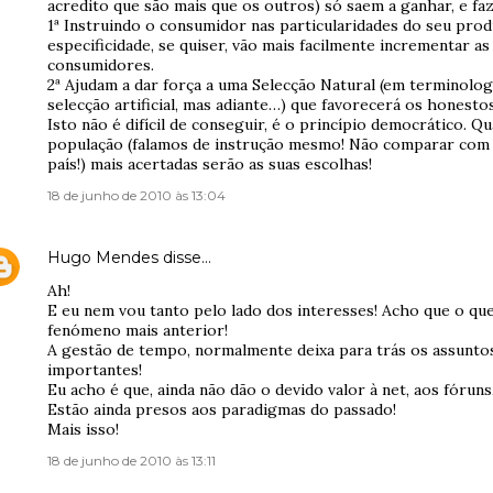
acredito que são mais que os outros) só saem a ganhar, e f
1ª Instruindo o consumidor nas particularidades do seu prod
especificidade, se quiser, vão mais facilmente incrementar as
consumidores.
2ª Ajudam a dar força a uma Selecção Natural (em terminolog
selecção artificial, mas adiante…) que favorecerá os honestos
Isto não é difícil de conseguir, é o princípio democrático. Qu
população (falamos de instrução mesmo! Não comparar com a
país!) mais acertadas serão as suas escolhas!
18 de junho de 2010 às 13:04
Hugo Mendes
disse…
Ah!
E eu nem vou tanto pelo lado dos interesses! Acho que o que
fenómeno mais anterior!
A gestão de tempo, normalmente deixa para trás os assunt
importantes!
Eu acho é que, ainda não dão o devido valor à net, aos fóruns,
Estão ainda presos aos paradigmas do passado!
Mais isso!
18 de junho de 2010 às 13:11