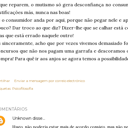
que reparem, o mutismo só gera desconfiança no consum
stificações más, nunca nas boas!
 o consumidor anda por aqui, porque não pegar nele e a
uco? Dar troco ao que diz? Dizer-lhe que se calhar está 
s que está errado naquele outro!
 sinceramente, acho que por vezes vivemos demasiado foc
oncursos que não nos pagam uma garrafa e descoramos o
mpra! Para quê ir aos anjos se agora temos a possibilidad
rtilhar
Enviar a mensagem por correio electrónico
iquetas:
Psícofilosofia
OMENTÁRIOS
Unknown
disse…
Hugo, não poderia estar mais de acordo consigo, mas não pe