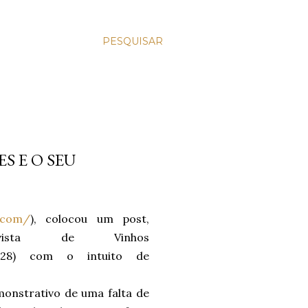
PESQUISAR
S E O SEU
t.com/
), colocou um post,
ista de Vinhos
2&t=1528) com o intuito de
emonstrativo de uma falta de