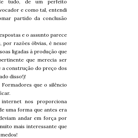
de tudo, de um perfeito
vocador e como tal, entendi
omar partido da conclusão
respostas e o assunto parece
, por razões óbvias, é nesse
ssoas ligadas à produção que
ertinente que merecia ser
e a construção do preço dos
ado disso!)!
Formadores que o silêncio
icar.
 internet nos proporciona
de uma forma que antes era
 deviam andar em força por
muito mais interessante que
m medos!