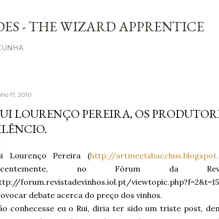
Avançar para o conteúdo principal
ES - THE WIZARD APPRENTICE
 CUNHA
nho 17, 2010
UI LOURENÇO PEREIRA, OS PRODUTORE
ILÊNCIO.
ui Lourenço Pereira (
http://artmeetsbacchus.blogspo
ecentemente, no Fórum da Rev
http://forum.revistadevinhos.iol.pt/viewtopic.php?f=
ovocar debate acerca do preço dos vinhos.
o conhecesse eu o Rui, diria ter sido um triste post, d