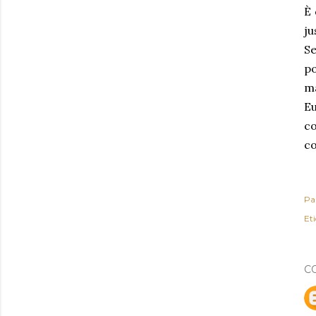
È 
ju
Se
po
ma
Eu
c
co
Pa
Et
C