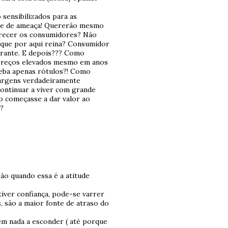
sensibilizados para as
cie de ameaça! Quererão mesmo
larecer os consumidores? Não
 que por aqui reina? Consumidor
erante. E depois??? Como
a preços elevados mesmo em anos
eba apenas rótulos?! Como
margens verdadeiramente
ontinuar a viver com grande
o começasse a dar valor ao
s?
Não quando essa é a atitude
iver confiança, pode-se varrer
, são a maior fonte de atraso do
êm nada a esconder ( até porque