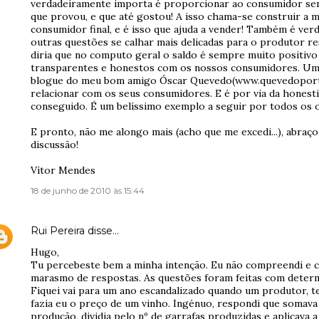
verdadeiramente importa é proporcionar ao consumidor sen
que provou, e que até gostou! A isso chama-se construir a mar
consumidor final, e é isso que ajuda a vender! Também é ver
outras questões se calhar mais delicadas para o produtor r
diria que no computo geral o saldo é sempre muito positiv
transparentes e honestos com os nossos consumidores. Um
blogue do meu bom amigo Óscar Quevedo(www.quevedoportw
relacionar com os seus consumidores. E é por via da honest
conseguido. É um belíssimo exemplo a seguir por todos os 
E pronto, não me alongo mais (acho que me excedi...), abraço
discussão!
Vítor Mendes
18 de junho de 2010 às 15:44
Rui Pereira
disse…
Hugo,
Tu percebeste bem a minha intenção. Eu não compreendi e 
marasmo de respostas. As questões foram feitas com determ
Fiquei vai para um ano escandalizado quando um produtor, 
fazia eu o preço de um vinho. Ingénuo, respondi que somava
produção, dividia pelo nº de garrafas produzidas e aplicava 