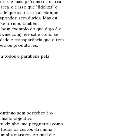
tir-se mais próximo da marca
ca, e é isso que "fideliza" o
dade que isso trará a reboque
esponder, sem duvida! Mas eu
o se formos também
 bom exemplo do que digo é o
ine.com)! ele sabe como se
idade e transparência que o tem
outros produtores.
 a todos e parabéns pela
contínuo sem perceber é o
inado objectivo.
teu vizinho, me perguntou como
 todos os custos da minha
a minha margem. Ao qual ele