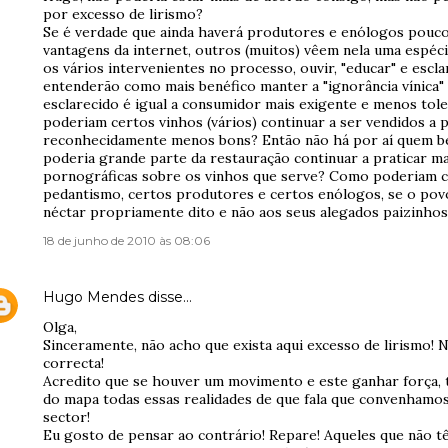
por excesso de lirismo?
Se é verdade que ainda haverá produtores e enólogos pouco 
vantagens da internet, outros (muitos) vêem nela uma espé
os vários intervenientes no processo, ouvir, "educar" e esc
entenderão como mais benéfico manter a "ignorância vínica"
esclarecido é igual a consumidor mais exigente e menos tol
poderiam certos vinhos (vários) continuar a ser vendidos 
reconhecidamente menos bons? Então não há por aí quem b
poderia grande parte da restauração continuar a praticar 
pornográficas sobre os vinhos que serve? Como poderiam c
pedantismo, certos produtores e certos enólogos, se o pov
néctar propriamente dito e não aos seus alegados paizinho
18 de junho de 2010 às 08:06
Hugo Mendes
disse…
Olga,
Sinceramente, não acho que exista aqui excesso de lirismo! 
correcta!
Acredito que se houver um movimento e este ganhar força, t
do mapa todas essas realidades de que fala que convenhamos
sector!
Eu gosto de pensar ao contrário! Repare! Aqueles que não t