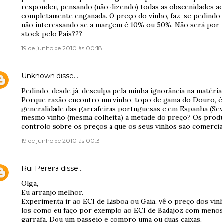
respondeu, pensando (não dizendo) todas as obscenidades ac
completamente enganada. O preço do vinho, faz-se pedindo a
não interessando se a margem é 10% ou 50%. Não será por i
stock pelo País???
19 de junho de 2010 às 00:18
Unknown
disse…
Pedindo, desde já, desculpa pela minha ignorância na matéria
Porque razão encontro um vinho, topo de gama do Douro, é 
generalidade das garrafeiras portuguesas e em Espanha (Sevil
mesmo vinho (mesma colheita) a metade do preço? Os prod
controlo sobre os preços a que os seus vinhos são comercia
19 de junho de 2010 às 00:31
Rui Pereira
disse…
Olga,
Eu arranjo melhor.
Experimenta ir ao ECI de Lisboa ou Gaia, vê o preço dos vi
los como eu faço por exemplo ao ECI de Badajoz com men
garrafa. Dou um passeio e compro uma ou duas caixas.