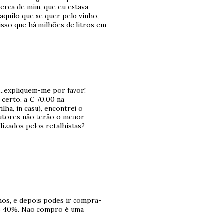
erca de mim, que eu estava
quilo que se quer pelo vinho,
sso que há milhões de litros em
...expliquem-me por favor!
certo, a € 70,00 na
ha, in casu), encontrei o
utores não terão o menor
lizados pelos retalhistas?
nhos, e depois podes ir compra-
os 40%. Não compro é uma