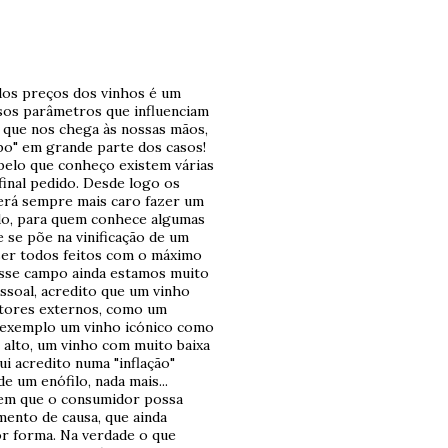
 dos preços dos vinhos é um
rsos parâmetros que influenciam
e que nos chega às nossas mãos,
bo" em grande parte dos casos!
pelo que conheço existem várias
final pedido. Desde logo os
erá sempre mais caro fazer um
do, para quem conhece algumas
e se põe na vinificação de um
ser todos feitos com o máximo
esse campo ainda estamos muito
ssoal, acredito que um vinho
ctores externos, como um
r exemplo um vinho icónico como
 alto, um vinho com muito baixa
i acredito numa "inflação"
e um enófilo, nada mais...
tem que o consumidor possa
ento de causa, que ainda
or forma. Na verdade o que