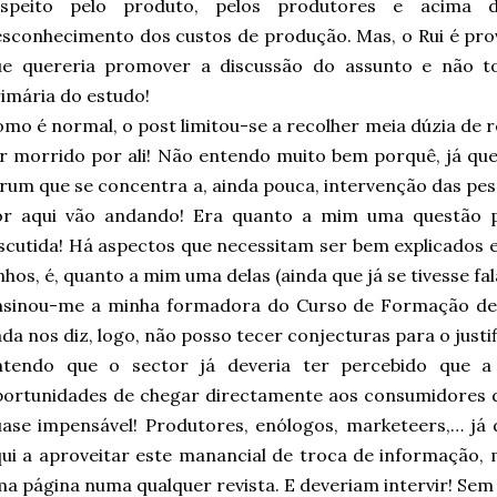
espeito pelo produto, pelos produtores e acima 
sconhecimento dos custos de produção. Mas, o Rui é pro
ue quereria promover a discussão do assunto e não t
imária do estudo!
mo é normal, o post limitou-se a recolher meia dúzia de 
r morrido por ali! Não entendo muito bem porquê, já que
rum que se concentra a, ainda pouca, intervenção das pe
or aqui vão andando! Era quanto a mim uma questão p
scutida! Há aspectos que necessitam ser bem explicados 
nhos, é, quanto a mim uma delas (ainda que já se tivesse fal
nsinou-me a minha formadora do Curso de Formação de 
da nos diz, logo, não posso tecer conjecturas para o justif
ntendo que o sector já deveria ter percebido que a
portunidades de chegar directamente aos consumidores 
ase impensável! Produtores, enólogos, marketeers,… já
ui a aproveitar este manancial de troca de informação, 
a página numa qualquer revista. E deveriam intervir! Se