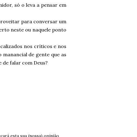
idor, só o leva a pensar em
proveitar para conversar um
certo neste ou naquele ponto
alizados nos críticos e nos
 manancial de gente que as
e de falar com Deus?
cará esta sua (nossa) opinião