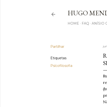
HUGO MEND
HOME
FAQ
ANÍSIO
Partilhar
ju
R
Etiquetas
S
Psícofilosofia
R
r
(
pr
Nã