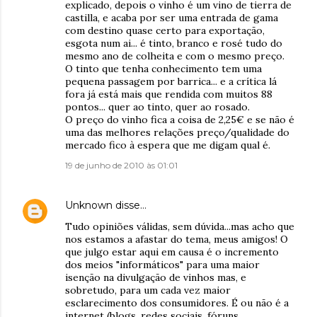
explicado, depois o vinho é um vino de tierra de
castilla, e acaba por ser uma entrada de gama
com destino quase certo para exportação,
esgota num ai... é tinto, branco e rosé tudo do
mesmo ano de colheita e com o mesmo preço.
O tinto que tenha conhecimento tem uma
pequena passagem por barrica... e a crítica lá
fora já está mais que rendida com muitos 88
pontos... quer ao tinto, quer ao rosado.
O preço do vinho fica a coisa de 2,25€ e se não é
uma das melhores relações preço/qualidade do
mercado fico à espera que me digam qual é.
19 de junho de 2010 às 01:01
Unknown
disse…
Tudo opiniões válidas, sem dúvida...mas acho que
nos estamos a afastar do tema, meus amigos! O
que julgo estar aqui em causa é o incremento
dos meios "informáticos" para uma maior
isenção na divulgação de vinhos mas, e
sobretudo, para um cada vez maior
esclarecimento dos consumidores. É ou não é a
internet (blogs, redes sociais, fóruns,