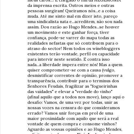
meus caros...! É chegado o fim da HEGEMONIA
da imprensa escrita. Outros meios e outras
pessoas surgiram! Queiramos nós...e a coisa
muda. Até me sinto mal em dizer isto, pareço
uma sindicalista nata e...acreditem, não sou nada
assim. Dou razão ao Hugo Mendes...se houver
um movimento e este ganhar força, tiver
confiança, pode-se varrer do mapa todas as
realidades nefastas que só contribuem para o
atraso do sector! Nem todos os winebloggers
existentes terão vontade, perfil ou capacidade
para intervir neste sentido. E contra isso
nada...a liberdade impera entre nós! Mas a quem
quiser comprometer-se com a causa (vulgo,
desmistificar correntes de opinião, promover a
transparência, contribuir para o terminus dos
Senhores Feudais, fragilizar as "fogueirinhas
das vaidades" e elevar a "verdade do vinho"
(afinal aquilo que a todos nos move), lanço aqui o
desafio: Vamos, de uma vez por todas, unir as
nossas vozes na censura do que consideramos
errado? Vamos unir forças em prol de uma
maior proximidade com aquilo que será a real
vontade de quem compra e consome vinhos?
Aguardo as vossas opiniões e ao Hugo Mendes,