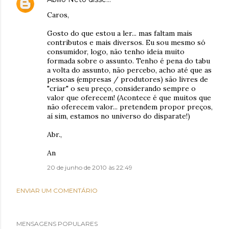
Caros,
Gosto do que estou a ler... mas faltam mais
contributos e mais diversos. Eu sou mesmo só
consumidor, logo, não tenho ideia muito
formada sobre o assunto. Tenho é pena do tabu
a volta do assunto, não percebo, acho até que as
pessoas (empresas / produtores) são livres de
"criar" o seu preço, considerando sempre o
valor que oferecem! (Acontece é que muitos que
não oferecem valor... pretendem propor preços,
aí sim, estamos no universo do disparate!)
Abr.,
An
20 de junho de 2010 às 22:49
ENVIAR UM COMENTÁRIO
MENSAGENS POPULARES