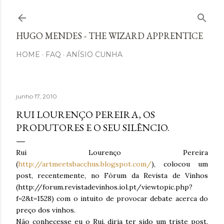
Avançar para o conteúdo principal
HUGO MENDES - THE WIZARD APPRENTICE
HOME
FAQ
ANÍSIO CUNHA
junho 17, 2010
RUI LOURENÇO PEREIRA, OS
PRODUTORES E O SEU SILÊNCIO.
Rui Lourenço Pereira
(
http://artmeetsbacchus.blogspot.com/
), colocou um
post, recentemente, no Fórum da Revista de Vinhos
(http://forum.revistadevinhos.iol.pt/viewtopic.php?
f=2&t=1528) com o intuito de provocar debate acerca do
preço dos vinhos.
Não conhecesse eu o Rui, diria ter sido um triste post,