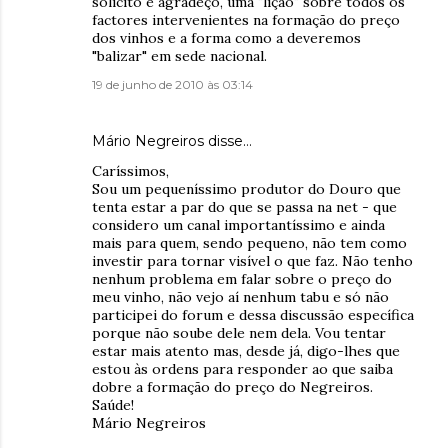
solicito e agradeço, uma "lição" sobre todos os
factores intervenientes na formação do preço
dos vinhos e a forma como a deveremos
"balizar" em sede nacional.
19 de junho de 2010 às 03:14
Mário Negreiros disse…
Caríssimos,
Sou um pequeníssimo produtor do Douro que
tenta estar a par do que se passa na net - que
considero um canal importantíssimo e ainda
mais para quem, sendo pequeno, não tem como
investir para tornar visível o que faz. Não tenho
nenhum problema em falar sobre o preço do
meu vinho, não vejo aí nenhum tabu e só não
participei do forum e dessa discussão específica
porque não soube dele nem dela. Vou tentar
estar mais atento mas, desde já, digo-lhes que
estou às ordens para responder ao que saiba
dobre a formação do preço do Negreiros.
Saúde!
Mário Negreiros