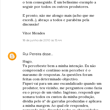
o tem conseguido. É um belíssimo exemplo a
seguir por todos os outros produtores.
E pronto, não me alongo mais (acho que me
excedi...), abraço a todos e parabéns pela
discussão!
Vítor Mendes
18 de junho de 2010 às 15:44
Rui Pereira
disse…
Hugo,
Tu percebeste bem a minha intenção. Eu não
compreendi e contínuo sem perceber é o
marasmo de respostas. As questões foram
feitas com determinado objectivo.
Fiquei vai para um ano escandalizado quando um
produtor, teu vizinho, me perguntou como fazia
eu o preço de um vinho. Ingénuo, respondi que
somava todos os custos da minha produção,
dividia pelo nº de garrafas produzidas e aplicava
a minha margem. Ao qual ele respondeu,