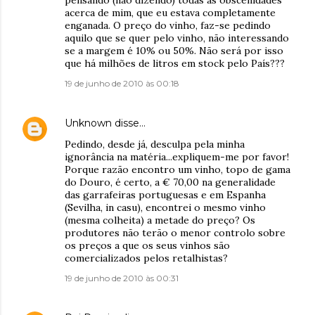
pensando (não dizendo) todas as obscenidades
acerca de mim, que eu estava completamente
enganada. O preço do vinho, faz-se pedindo
aquilo que se quer pelo vinho, não interessando
se a margem é 10% ou 50%. Não será por isso
que há milhões de litros em stock pelo País???
19 de junho de 2010 às 00:18
Unknown
disse…
Pedindo, desde já, desculpa pela minha
ignorância na matéria...expliquem-me por favor!
Porque razão encontro um vinho, topo de gama
do Douro, é certo, a € 70,00 na generalidade
das garrafeiras portuguesas e em Espanha
(Sevilha, in casu), encontrei o mesmo vinho
(mesma colheita) a metade do preço? Os
produtores não terão o menor controlo sobre
os preços a que os seus vinhos são
comercializados pelos retalhistas?
19 de junho de 2010 às 00:31