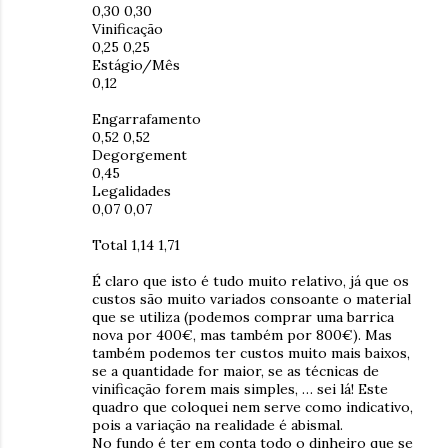
0,30 0,30
Vinificação
0,25 0,25
Estágio/Mês
0,12
Engarrafamento
0,52 0,52
Degorgement
0,45
Legalidades
0,07 0,07
Total 1,14 1,71
É claro que isto é tudo muito relativo, já que os
custos são muito variados consoante o material
que se utiliza (podemos comprar uma barrica
nova por 400€, mas também por 800€). Mas
também podemos ter custos muito mais baixos,
se a quantidade for maior, se as técnicas de
vinificação forem mais simples, … sei lá! Este
quadro que coloquei nem serve como indicativo,
pois a variação na realidade é abismal.
No fundo é ter em conta todo o dinheiro que se