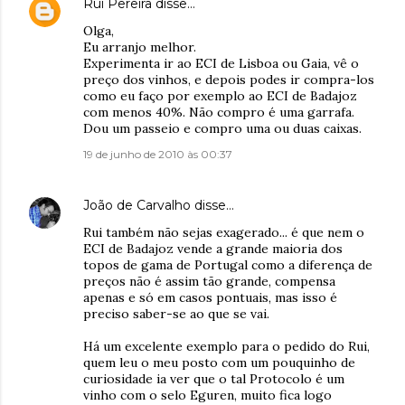
Rui Pereira
disse…
Olga,
Eu arranjo melhor.
Experimenta ir ao ECI de Lisboa ou Gaia, vê o
preço dos vinhos, e depois podes ir compra-los
como eu faço por exemplo ao ECI de Badajoz
com menos 40%. Não compro é uma garrafa.
Dou um passeio e compro uma ou duas caixas.
19 de junho de 2010 às 00:37
João de Carvalho
disse…
Rui também não sejas exagerado... é que nem o
ECI de Badajoz vende a grande maioria dos
topos de gama de Portugal como a diferença de
preços não é assim tão grande, compensa
apenas e só em casos pontuais, mas isso é
preciso saber-se ao que se vai.
Há um excelente exemplo para o pedido do Rui,
quem leu o meu posto com um pouquinho de
curiosidade ia ver que o tal Protocolo é um
vinho com o selo Eguren, muito fica logo