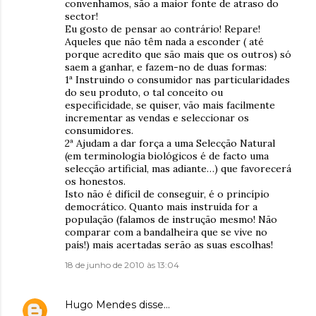
convenhamos, são a maior fonte de atraso do
sector!
Eu gosto de pensar ao contrário! Repare!
Aqueles que não têm nada a esconder ( até
porque acredito que são mais que os outros) só
saem a ganhar, e fazem-no de duas formas:
1ª Instruindo o consumidor nas particularidades
do seu produto, o tal conceito ou
especificidade, se quiser, vão mais facilmente
incrementar as vendas e seleccionar os
consumidores.
2ª Ajudam a dar força a uma Selecção Natural
(em terminologia biológicos é de facto uma
selecção artificial, mas adiante…) que favorecerá
os honestos.
Isto não é difícil de conseguir, é o princípio
democrático. Quanto mais instruída for a
população (falamos de instrução mesmo! Não
comparar com a bandalheira que se vive no
país!) mais acertadas serão as suas escolhas!
18 de junho de 2010 às 13:04
Hugo Mendes
disse…