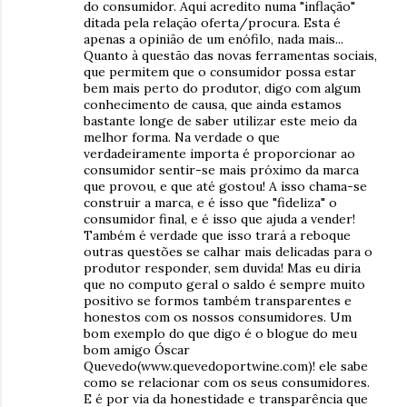
do consumidor. Aqui acredito numa "inflação"
ditada pela relação oferta/procura. Esta é
apenas a opinião de um enófilo, nada mais...
Quanto à questão das novas ferramentas sociais,
que permitem que o consumidor possa estar
bem mais perto do produtor, digo com algum
conhecimento de causa, que ainda estamos
bastante longe de saber utilizar este meio da
melhor forma. Na verdade o que
verdadeiramente importa é proporcionar ao
consumidor sentir-se mais próximo da marca
que provou, e que até gostou! A isso chama-se
construir a marca, e é isso que "fideliza" o
consumidor final, e é isso que ajuda a vender!
Também é verdade que isso trará a reboque
outras questões se calhar mais delicadas para o
produtor responder, sem duvida! Mas eu diria
que no computo geral o saldo é sempre muito
positivo se formos também transparentes e
honestos com os nossos consumidores. Um
bom exemplo do que digo é o blogue do meu
bom amigo Óscar
Quevedo(www.quevedoportwine.com)! ele sabe
como se relacionar com os seus consumidores.
E é por via da honestidade e transparência que