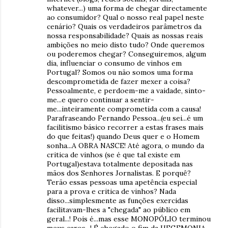
whatever...) uma forma de chegar directamente
ao consumidor? Qual o nosso real papel neste
cenário? Quais os verdadeiros parâmetros da
nossa responsabilidade? Quais as nossas reais
ambições no meio disto tudo? Onde queremos
ou poderemos chegar? Conseguiremos, algum
dia, influenciar o consumo de vinhos em
Portugal? Somos ou não somos uma forma
descomprometida de fazer mexer a coisa?
Pessoalmente, e perdoem-me a vaidade, sinto-
me...e quero continuar a sentir-
me...inteiramente comprometida com a causa!
Parafraseando Fernando Pessoa...(eu sei...é um
facilitismo básico recorrer a estas frases mais
do que feitas!) quando Deus quer e o Homem
sonha...A OBRA NASCE! Até agora, o mundo da
critica de vinhos (se é que tal existe em
Portugal)estava totalmente depositada nas
mãos dos Senhores Jornalistas. E porquê?
Terão essas pessoas uma apetência especial
para a prova e critica de vinhos? Nada
disso...simplesmente as funções exercidas
facilitavam-lhes a "chegada" ao público em
geral...! Pois é...mas esse MONOPÓLIO terminou