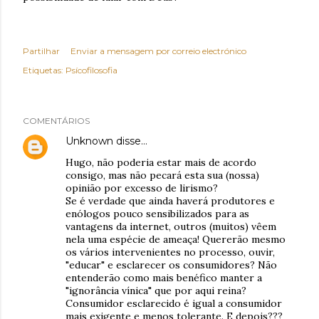
Partilhar
Enviar a mensagem por correio electrónico
Etiquetas:
Psícofilosofia
COMENTÁRIOS
Unknown
disse…
Hugo, não poderia estar mais de acordo
consigo, mas não pecará esta sua (nossa)
opinião por excesso de lirismo?
Se é verdade que ainda haverá produtores e
enólogos pouco sensibilizados para as
vantagens da internet, outros (muitos) vêem
nela uma espécie de ameaça! Quererão mesmo
os vários intervenientes no processo, ouvir,
"educar" e esclarecer os consumidores? Não
entenderão como mais benéfico manter a
"ignorância vínica" que por aqui reina?
Consumidor esclarecido é igual a consumidor
mais exigente e menos tolerante. E depois???