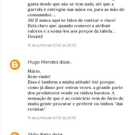
gasta desde que não se tem nada, até que a
garrafa é entregue nas mãos ou, para as mão do
consumidor….
Ah! E nunca aqui se falou de custear o risco!
Está claro que, quando comecei a atribuir
valores e a soma-los aos preços da tabela…
Desisti!
19 de junho de 2010 às 23:32
Hugo Mendes
disse…
Mário,
Bem-vindo!
Essa é também a minha atitude! Até porque,
como já disso por outras vezes, a grande parte
dos produtores vende os vinhos baratos. A
sensação de que é ao contrário vem do facto de
muita gente procurar e preferir os vinhos “das
revistas”.
19 de junho de 2010 às 23:39
Abílio Neto
disse…