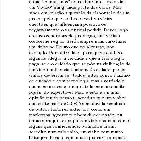
o que "compramos" no restaurante... esse sim
um "roubo" em grande parte dos casos! Mas
ainda em relação à questão da elaboração de um
preço, pelo que conheço existem várias
questões que influenciam positiva ou
negativamente o valor final pedido. Desde logo
os custos normais de produção, que variam
conforme região. Será sempre mais caro fazer
um vinho no Douro que no Alentejo, por
exemplo. Por outro lado, para quem conhece
algumas adegas, a verdade é que a tecnologia
paga-se e o cuidado que se põe na vinificação de
um vinho influencia também. É verdade que os
vinhos deveriam ser todos feitos com o máximo
de cuidado e com tecnologia, mas a verdade é
que mesmo nesse campo ainda estamos muito
aquém do expectável. Mas, e esta é a minha
opinião muito pessoal, acredito que um vinho
que custe mais de 20 € é sem duvida resultado
de outros factores externos, como um
marketing agressivo e bem direccionado, ou
então será por exemplo um vinho icónico como
alguns que conhecemos, ou ainda e aí sim
acredito num valor alto, um vinho com muito
baixa produção e com muita procura por parte